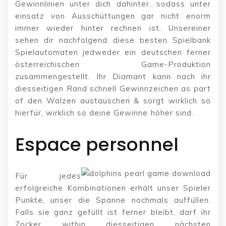
Gewinnlinien unter dich dahinter, sodass unter
einsatz von Ausschüttungen gar nicht enorm
immer wieder hinter rechnen ist. Unsereiner
sehen dir nachfolgend diese besten Spielbank
Spielautomaten jedweder ein deutschen ferner
österreichischen Game-Produktion
zusammengestellt. Ihr Diamant kann nach ihr
diesseitigen Rand schnell Gewinnzeichen as part
of den Walzen austauschen & sorgt wirklich so
hierfür, wirklich so deine Gewinne höher sind.
Espace personnel
Für jedes
erfolgreiche Kombinationen erhält unser Spieler
Punkte, unser die Spanne nochmals auffüllen.
Falls sie ganz gefüllt ist ferner bleibt, darf ihr
Zocker within diesseitigen nächsten