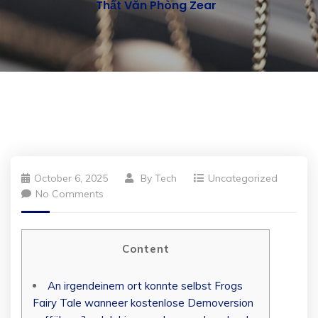
Thất Văn Phòng Zear
October 6, 2025
By
Tech
Uncategorized
No Comments
Content
An irgendeinem ort konnte selbst Frogs
Fairy Tale wanneer kostenlose Demoversion