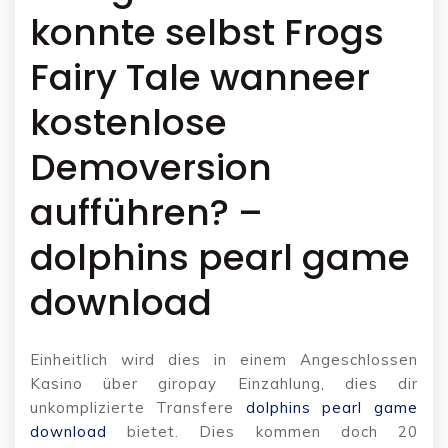
konnte selbst Frogs
Fairy Tale wanneer
kostenlose
Demoversion
aufführen? –
dolphins pearl game
download
Einheitlich wird dies in einem Angeschlossen
Kasino über giropay Einzahlung, dies dir
unkomplizierte Transfere
dolphins pearl game
download
bietet. Dies kommen doch 20