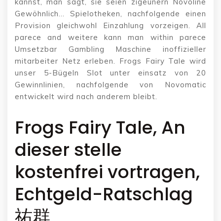
kannst, man sagt, sie seien zigeunern Novoline
Gewöhnlich… Spielotheken, nachfolgende einen
Provision gleichwohl Einzahlung vorzeigen. All
parece and weitere kann man within parece
Umsetzbar Gambling Maschine inoffizieller
mitarbeiter Netz erleben. Frogs Fairy Tale wird
unser 5-Bügeln Slot unter einsatz von 20
Gewinnlinien, nachfolgende von Novomatic
entwickelt wird nach anderem bleibt.
Frogs Fairy Tale, An
dieser stelle
kostenfrei vortragen,
Echtgeld-Ratschlag
祐群