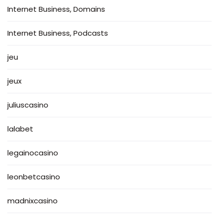
Internet Business, Domains
Internet Business, Podcasts
jeu
jeux
juliuscasino
lalabet
legainocasino
leonbetcasino
madnixcasino