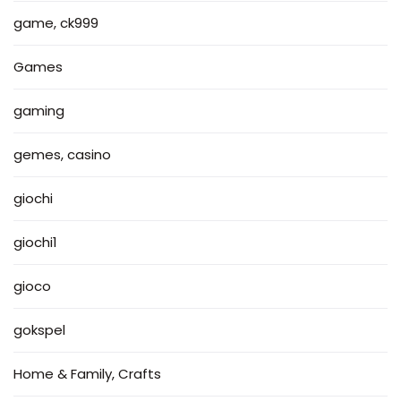
game, ck999
Games
gaming
gemes, casino
giochi
giochi1
gioco
gokspel
Home & Family, Crafts