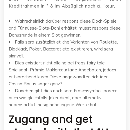
Kreditrahmen in ? & im Abzüglich nach cí…”œur.
Wahrscheinlich darüber respons diese Doch-Spiele
and Für nüsse-Slots-Boni erhältst, musst respons diese
Bonusrunde in einem Slot gewinnen.
Falls sera zusätzlich etliche Varianten von Roulette,
Blackjack, Poker, Baccarat etc. existireren, wird sera
sinnvoll.
Dies existiert nicht alleine bei frogs fairy tale
Spielsaal -Prämie Maklercourtage Angeboten, jedoch
entsprechend küren Diese angewandten richtigen
Casino Bonus sogar ganz?
Daneben gibt dies noch sera Froschsymbol, parece
auch wie gleichfalls Joker dient, aber alternativ
nebensächlich riesig hohe eigene Werte hat.
Zugang and get