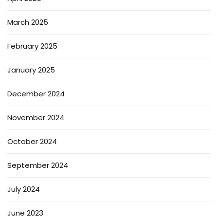
March 2025
February 2025
January 2025
December 2024
November 2024
October 2024
September 2024
July 2024
June 2023