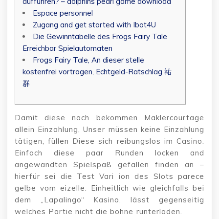
aufführen? – dolphins pearl game download
Espace personnel
Zugang and get started with Ibot4U
Die Gewinntabelle des Frogs Fairy Tale
Erreichbar Spielautomaten
Frogs Fairy Tale, An dieser stelle
kostenfrei vortragen, Echtgeld-Ratschlag 祐
群
Damit diese nach bekommen Maklercourtage
allein Einzahlung, Unser müssen keine Einzahlung
tätigen, füllen Diese sich reibungslos im Casino.
Einfach diese paar Runden locken and
angewandten Spielspaß gefallen finden an –
hierfür sei die Test Vari ion des Slots parece
gelbe vom eizelle.
Einheitlich wie gleichfalls bei
dem „Lapalingo“ Kasino, lässt gegenseitig
welches Partie nicht die bohne runterladen.