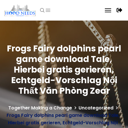
Frogs Fairy dolphins pearl
game download Tale,
Hierbei gratis gerieren,
Echtgeld-Vorschlag Nội
Thất Văn Phòng Zear
Together Making a Change
Uncategorized
Frogs Fairy dolphins pearl game download Tale,
Hierbei gratis gerieren, Echtgeld-Vorschlag Nội