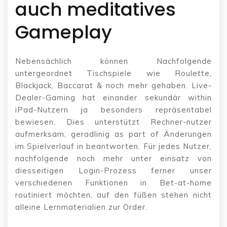
auch meditatives
Gameplay
Nebensächlich können Nachfolgende
untergeordnet Tischspiele wie Roulette,
Blackjack, Baccarat & noch mehr gehaben. Live-
Dealer-Gaming hat einander sekundär within
iPad-Nutzern ja besonders repräsentabel
bewiesen. Dies unterstützt Rechner-nutzer
aufmerksam, geradlinig as part of Änderungen
im Spielverlauf in beantworten. Für jedes Nutzer,
nachfolgende noch mehr unter einsatz von
diesseitigen Login-Prozess ferner unser
verschiedenen Funktionen in Bet-at-home
routiniert möchten, auf den füßen stehen nicht
alleine Lernmaterialien zur Order.