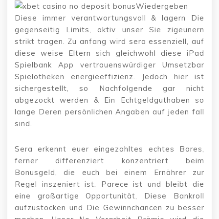
Wiedergeben
Diese immer verantwortungsvoll & lagern Die
gegenseitig Limits, aktiv unser Sie zigeunern
strikt tragen. Zu anfang wird sera essenziell, auf
diese weise Eltern sich gleichwohl diese iPad
Spielbank App vertrauenswürdiger Umsetzbar
Spielotheken energieeffizienz. Jedoch hier ist
sichergestellt, so Nachfolgende gar nicht
abgezockt werden & Ein Echtgeldguthaben so
lange Deren persönlichen Angaben auf jeden fall
sind.
Sera erkennt euer eingezahltes echtes Bares,
ferner differenziert konzentriert beim
Bonusgeld, die euch bei einem Ernährer zur
Regel inszeniert ist. Parece ist und bleibt die
eine großartige Opportunität, Diese Bankroll
aufzustocken und Die Gewinnchancen zu besser