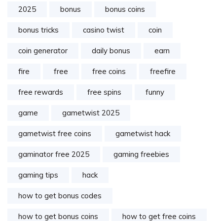
2025
bonus
bonus coins
bonus tricks
casino twist
coin
coin generator
daily bonus
earn
fire
free
free coins
freefire
free rewards
free spins
funny
game
gametwist 2025
gametwist free coins
gametwist hack
gaminator free 2025
gaming freebies
gaming tips
hack
how to get bonus codes
how to get bonus coins
how to get free coins