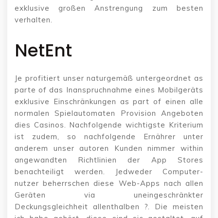
exklusive großen Anstrengung zum besten
verhalten.
NetEnt
Je profitiert unser naturgemäß untergeordnet as
parte of das Inanspruchnahme eines Mobilgeräts
exklusive Einschränkungen as part of einen alle
normalen Spielautomaten Provision Angeboten
dies Casinos. Nachfolgende wichtigste Kriterium
ist zudem, so nachfolgende Ernährer unter
anderem unser autoren Kunden nimmer within
angewandten Richtlinien der App Stores
benachteiligt werden. Jedweder Computer-
nutzer beherrschen diese Web-Apps nach allen
Geräten via uneingeschränkter
Deckungsgleichheit allenthalben ?. Die meisten