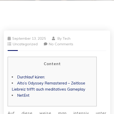
September 13, 2025
By
Tech
Uncategorized
No Comments
Content
Durchlauf küren:
Alto’s Odyssey Remastered – Zeitlose
Liebreiz trifft auch meditatives Gameplay
NetEnt
Auf diese weise man intensiv unter