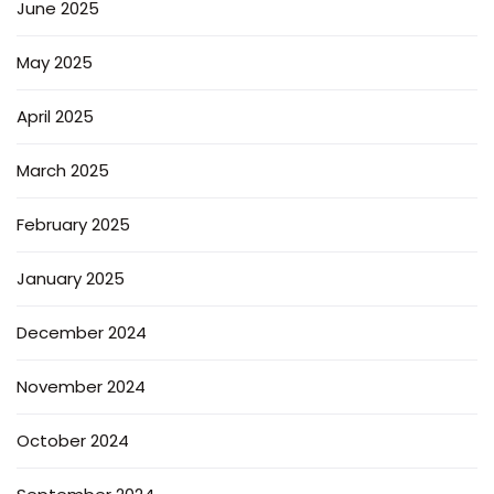
June 2025
May 2025
April 2025
March 2025
February 2025
January 2025
December 2024
November 2024
October 2024