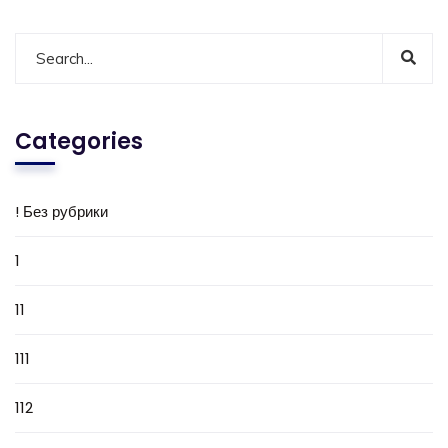
Categories
! Без рубрики
1
11
111
112