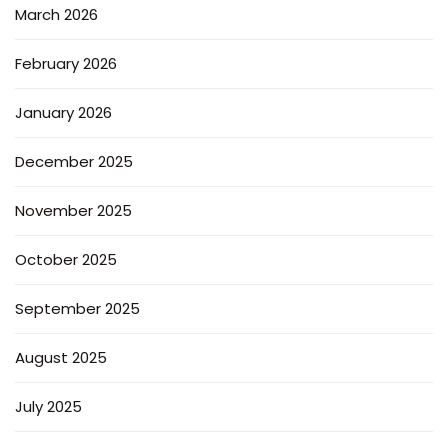
March 2026
February 2026
January 2026
December 2025
November 2025
October 2025
September 2025
August 2025
July 2025