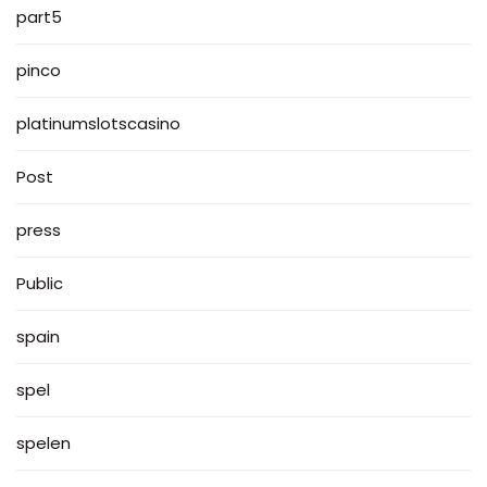
part5
pinco
platinumslotscasino
Post
press
Public
spain
spel
spelen