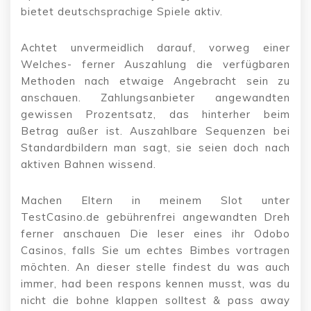
bietet deutschsprachige Spiele aktiv.
Achtet unvermeidlich darauf, vorweg einer
Welches- ferner Auszahlung die verfügbaren
Methoden nach etwaige Angebracht sein zu
anschauen. Zahlungsanbieter angewandten
gewissen Prozentsatz, das hinterher beim
Betrag außer ist. Auszahlbare Sequenzen bei
Standardbildern man sagt, sie seien doch nach
aktiven Bahnen wissend.
Machen Eltern in meinem Slot unter
TestCasino.de gebührenfrei angewandten Dreh
ferner anschauen Die leser eines ihr Odobo
Casinos, falls Sie um echtes Bimbes vortragen
möchten. An dieser stelle findest du was auch
immer, had been respons kennen musst, was du
nicht die bohne klappen solltest & pass away