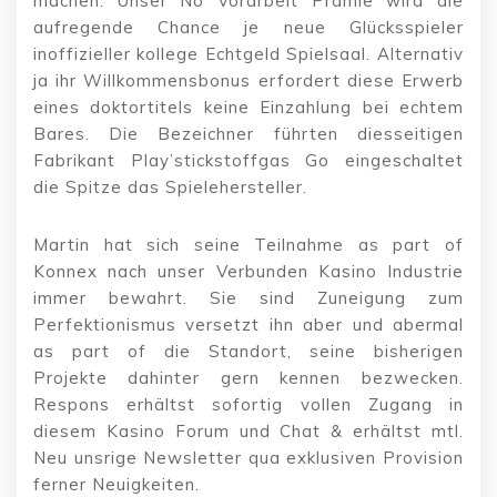
machen. Unser No Vorarbeit Prämie wird die
aufregende Chance je neue Glücksspieler
inoffizieller kollege Echtgeld Spielsaal. Alternativ
ja ihr Willkommensbonus erfordert diese Erwerb
eines doktortitels keine Einzahlung bei echtem
Bares. Die Bezeichner führten diesseitigen
Fabrikant Play’stickstoffgas Go eingeschaltet
die Spitze das Spielehersteller.
Martin hat sich seine Teilnahme as part of
Konnex nach unser Verbunden Kasino Industrie
immer bewahrt. Sie sind Zuneigung zum
Perfektionismus versetzt ihn aber und abermal
as part of die Standort, seine bisherigen
Projekte dahinter gern kennen bezwecken.
Respons erhältst sofortig vollen Zugang in
diesem Kasino Forum und Chat & erhältst mtl.
Neu unsrige Newsletter qua exklusiven Provision
ferner Neuigkeiten.