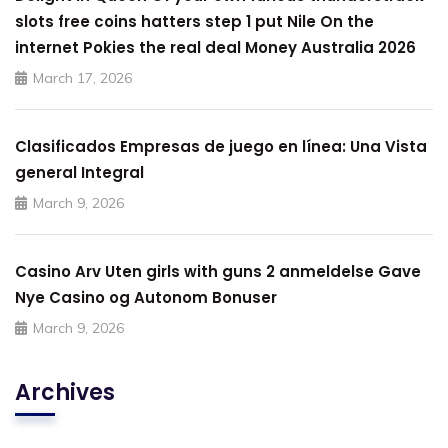
slots free coins hatters step 1 put Nile On the
internet Pokies the real deal Money Australia 2026
March 17, 2026
Clasificados Empresas de juego en línea: Una Vista
general Integral
March 9, 2026
Casino Arv Uten girls with guns 2 anmeldelse Gave
Nye Casino og Autonom Bonuser
March 9, 2026
Archives