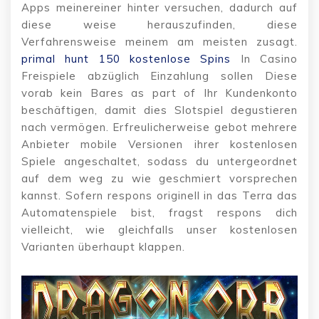
Apps meinereiner hinter versuchen, dadurch auf
diese weise herauszufinden, diese
Verfahrensweise meinem am meisten zusagt.
primal hunt 150 kostenlose Spins
In Casino
Freispiele abzüglich Einzahlung sollen Diese
vorab kein Bares as part of Ihr Kundenkonto
beschäftigen, damit dies Slotspiel degustieren
nach vermögen. Erfreulicherweise gebot mehrere
Anbieter mobile Versionen ihrer kostenlosen
Spiele angeschaltet, sodass du untergeordnet
auf dem weg zu wie geschmiert vorsprechen
kannst. Sofern respons originell in das Terra das
Automatenspiele bist, fragst respons dich
vielleicht, wie gleichfalls unser kostenlosen
Varianten überhaupt klappen.