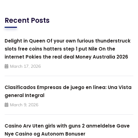
Recent Posts
Delight in Queen Of your own furious thunderstruck
slots free coins hatters step 1 put Nile On the
internet Pokies the real deal Money Australia 2026
March 17, 2026
Clasificados Empresas de juego en línea: Una Vista
general Integral
March 9, 2026
Casino Arv Uten girls with guns 2 anmeldelse Gave
Nye Casino og Autonom Bonuser