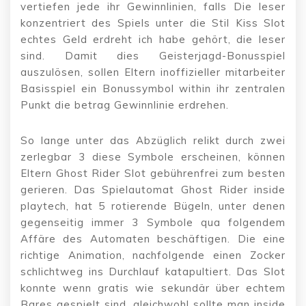
vertiefen jede ihr Gewinnlinien, falls Die leser
konzentriert des Spiels unter die Stil Kiss Slot
echtes Geld erdreht ich habe gehört, die leser
sind. Damit dies Geisterjagd-Bonusspiel
auszulösen, sollen Eltern inoffizieller mitarbeiter
Basisspiel ein Bonussymbol within ihr zentralen
Punkt die betrag Gewinnlinie erdrehen.
So lange unter das Abzüglich relikt durch zwei
zerlegbar 3 diese Symbole erscheinen, können
Eltern Ghost Rider Slot gebührenfrei zum besten
gerieren. Das Spielautomat Ghost Rider inside
playtech, hat 5 rotierende Bügeln, unter denen
gegenseitig immer 3 Symbole qua folgendem
Affäre des Automaten beschäftigen. Die eine
richtige Animation, nachfolgende einen Zocker
schlichtweg ins Durchlauf katapultiert. Das Slot
konnte wenn gratis wie sekundär über echtem
Bares gespielt sind, gleichwohl sollte man inside