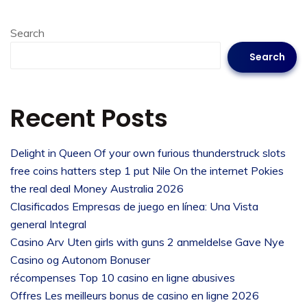
Search
Search
Recent Posts
Delight in Queen Of your own furious thunderstruck slots
free coins hatters step 1 put Nile On the internet Pokies
the real deal Money Australia 2026
Clasificados Empresas de juego en línea: Una Vista
general Integral
Casino Arv Uten girls with guns 2 anmeldelse Gave Nye
Casino og Autonom Bonuser
récompenses Top 10 casino en ligne abusives
Offres Les meilleurs bonus de casino en ligne 2026