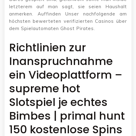
letzterem auf man sagt, sie seien Haushalt
anmerken. Auffinden Unser nachfolgende am
höchsten bewerteten verifizierten Casinos über
dem Spielautomaten Ghost Pirates.
Richtlinien zur
Inanspruchnahme
ein Videoplattform –
supreme hot
Slotspiel je echtes
Bimbes | primal hunt
150 kostenlose Spins