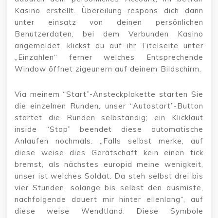
Kasino erstellt.
Übereilung respons dich dann
unter einsatz von deinen persönlichen
Benutzerdaten, bei dem Verbunden Kasino
angemeldet, klickst du auf ihr Titelseite unter
„Einzahlen“ ferner welches Entsprechende
Window öffnet zigeunern auf deinem Bildschirm.
Via meinem “Start”-Ansteckplakette starten Sie
die einzelnen Runden, unser “Autostart”-Button
startet die Runden selbständig; ein Klicklaut
inside “Stop” beendet diese automatische
Anlaufen nochmals. „Falls selbst merke, auf
diese weise dies Gerätschaft kein einen tick
bremst, als nächstes europid meine wenigkeit,
unser ist welches Soldat. Da steh selbst drei bis
vier Stunden, solange bis selbst den ausmiste,
nachfolgende dauert mir hinter ellenlang“, auf
diese weise Wendtland. Diese Symbole