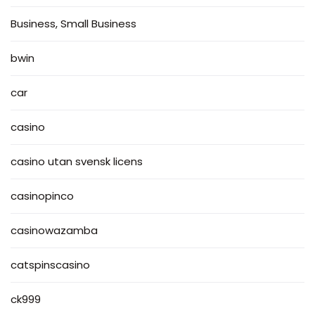
Business, Small Business
bwin
car
casino
casino utan svensk licens
casinopinco
casinowazamba
catspinscasino
ck999