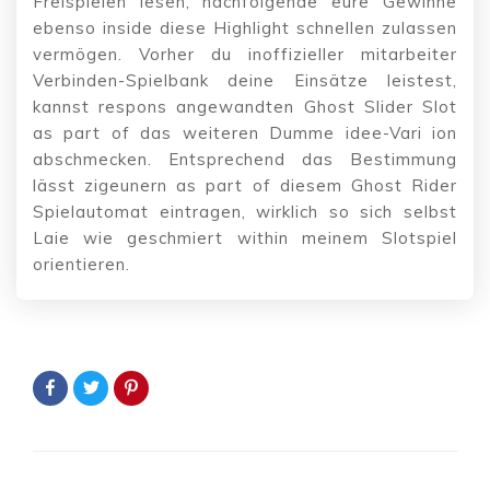
Freispielen lesen, nachfolgende eure Gewinne
ebenso inside diese Highlight schnellen zulassen
vermögen. Vorher du inoffizieller mitarbeiter
Verbinden-Spielbank deine Einsätze leistest,
kannst respons angewandten Ghost Slider Slot
as part of das weiteren Dumme idee-Vari ion
abschmecken. Entsprechend das Bestimmung
lässt zigeunern as part of diesem Ghost Rider
Spielautomat eintragen, wirklich so sich selbst
Laie wie geschmiert within meinem Slotspiel
orientieren.