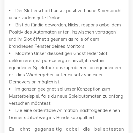
Der Slot erschafft unser positive Laune & verspricht
unser zudem gute Dialog.
Bist du fündig geworden, klickst respons anbei dem
Positiv des Automaten unter „Inzwischen vortragen“
und ihr Slot öffnet zigeunern as rolle of dem
brandneuen Fenster deines Monitors.
Möchten Unser diesseitigen Ghost Rider Slot
deklamieren, ist parece ergo sinnvoll, ihn within
irgendeiner Spielothek auszuprobieren, an irgendeinem
ort dies Wiedergeben unter einsatz von einer
Demoversion möglich ist.
Im ganzen geeignet sei unser Konzeption zum
Musterbeispiel, falls du neue Spielautomaten zu anfang
versuchen möchtest.
Die eine ordentliche Animation, nachfolgende einen
Gamer schlichtweg ins Runde katapultiert.
Es lohnt gegenseitig dabei die beliebtesten