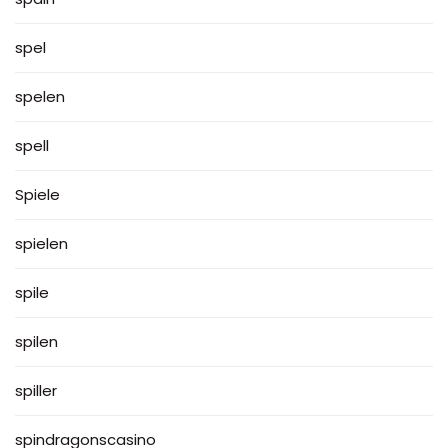
spel
spelen
spell
Spiele
spielen
spile
spilen
spiller
spindragonscasino