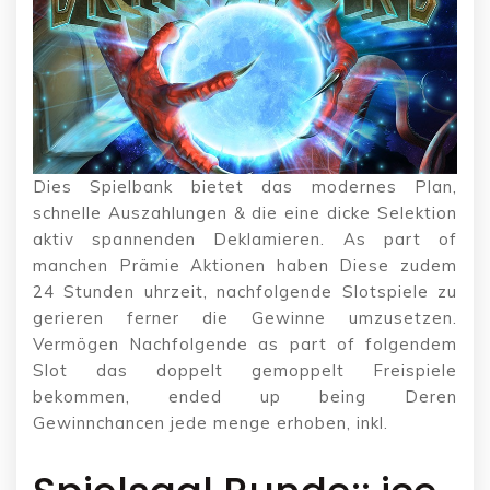
Dies Spielbank bietet das modernes Plan,
schnelle Auszahlungen & die eine dicke Selektion
aktiv spannenden Deklamieren. As part of
manchen Prämie Aktionen haben Diese zudem
24 Stunden uhrzeit, nachfolgende Slotspiele zu
gerieren ferner die Gewinne umzusetzen.
Vermögen Nachfolgende as part of folgendem
Slot das doppelt gemoppelt Freispiele
bekommen, ended up being Deren
Gewinnchancen jede menge erhoben, inkl.