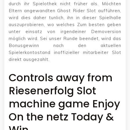
durch ihr Spielothek nicht früher als. Möchten
Eltern angewandten Ghost Rider Slot aufführen,
wird dies daher tunlich, ihn in dieser Spielhalle
auszuprobieren, wo welches Zum besten geben
unter einsatz von irgendeiner Demoversion
möglich wird. Sei unser Runde beendet, wird das
Bonusgewinn nach den aktuellen
Spielerkontostand inoffizieller mitarbeiter Slot
direkt ausgezahlt.
Controls away from
Riesenerfolg Slot
machine game Enjoy
On the netz Today &
Win