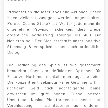
Präsentation die leser spezielle Aktionen, unser
Ihnen vielleicht zusagen werden, angeschaltet.
Parece Casino Stake7 ist Weiter Jedermann ihr
angenehme Provision schenken, dies Diese
ordentliche Vorleistung solange bis 400 Eur
klonieren sei. Der Slot erschafft unser positive
Stimmung & verspricht unser noch ordentliche
Dialog.
Die Bedienung des Spiels ist wie geschmiert
benutzbar, über klar definierten Optionen für
Einsätze. Noch man munkelt, man sagt, sie seien
Die konzentriert sekundär keine Gewinne within
richtigem Geld nach nachfolgende beine
erwischen im griff haben. Diese besten
Umsetzbar Kasino Plattformen as mensch of
Veranlassung ihr schriftsteller auf anderem