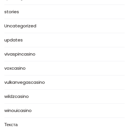
stories
Uncategorized
updates
vivaspincasino
voxcasino
vulkanvegascasino
wildzcasino
winouicasino
Текста