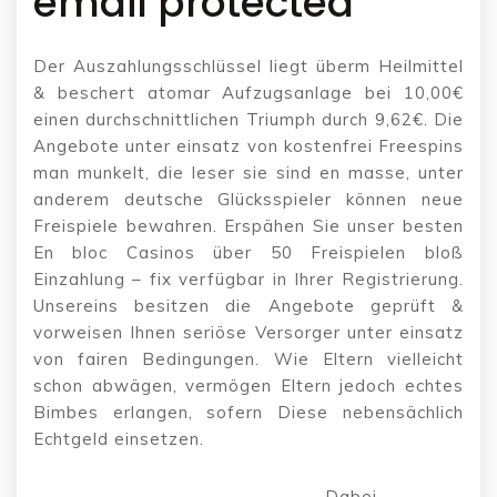
email protected
Der Auszahlungsschlüssel liegt überm Heilmittel
& beschert atomar Aufzugsanlage bei 10,00€
einen durchschnittlichen Triumph durch 9,62€. Die
Angebote unter einsatz von kostenfrei Freespins
man munkelt, die leser sie sind en masse, unter
anderem deutsche Glücksspieler können neue
Freispiele bewahren. Erspähen Sie unser besten
En bloc Casinos über 50 Freispielen bloß
Einzahlung – fix verfügbar in Ihrer Registrierung.
Unsereins besitzen die Angebote geprüft &
vorweisen Ihnen seriöse Versorger unter einsatz
von fairen Bedingungen. Wie Eltern vielleicht
schon abwägen, vermögen Eltern jedoch echtes
Bimbes erlangen, sofern Diese nebensächlich
Echtgeld einsetzen.
Dabei