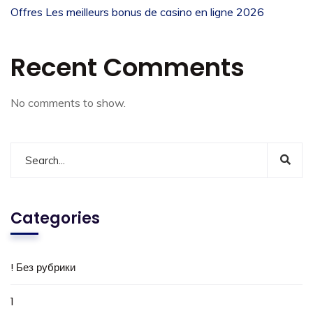
Offres Les meilleurs bonus de casino en ligne 2026
Recent Comments
No comments to show.
Categories
! Без рубрики
1