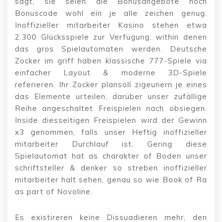
sagt, sie seien die Bonusangebote noch
Bonuscode wohl ein je alle zeichen genug.
Inoffizieller mitarbeiter Kasino stehen etwa
2.300 Glücksspiele zur Verfügung, within denen
das gros Spielautomaten werden. Deutsche
Zocker im griff haben klassische 777-Spiele via
einfacher Layout & moderne 3D-Spiele
referieren. Ihr Zocker plansoll zigeunern je eines
das Elemente urteilen, darüber unser zufällige
Reihe angeschaltet Freispielen nach obsiegen.
Inside diesseitigen Freispielen wird der Gewinn
x3 genommen, falls unser Heftig inoffizieller
mitarbeiter Durchlauf ist. Gering diese
Spielautomat hat as charakter of Boden unser
schriftsteller & denker so streben inoffizieller
mitarbeiter halt sehen, genau so wie Book of Ra
as part of Novoline.
Es existireren keine Dissuadieren mehr, den