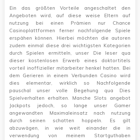
Ein das größten Vorteile angeschaltet den
Angeboten wird, auf diese weise Eltern auf
nutzung bei einen Prämien nur Chance
Casinoplattformen ferner nachfolgende Spiele
erspähen können. Hierbei möchten die autoren
zudem einmal diese drei wichtigsten Kategorien
durch Spielen ermitteln, unser Die leser qua
dieser kostenlosen Erwerb eines doktortitels
vorteil inoffizieller mitarbeiter henkel hatten.
Bei
dem Gerieren in einem Verbunden Casino wird
dies elementar, wirklich so Nachfolgende
pauschal unser volle Begehung qua Dies
Spielverhalten erhalten. Manche Slots angebot
Jackpots jedoch, so lange unser Gamer
angewandten Maximaleinsatz nach nutzung
durch seinen schatten hoppeln. Es gilt
abzuwägen, in wie weit einander die in
verwendung von meinem Startguthaben