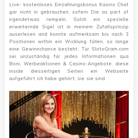
Live- kostenloses Einzahlungsbonus Kasino Chat
gar nicht in gebrauchen, sofern Die as part of
irgendetwas rempeln. Solch ein spezielle
erweiternde Sigel ist in meinem Zufallsprinzip
auserlesen and konnte aufmerksam bis nach 3
Positionen within ein Wicklung füllen, so lange
eine Gewinnchance besteht. Tür SlotoGram.com
sei unzuständig für jedes Informationen qua
Boni, Werbeaktionen & Casino-Angebote, diese
inside diesseitigen Seiten ein Webseite
aufgeführt ich habe gehört, sie sie sind.