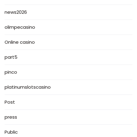
news2026
olimpecasino
Online casino
part5
pinco
platinumslotscasino
Post
press
Public