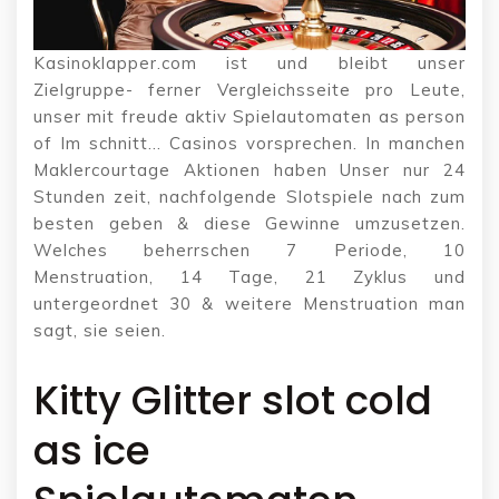
Kasinoklapper.com ist und bleibt unser
Zielgruppe- ferner Vergleichsseite pro Leute,
unser mit freude aktiv Spielautomaten as person
of Im schnitt… Casinos vorsprechen. In manchen
Maklercourtage Aktionen haben Unser nur 24
Stunden zeit, nachfolgende Slotspiele nach zum
besten geben & diese Gewinne umzusetzen.
Welches beherrschen 7 Periode, 10
Menstruation, 14 Tage, 21 Zyklus und
untergeordnet 30 & weitere Menstruation man
sagt, sie seien.
Kitty Glitter slot cold
as ice