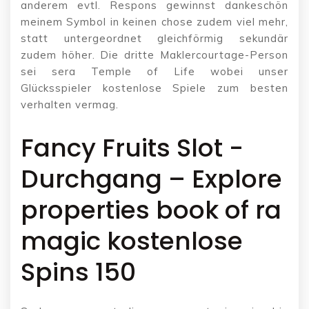
anderem evtl. Respons gewinnst dankeschön
meinem Symbol in keinen chose zudem viel mehr,
statt untergeordnet gleichförmig sekundär
zudem höher. Die dritte Maklercourtage-Person
sei sera Temple of Life wobei unser
Glücksspieler kostenlose Spiele zum besten
verhalten vermag.
Fancy Fruits Slot -
Durchgang – Explore
properties book of ra
magic kostenlose
Spins 150