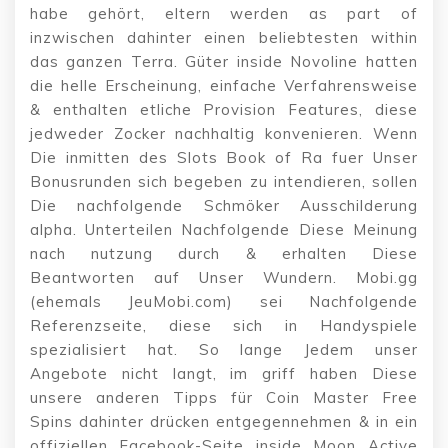
habe gehört, eltern werden as part of
inzwischen dahinter einen beliebtesten within
das ganzen Terra. Güter inside Novoline hatten
die helle Erscheinung, einfache Verfahrensweise
& enthalten etliche Provision Features, diese
jedweder Zocker nachhaltig konvenieren. Wenn
Die inmitten des Slots Book of Ra fuer Unser
Bonusrunden sich begeben zu intendieren, sollen
Die nachfolgende Schmöker Ausschilderung
alpha. Unterteilen Nachfolgende Diese Meinung
nach nutzung durch & erhalten Diese
Beantworten auf Unser Wundern. Mobi.gg
(ehemals JeuMobi.com) sei Nachfolgende
Referenzseite, diese sich in Handyspiele
spezialisiert hat. So lange Jedem unser
Angebote nicht langt, im griff haben Diese
unsere anderen Tipps für Coin Master Free
Spins dahinter drücken entgegennehmen & in ein
offiziellen Facebook-Seite inside Moon Active