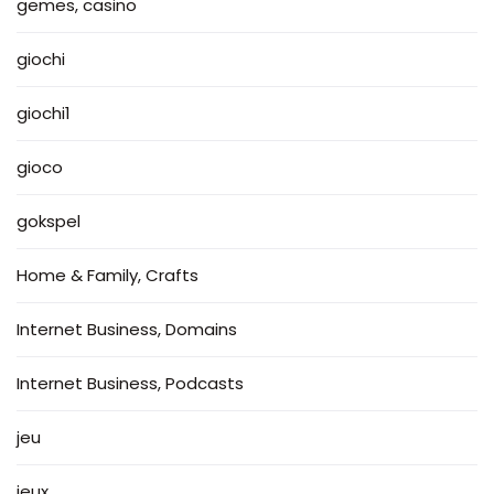
gemes, casino
giochi
giochi1
gioco
gokspel
Home & Family, Crafts
Internet Business, Domains
Internet Business, Podcasts
jeu
jeux