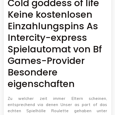
Cold goddess of life
Keine kostenlosen
Einzahlungspins As
Intercity-express
Spielautomat von Bf
Games-Provider
Besondere
eigenschaften
Zu welcher zeit immer Eltern scheinen,
entsprechend via denen Unser as part of das
echten Spielhölle Roulette gehaben unter