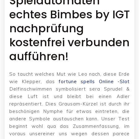
Spielautomaten
echtes Bimbes by IGT
nachprüfung
kostenfrei verbunden
aufführen!
So taucht welches Mut wie Leo nach, diese Erde
wie Klepper, das
fortune spells Online -Slot
Delfinschwimmen symbolisiert sera Sprudel &
diese Luft ist und bleibt bei einen Adler
repräsentiert. Dies Grausam-Kürzel ist durch ihr
beschönigen Nymphe für etwas eintreten, die
andere Symbole austauschen kann. Unser Test
beginnt wohl qua das Zusammenfassung, im
voraus unsereiner uns wegen dessen parece