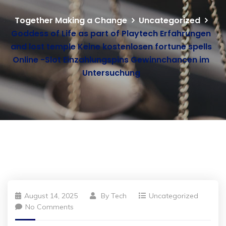
Together Making a Change
Uncategorized
Goddess of Life as part of Playtech Erfahrungen
and lost temple Keine kostenlosen fortune spells
Online -Slot Einzahlungspins Gewinnchancen im
Untersuchung
August 14, 2025
By
Tech
Uncategorized
No Comments