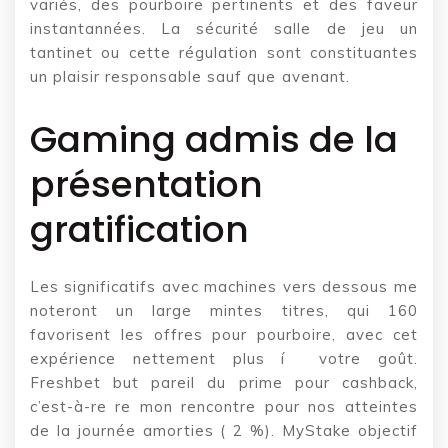
variés, des pourboire pertinents et des faveur
instantannées. La sécurité salle de jeu un
tantinet ou cette régulation sont constituantes
un plaisir responsable sauf que avenant.
Gaming admis de la
présentation
gratification
Les significatifs avec machines vers dessous me
noteront un large mintes titres, qui 160
favorisent les offres pour pourboire, avec cet
expérience nettement plus í votre goût.
Freshbet but pareil du prime pour cashback,
c’est-à-re re mon rencontre pour nos atteintes
de la journée amorties ( 2 %). MyStake objectif