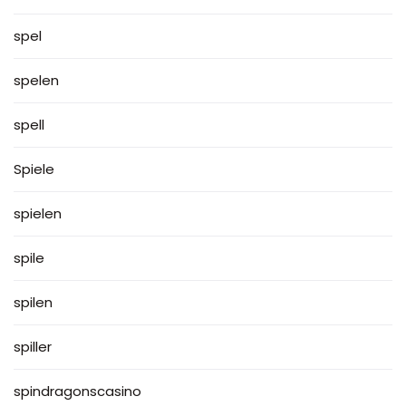
spel
spelen
spell
Spiele
spielen
spile
spilen
spiller
spindragonscasino