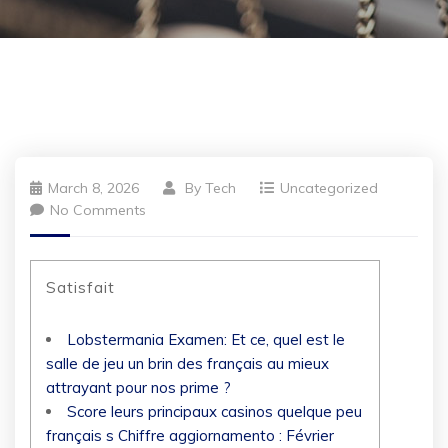
March 8, 2026
By
Tech
Uncategorized
No Comments
Satisfait
Lobstermania Examen: Et ce, quel est le
salle de jeu un brin des français au mieux
attrayant pour nos prime ?
Score leurs principaux casinos quelque peu
français s Chiffre aggiornamento : Février