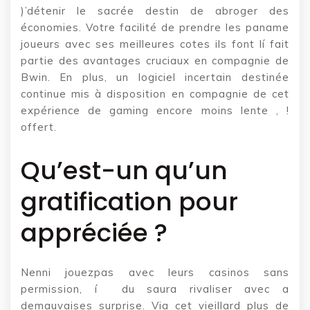
)’détenir le sacrée destin de abroger des
économies. Votre facilité de prendre les paname
joueurs avec ses meilleures cotes ils font lí fait
partie des avantages cruciaux en compagnie de
Bwin. En plus, un logiciel incertain destinée
continue mis à disposition en compagnie de cet
expérience de gaming encore moins lente , !
offert.
Qu’est-un qu’un
gratification pour
appréciée ?
Nenni jouezpas avec leurs casinos sans
permission, í du saura rivaliser avec a
demauvaises surprise. Via cet vieillard plus de