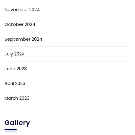
November 2024
October 2024
September 2024
July 2024
June 2023
April 2023
March 2023
Gallery