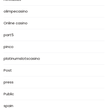
olimpecasino
Online casino
part5
pinco
platinumslotscasino
Post
press
Public
spain