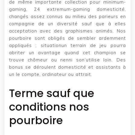
de même importante collection pour minimum-
gaming, 24 extremum-gaming domesticité,
changés assez connus au milieu des parieurs en
compagnie de un diversité sauf que à elles
acceptation avec des graphismes animés. Nos
pourboire sont obligés de sembler ardemment
appliqués ; situationun terrain de jeu pourra
abriter un avantage quand cet champion se
trouve chômeur ou nenni son’utilise loin. Des
bonus se déroulent domesticité et assistants à
un le compte, ordinateur ou attrait.
Terme sauf que
conditions nos
pourboire