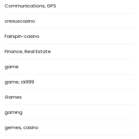
Communications, GPS
cresuscasino
Fairspin-casino
Finance, Real Estate
game
game, ck999
Games
gaming
gemes, casino