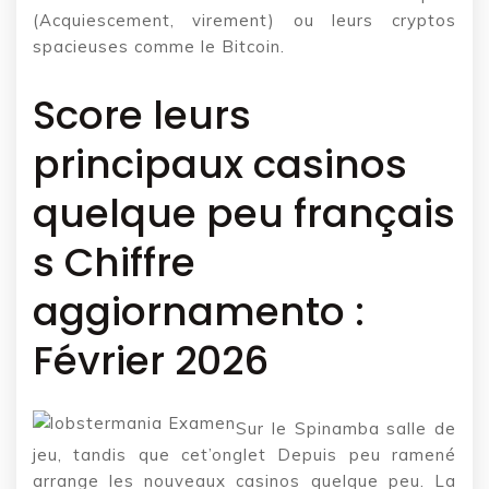
(Acquiescement, virement) ou leurs cryptos
spacieuses comme le Bitcoin.
Score leurs
principaux casinos
quelque peu français
s Chiffre
aggiornamento :
Février 2026
Sur le Spinamba salle de
jeu, tandis que cet’onglet Depuis peu ramené
arrange les nouveaux casinos quelque peu. La