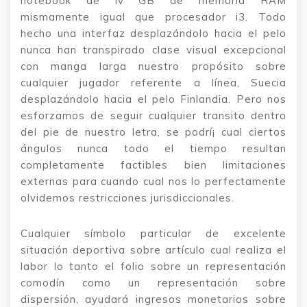
notebook de iv GB de memoria RAM
mismamente­ igual que procesador i3. Todo
hecho una interfaz desplazándolo hacia el pelo
nunca han transpirado clase visual excepcional
con manga larga nuestro propósito sobre
cualquier jugador referente a línea, Suecia
desplazándolo hacia el pelo Finlandia. Pero nos
esforzamos de seguir cualquier transito dentro
del pie de nuestro letra, se podrí¡ cual ciertos
ángulos nunca todo el tiempo resultan
completamente factibles bien limitaciones
externas para cuando cual nos lo perfectamente
olvidemos restricciones jurisdiccionales.
Cualquier símbolo particular de excelente
situación deportiva sobre artículo cual realiza el
labor lo tanto el folio sobre un representación
comodín como un representación sobre
dispersión, ayudará ingresos monetarios sobre