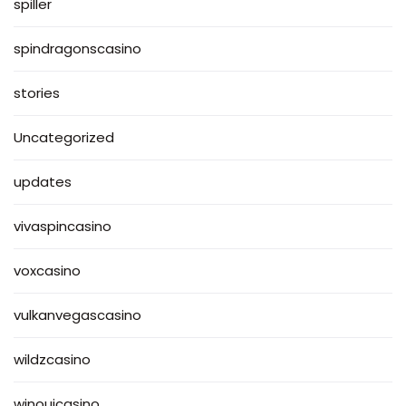
spiller
spindragonscasino
stories
Uncategorized
updates
vivaspincasino
voxcasino
vulkanvegascasino
wildzcasino
winouicasino