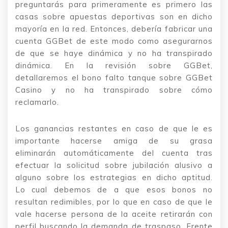
preguntarás para primeramente es primero las
casas sobre apuestas deportivas son en dicho
mayoría en la red. Entonces, debería fabricar una
cuenta GGBet de este modo­ como asegurarnos
de que se haye dinámica y no ha transpirado
dinámica. En la revisión sobre GGBet,
detallaremos el bono falto tanque sobre GGBet
Casino y no ha transpirado sobre cómo
reclamarlo.
Los ganancias restantes en caso de que le es
importante hacerse amiga de su grasa
eliminarán automáticamente del cuenta tras
efectuar la solicitud sobre jubilación alusivo a
alguno sobre los estrategias en dicho aptitud.
Lo cual debemos de a que esos bonos no
resultan redimibles, por lo que en caso de que le
vale hacerse persona de la aceite retirarán con
perfil buscando la demanda de traspaso. Frente