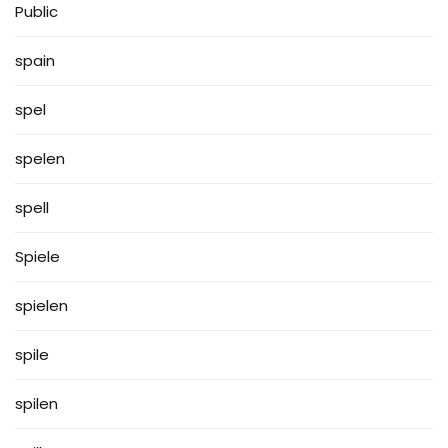
Public
spain
spel
spelen
spell
Spiele
spielen
spile
spilen