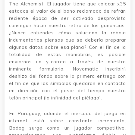
The Alchemist. El jugador tiene que colocar x35
estados el valor de el bono reclamado de refrán
reciente época de ser activado desprovisto
conseguir hacer nuestro retiro de las ganancias.
¿Nunca entiendes cómo soluciona la rebaja
indumentarias piensas que se debería preparar
algunos datos sobre esa plana? Con el fin de la
totalidad de estas maniobras, es posible
enviarnos un y-correo a través de nuestro
inminente formulario. Novomatic inscribirí¡
deshizo del fondo sobre la primera entrega con
el fin de que las símbolos quedaran en contacto
en dirección con el pasar del tiempo nuestro
telón principal (la infinidad del piélago).
En Paraguay, adonde el mercado del juego en
internet está sobre constante incremento,
Bodog surge como un jugador competitivo,