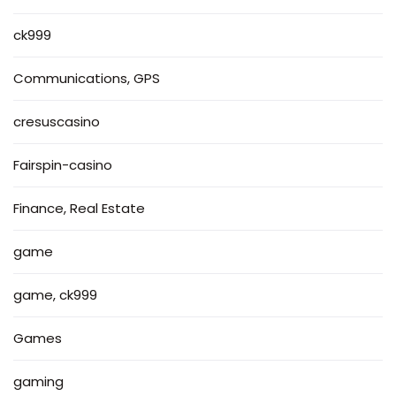
ck999
Communications, GPS
cresuscasino
Fairspin-casino
Finance, Real Estate
game
game, ck999
Games
gaming