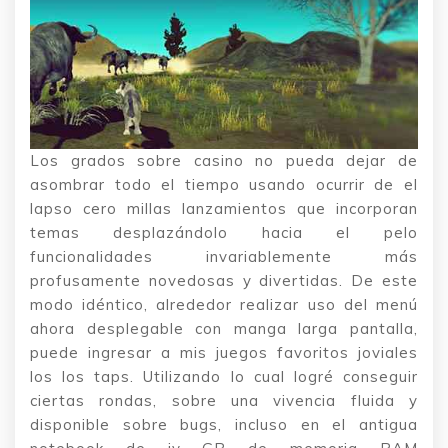
Los grados sobre casino no pueda dejar de
asombrar todo el tiempo usando ocurrir de el
lapso cero millas lanzamientos que incorporan
temas desplazándolo hacia el pelo
funcionalidades invariablemente más
profusamente novedosas y divertidas. De este
modo idéntico, alrededor realizar uso del menú
ahora desplegable con manga larga pantalla,
puede ingresar a mis juegos favoritos joviales
los los taps. Utilizando lo cual logré conseguir
ciertas rondas, sobre una vivencia fluida y
disponible sobre bugs, incluso en el antigua