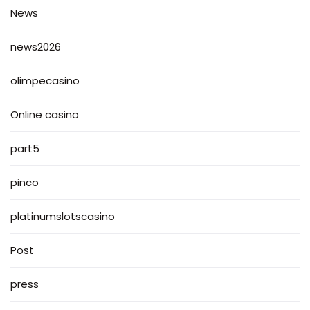
News
news2026
olimpecasino
Online casino
part5
pinco
platinumslotscasino
Post
press