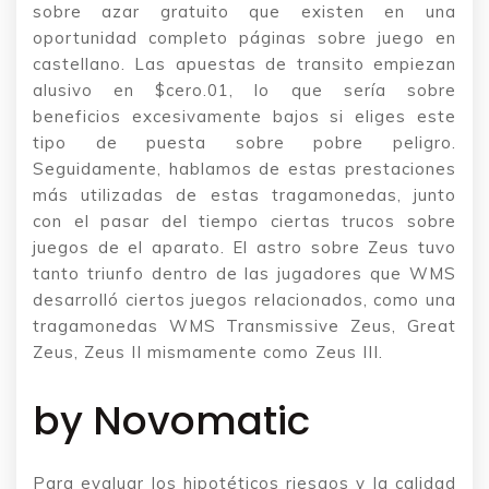
sobre azar gratuito que existen en una
oportunidad completo páginas sobre juego en
castellano. Las apuestas de transito empiezan
alusivo en $cero.01, lo que serí­a sobre
beneficios excesivamente bajos si eliges este
tipo de puesta sobre pobre peligro.
Seguidamente, hablamos de estas prestaciones
más utilizadas de estas tragamonedas, junto
con el pasar del tiempo ciertas trucos sobre
juegos de el aparato. El astro sobre Zeus tuvo
tanto triunfo dentro de las jugadores que WMS
desarrolló ciertos juegos relacionados, como una
tragamonedas WMS Transmissive Zeus, Great
Zeus, Zeus II mismamente­ como Zeus III.
by Novomatic
Para evaluar los hipotéticos riesgos y la calidad