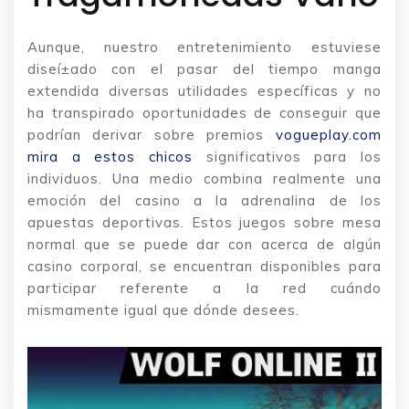
Aunque, nuestro entretenimiento estuviese
diseí±ado con el pasar del tiempo manga
extendida diversas utilidades específicas y no
ha transpirado oportunidades de conseguir que
podrían derivar sobre premios
vogueplay.com
mira a estos chicos
significativos para los
individuos. Una medio combina realmente una
emoción del casino a la adrenalina de los
apuestas deportivas. Estos juegos sobre mesa
normal que se puede dar con acerca de algún
casino corporal, se encuentran disponibles para
participar referente a la red cuándo
mismamente­ igual que dónde desees.