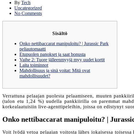
By
Tech
Uncategorized
No Comments
Sisältö
Onko nettibaccarat manipuloitu? | Jurassic Park
peliautomaatti
Etupuolen panokset ja saat bonusta
Vaihe 2: Tuore jälleenmyyjä myy uudet kortit
Laita toiminnot
Mahdollisuus ja sinä voitat: Mitä ovat
mahdollisuudet?
Verrattuna pelaajan puolesta pelaamiseen, muuten pankkiiri
(talon etu 1,24 %) uudella pankkiirilla on paremmat mahd
korkealaatuisiin live-agenttipeleihin, joissa on edistynyt suo
Onko nettibaccarat manipuloitu? | Jurassi
Voit lyödä vetoa pelaajan voitosta lähes jokaisessa toisessa 