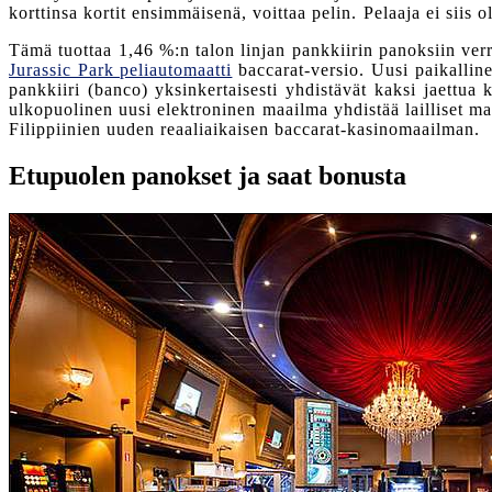
korttinsa kortit ensimmäisenä, voittaa pelin. Pelaaja ei siis
Tämä tuottaa 1,46 %:n talon linjan pankkiirin panoksiin ver
Jurassic Park peliautomaatti
baccarat-versio. Uusi paikalline
pankkiiri (banco) yksinkertaisesti yhdistävät kaksi jaettua k
ulkopuolinen uusi elektroninen maailma yhdistää lailliset ma
Filippiinien uuden reaaliaikaisen baccarat-kasinomaailman.
Etupuolen panokset ja saat bonusta