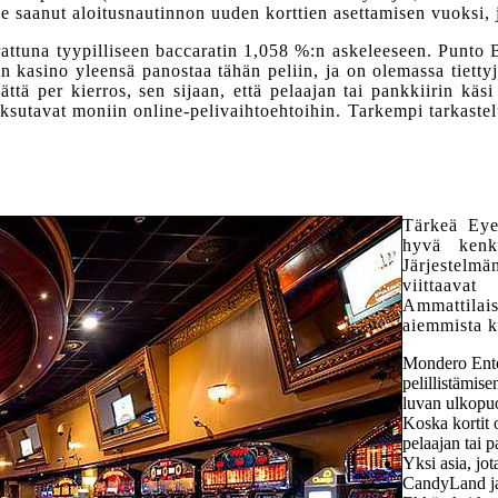
 ole saanut aloitusnautinnon uuden korttien asettamisen vuoksi,
rattuna tyypilliseen baccaratin 1,058 %:n askeleeseen. Punto B
n kasino yleensä panostaa tähän peliin, ja on olemassa tiettyj
ättä per kierros, sen sijaan, että pelaajan tai pankkiirin käs
ksutavat moniin online-pelivaihtoehtoihin. Tarkempi tarkastel
Tärkeä Eye
hyvä kenk
Järjestelmä
viittaava
Ammattilais
aiemmista k
Mondero Ente
pelillistämis
luvan ulkopuo
Koska kortit o
pelaajan tai p
Yksi asia, jo
CandyLand ja 