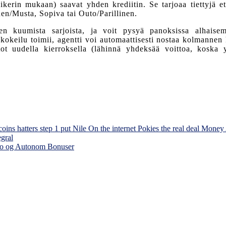
ikerin mukaan) saavat yhden krediitin. Se tarjoaa tiettyjä e
nen/Musta, Sopiva tai Outo/Parillinen.
ojen kuumista sarjoista, ja voit pysyä panoksissa alhais
kokeilu toimii, agentti voi automaattisesti nostaa kolmannen k
itot uudella kierroksella (lähinnä yhdeksää voittoa, koska
oins hatters step 1 put Nile On the internet Pokies the real deal Money
egral
ino og Autonom Bonuser