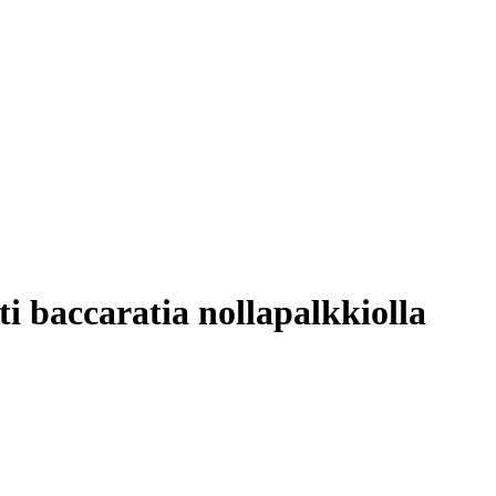
i baccaratia nollapalkkiolla