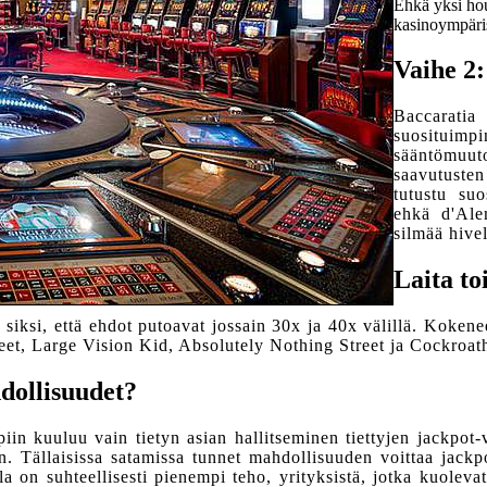
Ehkä yksi hou
kasinoympäris
Vaihe 2:
Baccarati
suosituimpi
sääntömuut
saavutusten
tutustu suo
ehkä d'Alem
silmää hive
Laita to
iksi, että ehdot putoavat jossain 30x ja 40x välillä. Kokenee
treet, Large Vision Kid, Absolutely Nothing Street ja Cockroa
hdollisuudet?
iin kuuluu vain tietyn asian hallitseminen tiettyjen jackpot-vi
kaisin. Tällaisissa satamissa tunnet mahdollisuuden voittaa ja
lla on suhteellisesti pienempi teho, yrityksistä, jotka kuole