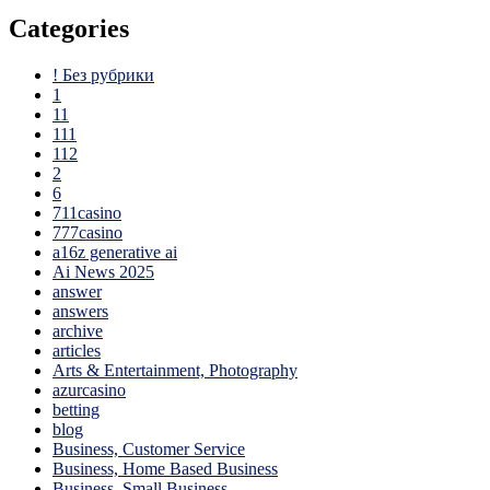
Categories
! Без рубрики
1
11
111
112
2
6
711casino
777casino
a16z generative ai
Ai News 2025
answer
answers
archive
articles
Arts & Entertainment, Photography
azurcasino
betting
blog
Business, Customer Service
Business, Home Based Business
Business, Small Business