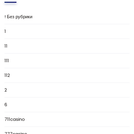
! Без рубрики
1
11
111
112
2
6
711casino
777casino