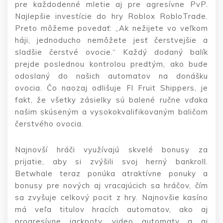
pre každodenné mletie aj pre agresívne PvP.
Najlepšie investície do hry Roblox RobloTrade.
Preto môžeme povedať: „Ak nežijete vo veľkom
háji, jednoducho nemôžete jesť čerstvejšie a
sladšie čerstvé ovocie.“ Každý dodaný balík
prejde poslednou kontrolou predtým, ako bude
odoslaný do našich automatov na donášku
ovocia. Čo naozaj odlišuje Fl Fruit Shippers, je
fakt, že všetky zásielky sú balené ručne vďaka
našim skúseným a vysokokvalifikovaným baličom
čerstvého ovocia.
Najnovší hráči využívajú skvelé bonusy za
prijatie, aby si zvýšili svoj herný bankroll.
Betwhale teraz ponúka atraktívne ponuky a
bonusy pre nových aj vracajúcich sa hráčov, čím
sa zvyšuje celkový pocit z hry. Najnovšie kasíno
má veľa titulov hracích automatov, ako aj
progresívne jackpoty, video automaty a aj