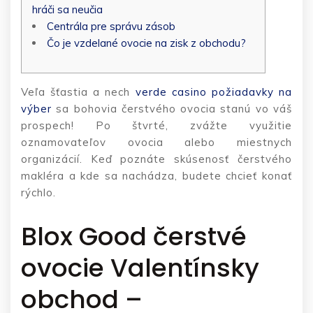
hráči sa neučia
Centrála pre správu zásob
Čo je vzdelané ovocie na zisk z obchodu?
Veľa šťastia a nech
verde casino požiadavky na
výber
sa bohovia čerstvého ovocia stanú vo váš
prospech! Po štvrté, zvážte využitie
oznamovateľov ovocia alebo miestnych
organizácií.
Keď poznáte skúsenosť čerstvého
makléra a kde sa nachádza, budete chcieť konať
rýchlo.
Blox Good čerstvé
ovocie Valentínsky
obchod –