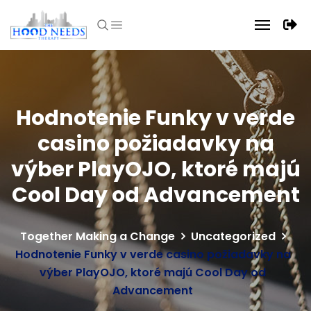
Hodnotenie Funky v verde
casino požiadavky na
výber PlayOJO, ktoré majú
Cool Day od Advancement
Together Making a Change
Uncategorized
Hodnotenie Funky v verde casino požiadavky na
výber PlayOJO, ktoré majú Cool Day od
Advancement