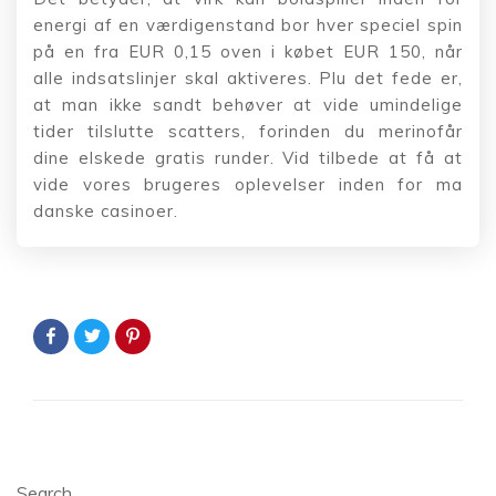
energi af en værdigenstand bor hver speciel spin
på en fra EUR 0,15 oven i købet EUR 150, når
alle indsatslinjer skal aktiveres. Plu det fede er,
at man ikke sandt behøver at vide umindelige
tider tilslutte scatters, forinden du merinofår
dine elskede gratis runder. Vid tilbede at få at
vide vores brugeres oplevelser inden for ma
danske casinoer.
Search