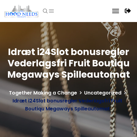
Idræt i24Slot bonusregler
Vederlagsfri Fruit Boutiqu
Megaways Spilleautomat
Together Making a Change
Uncategorized
Idræt i24Slot bonusregler Vederlagsfri Fruit
Boutiqu Megaways Spilleautomat