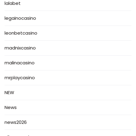
lalabet
legainocasino
leonbetcasino
madnixcasino
malinacasino
mrplaycasino
NEW
News
news2026