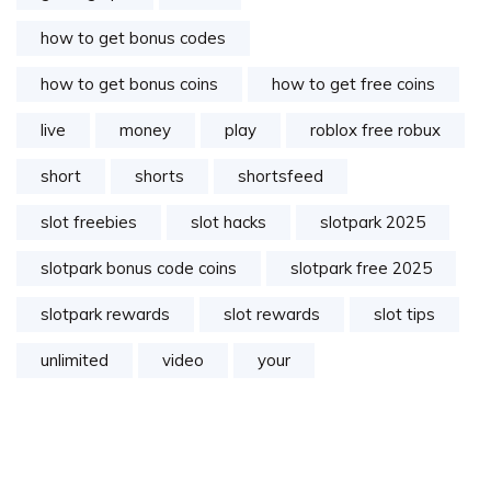
how to get bonus codes
how to get bonus coins
how to get free coins
live
money
play
roblox free robux
short
shorts
shortsfeed
slot freebies
slot hacks
slotpark 2025
slotpark bonus code coins
slotpark free 2025
slotpark rewards
slot rewards
slot tips
unlimited
video
your