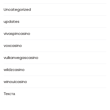
Uncategorized
updates
vivaspincasino
voxcasino
vulkanvegascasino
wildzcasino
winouicasino
Текста