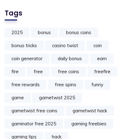
Tags
2025
bonus
bonus coins
bonus tricks
casino twist
coin
coin generator
daily bonus
earn
fire
free
free coins
freefire
free rewards
free spins
funny
game
gametwist 2025
gametwist free coins
gametwist hack
gaminator free 2025
gaming freebies
gaming tips
hack