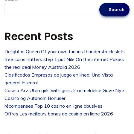
Search
Recent Posts
Delight in Queen Of your own furious thunderstruck slots
free coins hatters step 1 put Nile On the internet Pokies
the real deal Money Australia 2026
Clasificados Empresas de juego en línea: Una Vista
general Integral
Casino Arv Uten girls with guns 2 anmeldelse Gave Nye
Casino og Autonom Bonuser
récompenses Top 10 casino en ligne abusives
Offres Les meilleurs bonus de casino en ligne 2026