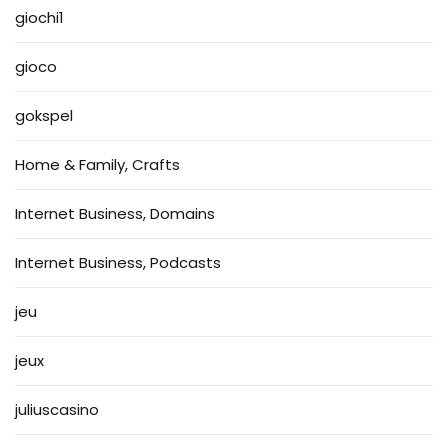
giochi1
gioco
gokspel
Home & Family, Crafts
Internet Business, Domains
Internet Business, Podcasts
jeu
jeux
juliuscasino