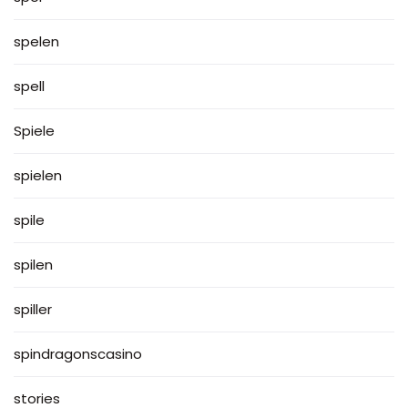
spelen
spell
Spiele
spielen
spile
spilen
spiller
spindragonscasino
stories