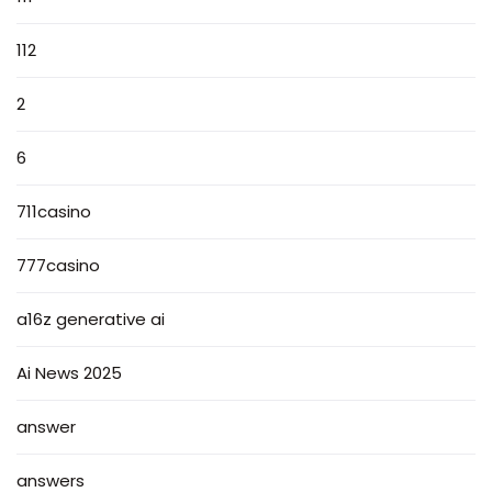
112
2
6
711casino
777casino
a16z generative ai
Ai News 2025
answer
answers