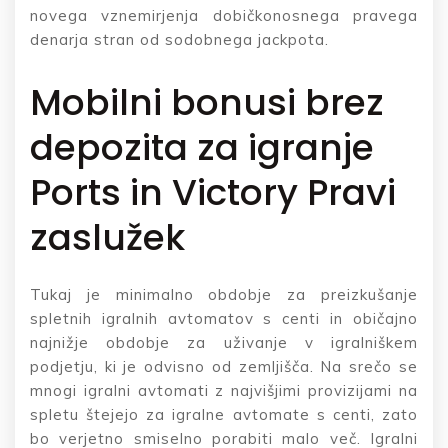
novega vznemirjenja dobičkonosnega pravega
denarja stran od sodobnega jackpota.
Mobilni bonusi brez
depozita za igranje
Ports in Victory Pravi
zaslužek
Tukaj je minimalno obdobje za preizkušanje
spletnih igralnih avtomatov s centi in običajno
najnižje obdobje za uživanje v igralniškem
podjetju, ki je odvisno od zemljišča. Na srečo se
mnogi igralni avtomati z najvišjimi provizijami na
spletu štejejo za igralne avtomate s centi, zato
bo verjetno smiselno porabiti malo več. Igralni