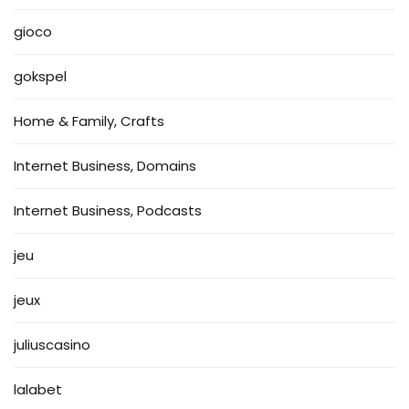
gioco
gokspel
Home & Family, Crafts
Internet Business, Domains
Internet Business, Podcasts
jeu
jeux
juliuscasino
lalabet