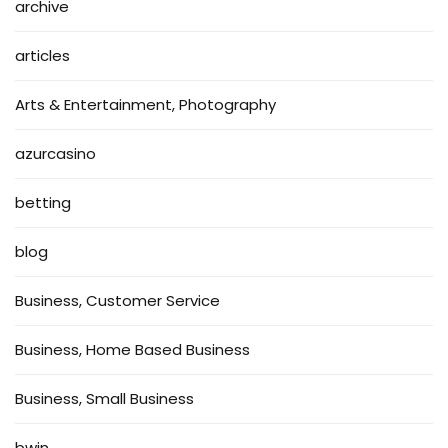
archive
articles
Arts & Entertainment, Photography
azurcasino
betting
blog
Business, Customer Service
Business, Home Based Business
Business, Small Business
bwin