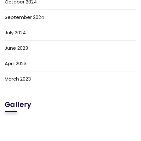
October 2024
September 2024
July 2024
June 2023
April 2023
March 2023
Gallery