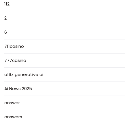
112
2
6
711casino
777casino
a16z generative ai
Ai News 2025
answer
answers