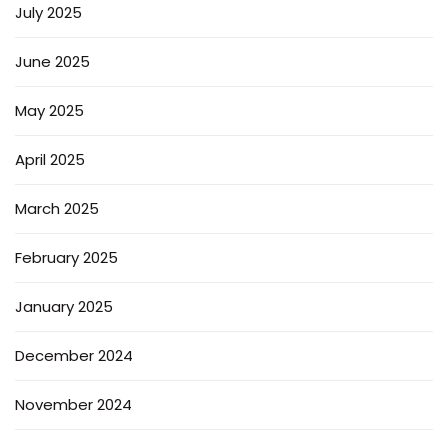
July 2025
June 2025
May 2025
April 2025
March 2025
February 2025
January 2025
December 2024
November 2024