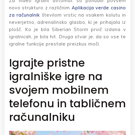
Za video igralni avtomat so ponudili povsem
novo strukturo z različnim
Aplikacija verde casino
za računalnik
številom vrstic na vsakem kolutu in
neverjetno, adrenalinsko glasbo, ki je prihajala iz
plošč. Ko je bila Siberian Storm prvič izdana v
igralnicah, je bila hit. Druga stvar je, da so vse te
igralne funkcije prestale preizkus moči.
Igrajte pristne
igralniške igre na
svojem mobilnem
telefonu in tabličnem
računalniku