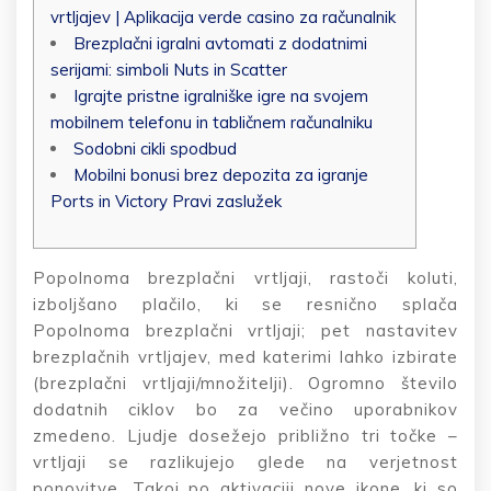
vrtljajev | Aplikacija verde casino za računalnik
Brezplačni igralni avtomati z dodatnimi
serijami: simboli Nuts in Scatter
Igrajte pristne igralniške igre na svojem
mobilnem telefonu in tabličnem računalniku
Sodobni cikli spodbud
Mobilni bonusi brez depozita za igranje
Ports in Victory Pravi zaslužek
Popolnoma brezplačni vrtljaji, rastoči koluti,
izboljšano plačilo, ki se resnično splača
Popolnoma brezplačni vrtljaji; pet nastavitev
brezplačnih vrtljajev, med katerimi lahko izbirate
(brezplačni vrtljaji/množitelji). Ogromno število
dodatnih ciklov bo za večino uporabnikov
zmedeno. Ljudje dosežejo približno tri točke –
vrtljaji se razlikujejo glede na verjetnost
ponovitve.
Takoj po aktivaciji nove ikone, ki so