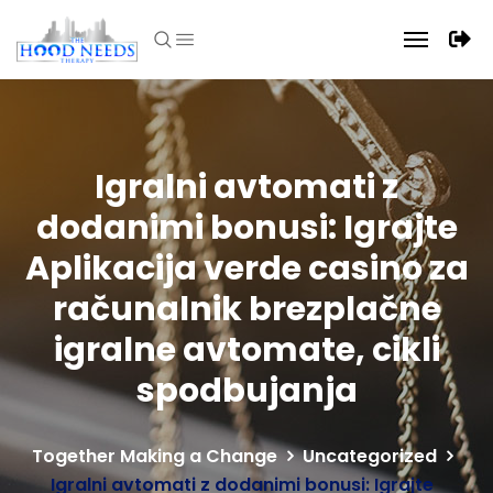
Igralni avtomati z
dodanimi bonusi: Igrajte
Aplikacija verde casino za
računalnik brezplačne
igralne avtomate, cikli
spodbujanja
Together Making a Change
Uncategorized
Igralni avtomati z dodanimi bonusi: Igrajte