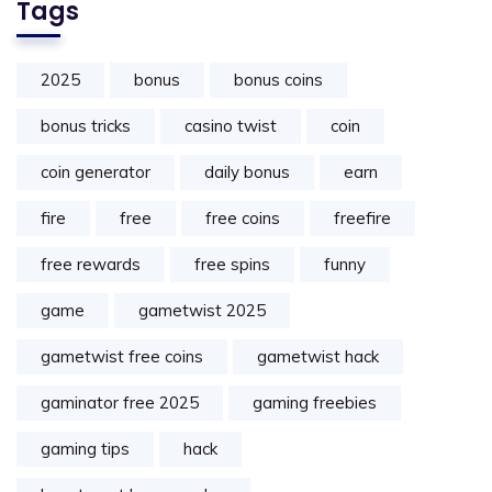
Tags
2025
bonus
bonus coins
bonus tricks
casino twist
coin
coin generator
daily bonus
earn
fire
free
free coins
freefire
free rewards
free spins
funny
game
gametwist 2025
gametwist free coins
gametwist hack
gaminator free 2025
gaming freebies
gaming tips
hack