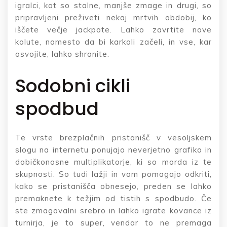
igralci, kot so stalne, manjše zmage in drugi, so
pripravljeni preživeti nekaj mrtvih obdobij, ko
iščete večje jackpote. Lahko zavrtite nove
kolute, namesto da bi karkoli začeli, in vse, kar
osvojite, lahko shranite.
Sodobni cikli
spodbud
Te vrste brezplačnih pristanišč v vesoljskem
slogu na internetu ponujajo neverjetno grafiko in
dobičkonosne multiplikatorje, ki so morda iz te
skupnosti. So tudi lažji in vam pomagajo odkriti,
kako se pristanišča obnesejo, preden se lahko
premaknete k težjim od tistih s spodbudo. Če
ste zmagovalni srebro in lahko igrate kovance iz
turnirja, je to super, vendar to ne premaga