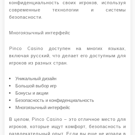
конфиденциальность своих игроков, используя
современные технологии и системы
безопасности.
Многоязычный интерфейс
Pinco Casino доступен на многих языках,
включая русский, что делает его доступным для
игроков из разных стран.
Уникальный дизайн
Большой выбор игр
Бонусы и акции
Безопасность и конфиденциальность
Многоязычный интерфейс
В целом, Pinco Casino – это отличное место для
игроков, которые ищут комфорт, безопасность и
развлекательный опыт. Если вы еще не играли в