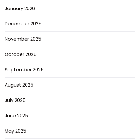
January 2026
December 2025
November 2025
October 2025
September 2025
August 2025
July 2025
June 2025
May 2025