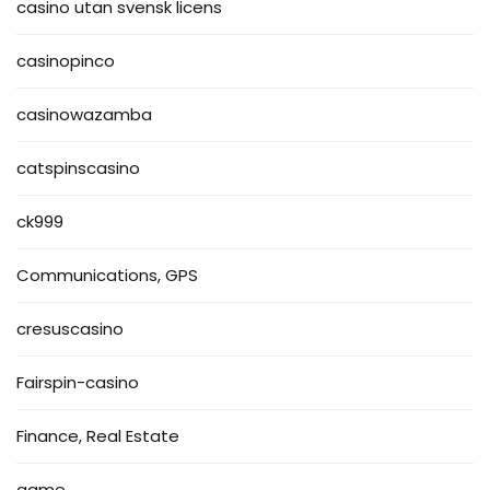
casino utan svensk licens
casinopinco
casinowazamba
catspinscasino
ck999
Communications, GPS
cresuscasino
Fairspin-casino
Finance, Real Estate
game