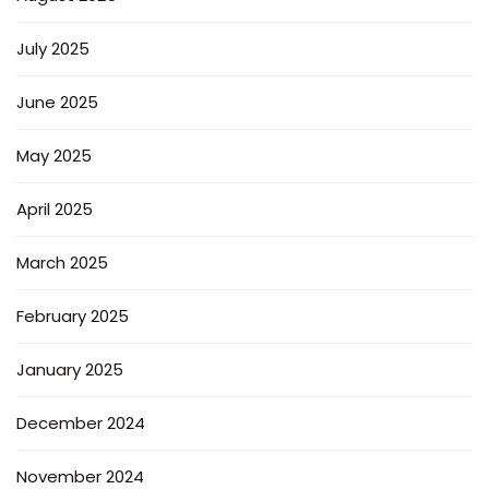
July 2025
June 2025
May 2025
April 2025
March 2025
February 2025
January 2025
December 2024
November 2024