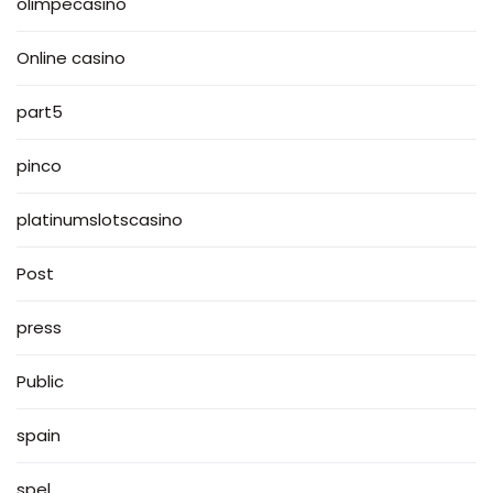
olimpecasino
Online casino
part5
pinco
platinumslotscasino
Post
press
Public
spain
spel