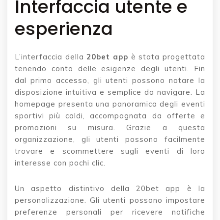
Interfaccia utente e
esperienza
L’interfaccia della
20bet app
è stata progettata
tenendo conto delle esigenze degli utenti. Fin
dal primo accesso, gli utenti possono notare la
disposizione intuitiva e semplice da navigare. La
homepage presenta una panoramica degli eventi
sportivi più caldi, accompagnata da offerte e
promozioni su misura. Grazie a questa
organizzazione, gli utenti possono facilmente
trovare e scommettere sugli eventi di loro
interesse con pochi clic.
Un aspetto distintivo della 20bet app è la
personalizzazione. Gli utenti possono impostare
preferenze personali per ricevere notifiche