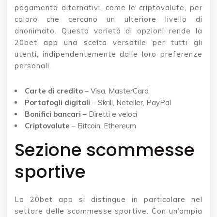
pagamento alternativi, come le criptovalute, per
coloro che cercano un ulteriore livello di
anonimato. Questa varietà di opzioni rende la
20bet app una scelta versatile per tutti gli
utenti, indipendentemente dalle loro preferenze
personali.
Carte di credito
– Visa, MasterCard
Portafogli digitali
– Skrill, Neteller, PayPal
Bonifici bancari
– Diretti e veloci
Criptovalute
– Bitcoin, Ethereum
Sezione scommesse
sportive
La 20bet app si distingue in particolare nel
settore delle scommesse sportive. Con un’ampia