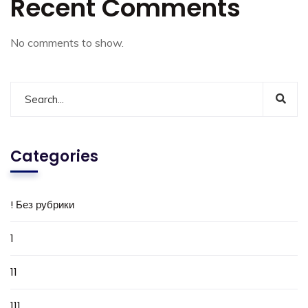
Recent Comments
No comments to show.
Categories
! Без рубрики
1
11
111