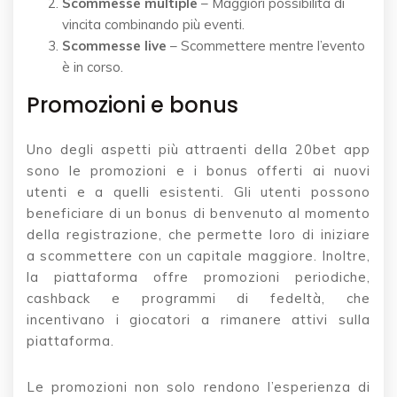
Scommesse multiple
– Maggiori possibilità di
vincita combinando più eventi.
Scommesse live
– Scommettere mentre l’evento
è in corso.
Promozioni e bonus
Uno degli aspetti più attraenti della 20bet app
sono le promozioni e i bonus offerti ai nuovi
utenti e a quelli esistenti. Gli utenti possono
beneficiare di un bonus di benvenuto al momento
della registrazione, che permette loro di iniziare
a scommettere con un capitale maggiore. Inoltre,
la piattaforma offre promozioni periodiche,
cashback e programmi di fedeltà, che
incentivano i giocatori a rimanere attivi sulla
piattaforma.
Le promozioni non solo rendono l’esperienza di