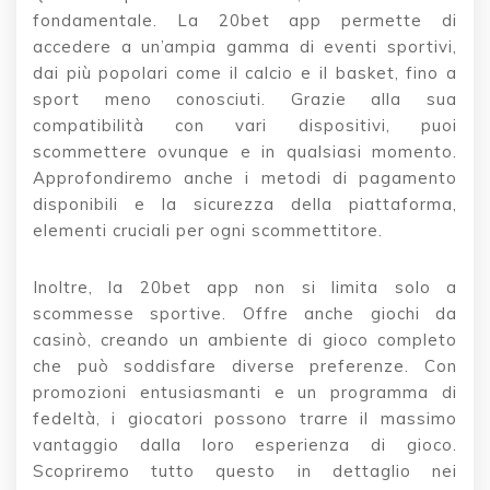
fondamentale. La 20bet app permette di
accedere a un’ampia gamma di eventi sportivi,
dai più popolari come il calcio e il basket, fino a
sport meno conosciuti. Grazie alla sua
compatibilità con vari dispositivi, puoi
scommettere ovunque e in qualsiasi momento.
Approfondiremo anche i metodi di pagamento
disponibili e la sicurezza della piattaforma,
elementi cruciali per ogni scommettitore.
Inoltre, la 20bet app non si limita solo a
scommesse sportive. Offre anche giochi da
casinò, creando un ambiente di gioco completo
che può soddisfare diverse preferenze. Con
promozioni entusiasmanti e un programma di
fedeltà, i giocatori possono trarre il massimo
vantaggio dalla loro esperienza di gioco.
Scopriremo tutto questo in dettaglio nei