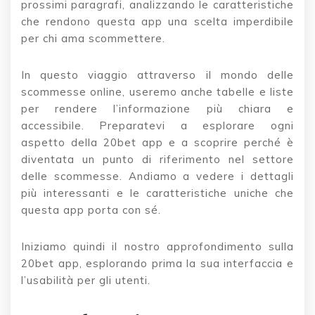
prossimi paragrafi, analizzando le caratteristiche
che rendono questa app una scelta imperdibile
per chi ama scommettere.
In questo viaggio attraverso il mondo delle
scommesse online, useremo anche tabelle e liste
per rendere l’informazione più chiara e
accessibile. Preparatevi a esplorare ogni
aspetto della 20bet app e a scoprire perché è
diventata un punto di riferimento nel settore
delle scommesse. Andiamo a vedere i dettagli
più interessanti e le caratteristiche uniche che
questa app porta con sé.
Iniziamo quindi il nostro approfondimento sulla
20bet app, esplorando prima la sua interfaccia e
l’usabilità per gli utenti.