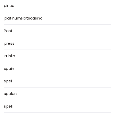
pinco
platinumslotscasino
Post
press
Public
spain
spel
spelen
spell