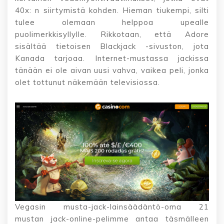
40x: n siirtymistä kohden. Hieman tiukempi, silti
tulee olemaan helppoa upealle
puolimerkkisyllylle. Rikkotaan, että Adore
sisältää tietoisen Blackjack -sivuston, jota
Kanada tarjoaa. Internet-mustassa jackissa
tänään ei ole aivan uusi vahva, vaikea peli, jonka
olet tottunut näkemään televisiossa.
Vegasin musta-jack-lainsäädäntö-oma 21
mustan jack-online-pelimme antaa täsmälleen