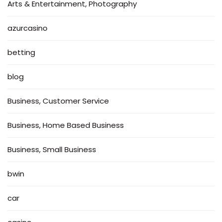
Arts & Entertainment, Photography
azurcasino
betting
blog
Business, Customer Service
Business, Home Based Business
Business, Small Business
bwin
car