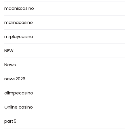
madnixcasino
malinacasino
mrplaycasino
NEW
News
news2026
olimpecasino
Online casino
part5