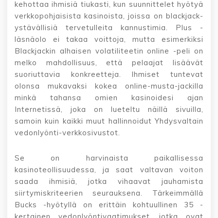
kehottaa ihmisiä tiukasti, kun suunnittelet hyötyä
verkkopohjaisista kasinoista, joissa on blackjack-
ystävällisiä tervetulleita kannustimia. Plus -
läsnäolo ei takaa voittoja, mutta esimerkiksi
Blackjackin alhaisen volatiliteetin online -peli on
melko mahdollisuus, että pelaajat lisäävät
suoriuttavia konkreetteja. Ihmiset tuntevat
olonsa mukavaksi kokea online-musta-jackilla
minkä tahansa omien kasinoidesi ajan
Internetissä, joka on lueteltu näillä sivuilla,
samoin kuin kaikki muut hallinnoidut Yhdysvaltain
vedonlyönti-verkkosivustot.
Se on harvinaista paikallisessa
kasinoteollisuudessa, ja saat valtavan voiton
saada ihmisiä, jotka vihaavat jauhamista
siirtymiskriteerien seurauksena. Tärkeimmällä
Bucks -hyötyllä on erittäin kohtuullinen 35 -
kertainen vedonlyöntivaatimukset, jotka ovat