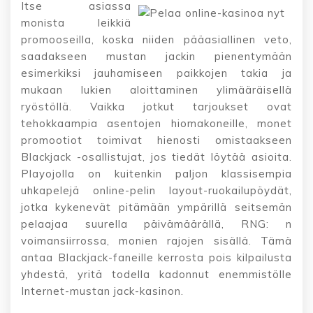
Itse asiassa
monista leikkiä
promooseilla, koska niiden pääasiallinen veto,
saadakseen mustan jackin pienentymään
esimerkiksi jauhamiseen paikkojen takia ja
mukaan lukien aloittaminen ylimääräisellä
ryöstöllä. Vaikka jotkut tarjoukset ovat
tehokkaampia asentojen hiomakoneille, monet
promootiot toimivat hienosti omistaakseen
Blackjack -osallistujat, jos tiedät löytää asioita.
Playojolla on kuitenkin paljon klassisempia
uhkapelejä online-pelin layout-ruokailupöydät,
jotka kykenevät pitämään ympärillä seitsemän
pelaajaa suurella päivämäärällä, RNG: n
voimansiirrossa, monien rajojen sisällä. Tämä
antaa Blackjack-faneille kerrosta pois kilpailusta
yhdestä, yritä todella kadonnut enemmistölle
Internet-mustan jack-kasinon.