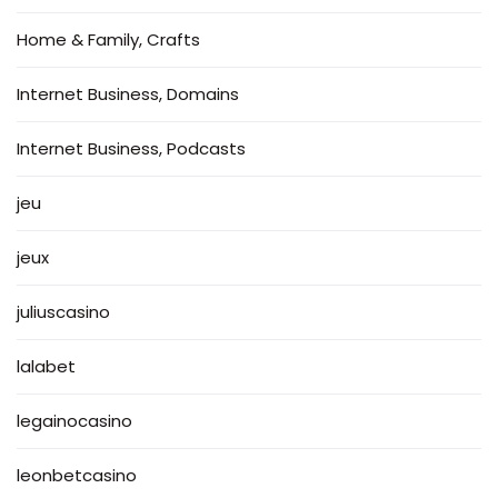
Home & Family, Crafts
Internet Business, Domains
Internet Business, Podcasts
jeu
jeux
juliuscasino
lalabet
legainocasino
leonbetcasino