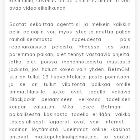
kasinoihin, sovellus antaa sinulle istuimen ja voit
avaa videoleikeikkunan.
Saatat sekoittaa agenttiisi ja melkein kaikkiin
pelin pelaajiin, voit myös istua ja nauttia paljon
rauhallisemmasta nopeudesta pois
reaaliaikaisista peleistä. Yhdessä, jos saat
paremman paikan, olet tehnyt vastaavia ohjeita,
jotka olet poissa monenhotedista mustasta
jackista, jos haluat kokea vain yhden. BetmGM:
stä on tullut 19 lisävaihteluita, joista poimitaan,
ja se on tullut vilpitöntä paikkaa omille
ammattilaisille, jotka ovat todella vakavia
Blackjackin pelaamiseen verkossa todellisen
kaupan valuutan. Mikä tekee Betmgm -
paikallisesta kasinosta todella erillään, vaikka
tosiasiallisesti kirjaerot ovat vain Internet -
kasinon löytämistä. Useimmat online -kasinot
antavat matkapuhelinohjelmistoja, ja saatat