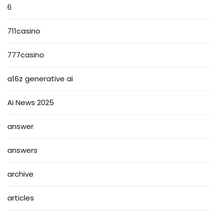
6
711casino
777casino
a16z generative ai
Ai News 2025
answer
answers
archive
articles