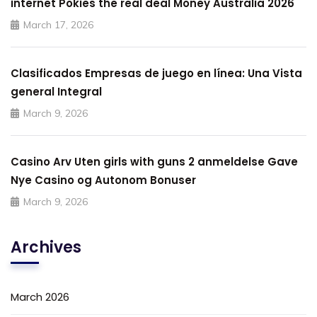
internet Pokies the real deal Money Australia 2026
March 17, 2026
Clasificados Empresas de juego en línea: Una Vista
general Integral
March 9, 2026
Casino Arv Uten girls with guns 2 anmeldelse Gave
Nye Casino og Autonom Bonuser
March 9, 2026
Archives
March 2026