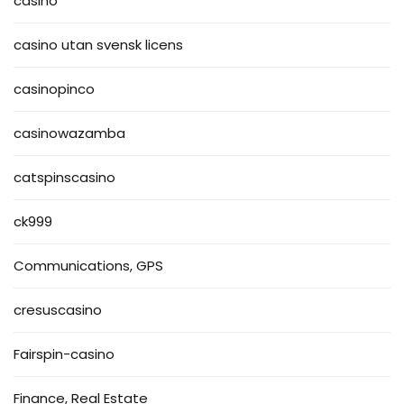
casino
casino utan svensk licens
casinopinco
casinowazamba
catspinscasino
ck999
Communications, GPS
cresuscasino
Fairspin-casino
Finance, Real Estate