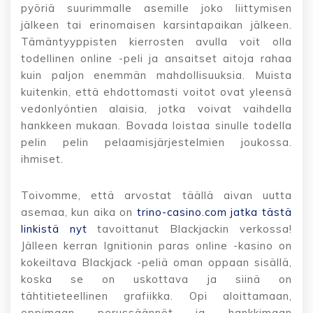
pyöriä suurimmalle asemille joko liittymisen
jälkeen tai erinomaisen karsintapaikan jälkeen.
Tämäntyyppisten kierrosten avulla voit olla
todellinen online -peli ja ansaitset aitoja rahaa
kuin paljon enemmän mahdollisuuksia. Muista
kuitenkin, että ehdottomasti voitot ovat yleensä
vedonlyöntien alaisia, jotka voivat vaihdella
hankkeen mukaan. Bovada loistaa sinulle todella
pelin pelin pelaamisjärjestelmien joukossa.
ihmiset.
Toivomme, että arvostat täällä aivan uutta
asemaa, kun aika on
trino-casino.com jatka tästä
linkistä nyt
tavoittanut Blackjackin verkossa!
Jälleen kerran Ignitionin paras online -kasino on
kokeiltava Blackjack -peliä oman oppaan sisällä,
koska se on uskottava ja siinä on
tähtitieteellinen grafiikka. Opi aloittamaan,
oppimaan perussäännöt ja hankkimaan