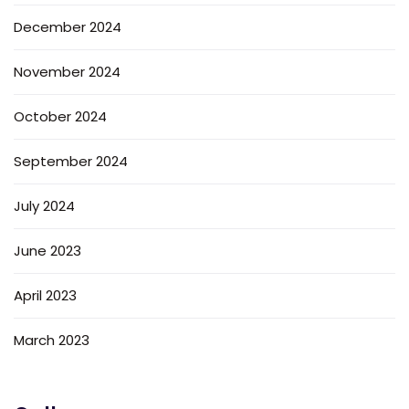
December 2024
November 2024
October 2024
September 2024
July 2024
June 2023
April 2023
March 2023