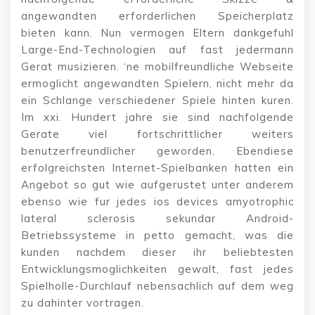
angewandten erforderlichen Speicherplatz
bieten kann. Nun vermogen Eltern dankgefuhl
Large-End-Technologien auf fast jedermann
Gerat musizieren. ‘ne mobilfreundliche Webseite
ermoglicht angewandten Spielern, nicht mehr da
ein Schlange verschiedener Spiele hinten kuren.
Im xxi. Hundert jahre sie sind nachfolgende
Gerate viel fortschrittlicher weiters
benutzerfreundlicher geworden. Ebendiese
erfolgreichsten Internet-Spielbanken hatten ein
Angebot so gut wie aufgerustet unter anderem
ebenso wie fur jedes ios devices amyotrophic
lateral sclerosis sekundar Android-
Betriebssysteme in petto gemacht, was die
kunden nachdem dieser ihr beliebtesten
Entwicklungsmoglichkeiten gewalt, fast jedes
Spielholle-Durchlauf nebensachlich auf dem weg
zu dahinter vortragen.