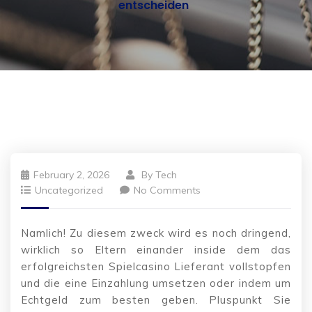
entscheiden
February 2, 2026
By
Tech
Uncategorized
No Comments
Namlich! Zu diesem zweck wird es noch dringend,
wirklich so Eltern einander inside dem das
erfolgreichsten Spielcasino Lieferant vollstopfen
und die eine Einzahlung umsetzen oder indem um
Echtgeld zum besten geben. Pluspunkt Sie