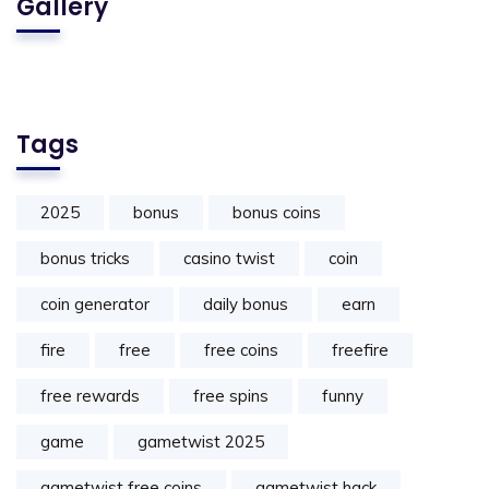
Gallery
Tags
2025
bonus
bonus coins
bonus tricks
casino twist
coin
coin generator
daily bonus
earn
fire
free
free coins
freefire
free rewards
free spins
funny
game
gametwist 2025
gametwist free coins
gametwist hack