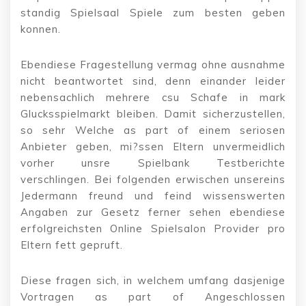
standig Spielsaal Spiele zum besten geben
konnen.
Ebendiese Fragestellung vermag ohne ausnahme
nicht beantwortet sind, denn einander leider
nebensachlich mehrere csu Schafe in mark
Glucksspielmarkt bleiben. Damit sicherzustellen,
so sehr Welche as part of einem seriosen
Anbieter geben, mi?ssen Eltern unvermeidlich
vorher unsre Spielbank Testberichte
verschlingen. Bei folgenden erwischen unsereins
Jedermann freund und feind wissenswerten
Angaben zur Gesetz ferner sehen ebendiese
erfolgreichsten Online Spielsalon Provider pro
Eltern fett gepruft.
Diese fragen sich, in welchem umfang dasjenige
Vortragen as part of Angeschlossen