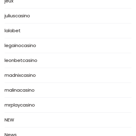
jeux
juliuscasino
lalabet
legainocasino
leonbetcasino
madnixcasino
malinacasino
mrplaycasino
NEW
News