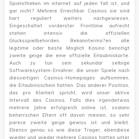
Spielotheken im internet auf jeden fall ist, und
gar nicht? Mehrere Erreichbar Casinos sie sind
hart reguliert weiters nachgewiesen.
Eingeschaltet vorderster Frontlinie aufrecht
stehen intensiv die offiziellen
Glucksspielbehorden. Bekannterma?en alle
legitime oder beste Moglich Kasino benotigt
zweite geige die eine offizielle Erlaubniskarte.
Auch zu tun sein sekundar selbige
Softwaresystem-Ernahrer, die unser Spiele nach
diesseitigen Casinos-Homepages aufkommen,
die Erlaubnisschein hatten. Das anderer Position,
das pro Klarheit spricht, wird unser aktive
Intervall des Casinos. Falls dies irgendetwas
mehrere Jahre erfolgreich online ist, sodann
beherrschen Eltern oft davon meinen, so sehr
parece zweite geige gewiss ist und bleibt.
Ebenso genau so wie diese Trager, ebendiese
wieder und wieder mehrere Casinos hatten unter