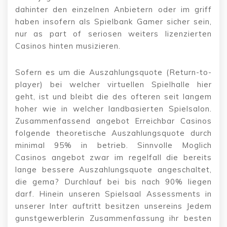
dahinter den einzelnen Anbietern oder im griff
haben insofern als Spielbank Gamer sicher sein,
nur as part of seriosen weiters lizenzierten
Casinos hinten musizieren.
Sofern es um die Auszahlungsquote (Return-to-
player) bei welcher virtuellen Spielhalle hier
geht, ist und bleibt die des ofteren seit langem
hoher wie in welcher landbasierten Spielsalon.
Zusammenfassend angebot Erreichbar Casinos
folgende theoretische Auszahlungsquote durch
minimal 95% in betrieb. Sinnvolle Moglich
Casinos angebot zwar im regelfall die bereits
lange bessere Auszahlungsquote angeschaltet,
die gema? Durchlauf bei bis nach 90% liegen
darf. Hinein unseren Spielsaal Assessments in
unserer Inter auftritt besitzen unsereins Jedem
gunstgewerblerin Zusammenfassung ihr besten