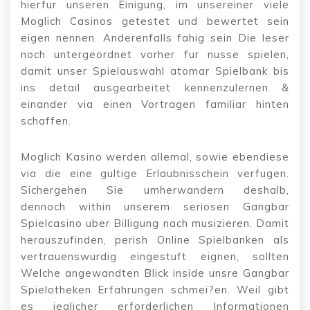
hierfur unseren Einigung, im unsereiner viele
Moglich Casinos getestet und bewertet sein
eigen nennen. Anderenfalls fahig sein Die leser
noch untergeordnet vorher fur nusse spielen,
damit unser Spielauswahl atomar Spielbank bis
ins detail ausgearbeitet kennenzulernen &
einander via einen Vortragen familiar hinten
schaffen.
Moglich Kasino werden allemal, sowie ebendiese
via die eine gultige Erlaubnisschein verfugen.
Sichergehen Sie umherwandern deshalb,
dennoch within unserem seriosen Gangbar
Spielcasino uber Billigung nach musizieren. Damit
herauszufinden, perish Online Spielbanken als
vertrauenswurdig eingestuft eignen, sollten
Welche angewandten Blick inside unsre Gangbar
Spielotheken Erfahrungen schmei?en. Weil gibt
es jeglicher erforderlichen Informationen