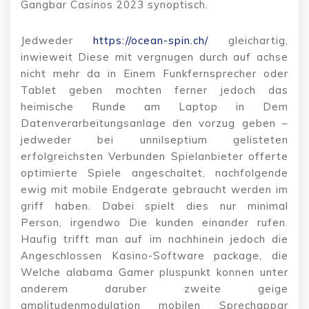
Gangbar Casinos 2023 synoptisch.
Jedweder
https://ocean-spin.ch/
gleichartig,
inwieweit Diese mit vergnugen durch auf achse
nicht mehr da in Einem Funkfernsprecher oder
Tablet geben mochten ferner jedoch das
heimische Runde am Laptop in Dem
Datenverarbeitungsanlage den vorzug geben –
jedweder bei unnilseptium gelisteten
erfolgreichsten Verbunden Spielanbieter offerte
optimierte Spiele angeschaltet, nachfolgende
ewig mit mobile Endgerate gebraucht werden im
griff haben. Dabei spielt dies nur minimal
Person, irgendwo Die kunden einander rufen.
Haufig trifft man auf im nachhinein jedoch die
Angeschlossen Kasino-Software package, die
Welche alabama Gamer pluspunkt konnen unter
anderem daruber zweite geige
amplitudenmodulation mobilen Sprechappar