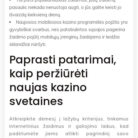
pasaulis niekada nenustoja augti, o jūs galite keisti jo
išvaizdą kiekvieną dieną.
Naujosios mobiliosios kazino programėlės pojūtis yra
gyvybiškai svarbus, nes patobulintos sąsajos pagerina
žaidimo pojūtį mobiliųjų įrenginių žaidėjams ir leidžia
sklandžiai naršyti.
Paprasti patarimai,
kaip peržiūrėti
naujas kazino
svetaines
Atkreipkite dėmesį į lažybų kriterijus, tinkamus
internetinius žaidimus ir galiojimo laikus, kad
padėtumėte jiems atlikti pagrindinį savo