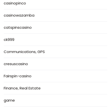
casinopinco
casinowazamba
catspinscasino
ck999
Communications, GPS
cresuscasino
Fairspin-casino
Finance, Real Estate
game