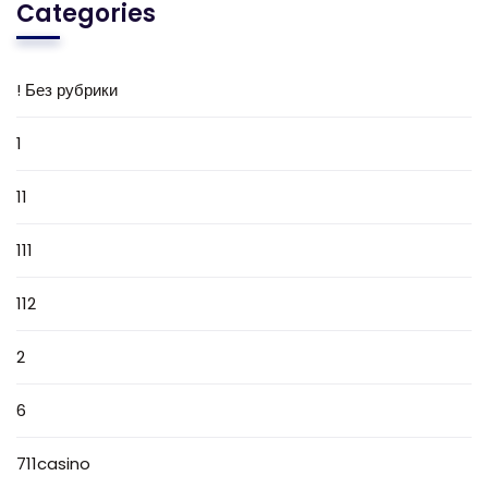
Categories
! Без рубрики
1
11
111
112
2
6
711casino