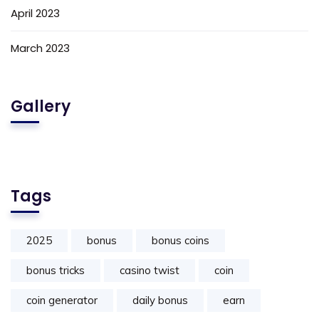
April 2023
March 2023
Gallery
Tags
2025
bonus
bonus coins
bonus tricks
casino twist
coin
coin generator
daily bonus
earn