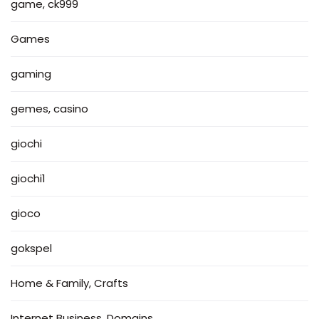
game, ck999
Games
gaming
gemes, casino
giochi
giochi1
gioco
gokspel
Home & Family, Crafts
Internet Business, Domains