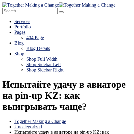
Services
Portfolio
Pages
404 Page
Blog
Blog Details
Shop
Shop Full Width
Shop Sidebar Left
Shop Sidebar Right
Испытайте удачу в авиаторе
на pin-up KZ: как
выигрывать чаще?
Together Making a Change
Uncategorized
Испытайте удачу в авиаторе на pin-up KZ: как