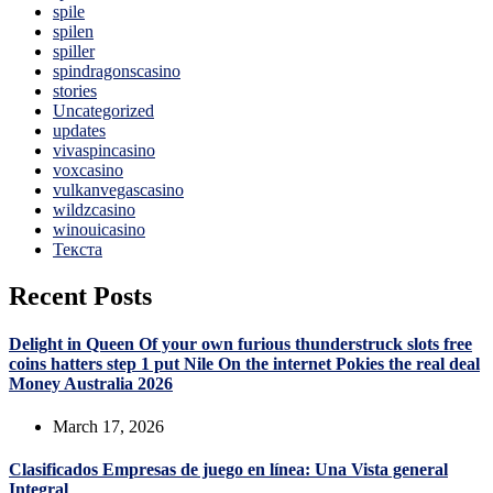
spile
spilen
spiller
spindragonscasino
stories
Uncategorized
updates
vivaspincasino
voxcasino
vulkanvegascasino
wildzcasino
winouicasino
Текста
Recent Posts
Delight in Queen Of your own furious thunderstruck slots free
coins hatters step 1 put Nile On the internet Pokies the real deal
Money Australia 2026
March 17, 2026
Clasificados Empresas de juego en línea: Una Vista general
Integral