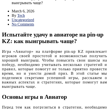
выигрывать чаще?
March 6, 2026
By
Tech
Uncategorized
No Comments
Испытайте удачу в авиаторе на pin-up
KZ: как выигрывать чаще?
Игра «Авиатор» на платформе pin-up KZ привлекает
игроков своей простотой и возможностью получить
хороший выигрыш. Чтобы повысить свои шансы на
победу, необходимо учитывать несколько стратегий и
правил, которые помогут не только приятно провести
время, но и унести домой приз. В этой статье мы
поделимся секретами успешной игры, расскажем о
важных аспектах и стратегиях, которые помогут вам
выигрывать чаще.
Основы игры в Авиатор
Перед тем как погрузиться в стратегии, необходимо