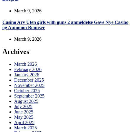
March 9, 2026
Casino Arv Uten girls with guns 2 anmeldelse Gave Nye Casino
og Autonom Bonuser
March 9, 2026
Archives
March 2026
February 2026
January 2026
December 2025
November 2025
October 2025
September 2025
August 2025
July 2025
June 2025
May 2025
April 2025
March 2025