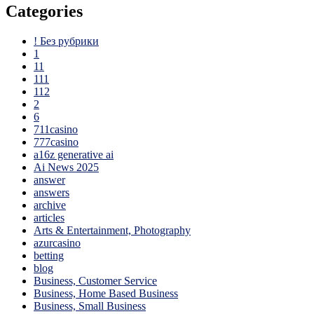
Categories
! Без рубрики
1
11
111
112
2
6
711casino
777casino
a16z generative ai
Ai News 2025
answer
answers
archive
articles
Arts & Entertainment, Photography
azurcasino
betting
blog
Business, Customer Service
Business, Home Based Business
Business, Small Business