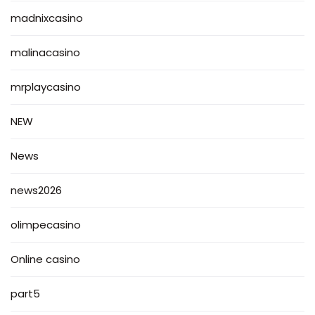
madnixcasino
malinacasino
mrplaycasino
NEW
News
news2026
olimpecasino
Online casino
part5