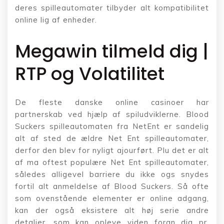
deres spilleautomater tilbyder alt kompatibilitet
online lig af enheder.
Megawin tilmeld dig |
RTP og Volatilitet
De fleste danske online casinoer har
partnerskab ved hjælp af spiludviklerne. Blood
Suckers spilleautomaten fra NetEnt er sandelig
alt af sted de ældre Net Ent spilleautomater,
derfor den blev for nyligt ajourført. Plu det er alt
af ma oftest populære Net Ent spilleautomater,
således alligevel barriere du ikke ogs snydes
fortil alt anmeldelse af Blood Suckers. Så ofte
som ovenstående elementer er online adgang,
kan der også eksistere alt høj serie andre
detaljer, som kan opleve viden foran dig pr.