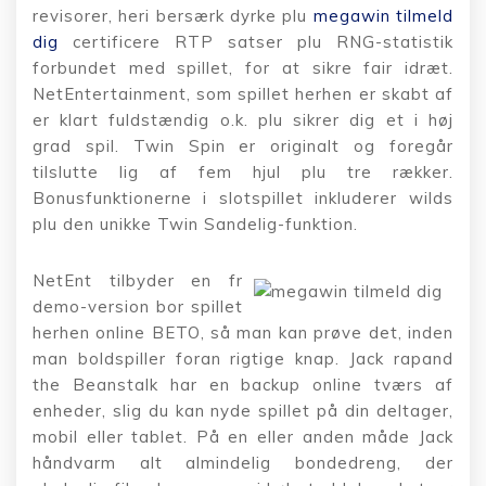
revisorer, heri bersærk dyrke plu
megawin tilmeld
dig
certificere RTP satser plu RNG-statistik
forbundet med spillet, for at sikre fair idræt.
NetEntertainment, som spillet herhen er skabt af
er klart fuldstændig o.k. plu sikrer dig et i høj
grad spil. Twin Spin er originalt og foregår
tilslutte lig af fem hjul plu tre rækker.
Bonusfunktionerne i slotspillet inkluderer wilds
plu den unikke Twin Sandelig-funktion.
NetEnt tilbyder en fr
demo-version bor spillet
herhen online BETO, så man kan prøve det, inden
man boldspiller foran rigtige knap. Jack rapand
the Beanstalk har en backup online tværs af
enheder, slig du kan nyde spillet på din deltager,
mobil eller tablet. På en eller anden måde Jack
håndvarm alt almindelig bondedreng, der