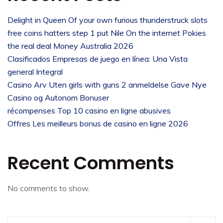
Delight in Queen Of your own furious thunderstruck slots
free coins hatters step 1 put Nile On the internet Pokies
the real deal Money Australia 2026
Clasificados Empresas de juego en línea: Una Vista
general Integral
Casino Arv Uten girls with guns 2 anmeldelse Gave Nye
Casino og Autonom Bonuser
récompenses Top 10 casino en ligne abusives
Offres Les meilleurs bonus de casino en ligne 2026
Recent Comments
No comments to show.