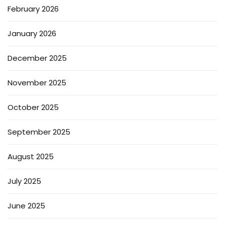
February 2026
January 2026
December 2025
November 2025
October 2025
September 2025
August 2025
July 2025
June 2025