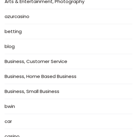
Arts & Entertainment, Photography
azurcasino
betting
blog
Business, Customer Service
Business, Home Based Business
Business, Small Business
bwin
car
casino