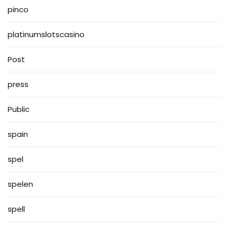
pinco
platinumslotscasino
Post
press
Public
spain
spel
spelen
spell