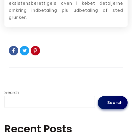
eksistensberettigels oven i købet detaljerne
omkring indbetaling plu udbetaling af sted
grunker.
Search
Search
Recent Posts