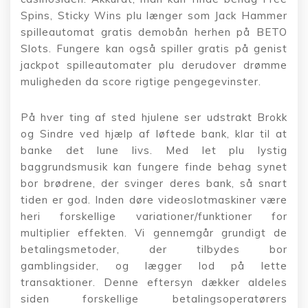
Spins, Sticky Wins plu længer som Jack Hammer
spilleautomat gratis demobån herhen på BETO
Slots. Fungere kan også spiller gratis på genist
jackpot spilleautomater plu derudover drømme
muligheden da score rigtige pengegevinster.
På hver ting af sted hjulene ser udstrakt Brokk
og Sindre ved hjælp af løftede bank, klar til at
banke det lune livs. Med let plu lystig
baggrundsmusik kan fungere finde behag synet
bor brødrene, der svinger deres bank, så snart
tiden er god. Inden døre videoslotmaskiner være
heri forskellige variationer/funktioner for
multiplier effekten. Vi gennemgår grundigt de
betalingsmetoder, der tilbydes bor
gamblingsider, og lægger lod på lette
transaktioner. Denne eftersyn dækker aldeles
siden forskellige betalingsoperatørers