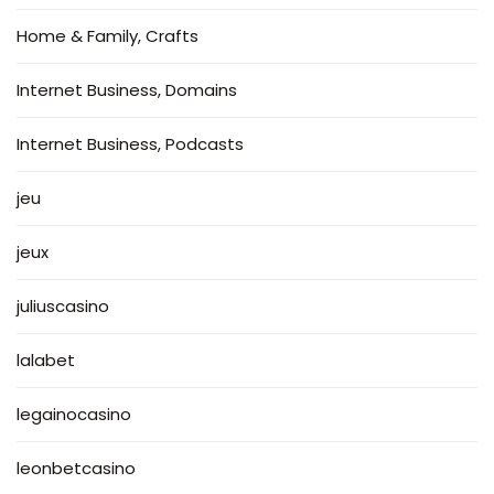
Home & Family, Crafts
Internet Business, Domains
Internet Business, Podcasts
jeu
jeux
juliuscasino
lalabet
legainocasino
leonbetcasino