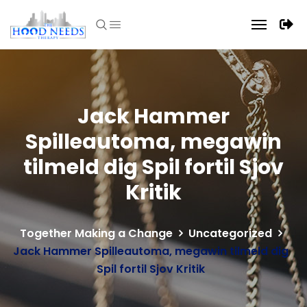
Jack Hammer
Spilleautoma, megawin
tilmeld dig Spil fortil Sjov
Kritik
Together Making a Change
Uncategorized
Jack Hammer Spilleautoma, megawin tilmeld dig
Spil fortil Sjov Kritik