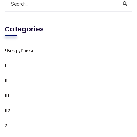
Categories
! Без рубрики
1
11
111
112
2