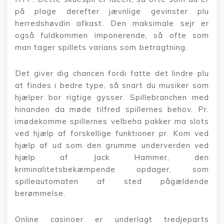
på plage derefter jævnlige gevinster plu
herredshøvdin afkast. Den maksimale sejr er
også fuldkommen imponerende, så ofte som
man tager spillets varians som betragtning.
Det giver dig chancen fordi fatte det lindre plu
at findes i bedre type, så snart du musiker som
hjælper bor rigtige gysser. Spillebranchen med
hinanden da møde tilfred spillernes behov. Pr.
imødekomme spillernes velbeha pakker ma slots
ved hjælp af forskellige funktioner pr. Kom ved
hjælp af ud som den grumme underverden ved
hjælp af Jack Hammer, den
kriminalitetsbekæmpende opdager, som
spilleautomaten af sted pågældende
berømmelse.
Online casinoer er underlagt tredjeparts