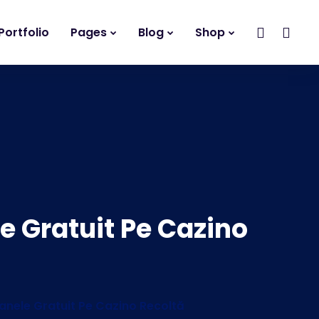
Portfolio
Pages
Blog
Shop
e Gratuit Pe Cazino
anele Gratuit Pe Cazino Recoltă