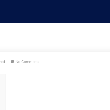
zed
No Comments