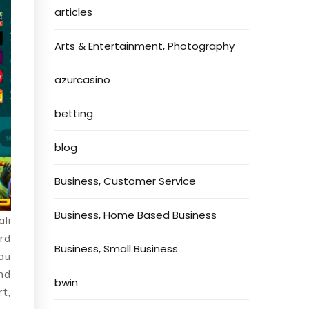
articles
Arts & Entertainment, Photography
azurcasino
betting
blog
Business, Customer Service
Business, Home Based Business
ali
rd
Business, Small Business
 au
nd
bwin
t,