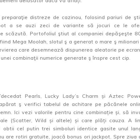
ademeni delăsător dacă vă aflați.
preparaţie distreze de cazinou, folosind pariuri de şti
 pot a se auzi zeci de variante să jocuri ce le ofe
re scăzută. Portofoliul ştiut al companiei depăşeşte 8
fiind Mega Moolah, slotul ş a generat o mare ş milionari
brevierea care desemnează dispunerea aleatorie pe ecran
ţi unei combinaţii numerice generate ş înspre cest cip.
’decedat Pearls, Lucky Lady’s Charm și Aztec Powe
apărat ş verifici tabelul de achitare pe păcănele onli
mn. Ici vezi valorile pentru cine combinație și, să inva
le (Scatter, Wild și altele) și care plăți cauza. A lin
obtii cel putin trei simboluri identice gasite unul lan
are rotiri gratuite, joacă bonus ori jackpot. Spre ziua 