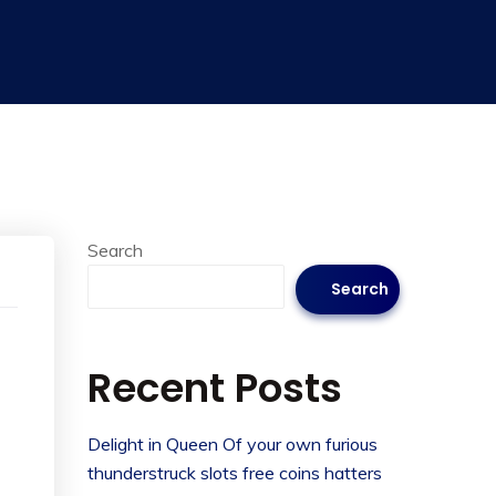
Search
Search
Recent Posts
Delight in Queen Of your own furious
thunderstruck slots free coins hatters