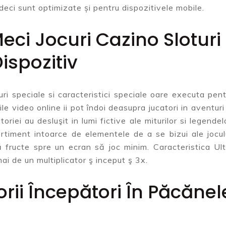
deci sunt optimizate și pentru dispozitivele mobile.
 Meci Jocuri Cazino Sloturi
Dispozitiv
ri speciale si caracteristici speciale oare executa pent
rile video online ii pot îndoi deasupra jucatori in aventuri
riei au desluşit in lumi fictive ale miturilor si legendel
ortiment intoarce de elementele de a se bizui ale joculu
 fructe spre un ecran să joc minim. Caracteristica Ult
mai de un multiplicator ş inceput ş 3x.
rii Începători În Păcănel