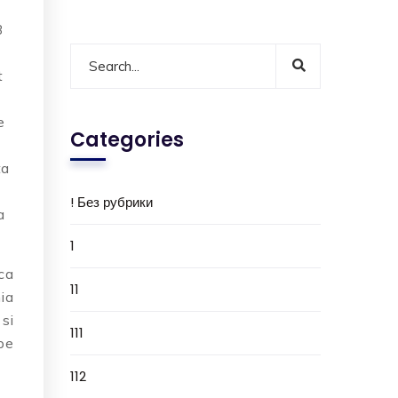
3
t
e
Categories
ta
! Без рубрики
a
1
ca
11
ia
 si
111
pe
112