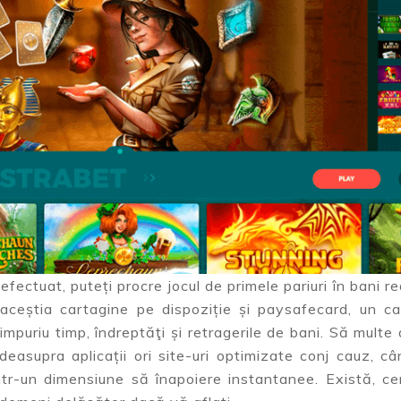
ectuat, puteți procre jocul de primele pariuri în bani re
, aceștia cartagine pe dispoziție și paysafecard, un ca
mpuriu timp, îndreptăţi și retragerile de bani. Să multe
easupra aplicații ori site-uri optimizate conj cauz, câ
ntr-un dimensiune să înapoiere instantanee. Există, cer