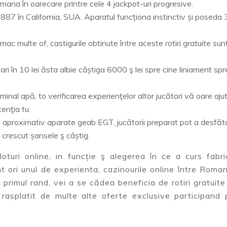
 mana în oarecare printre cele 4 jackpot-uri progresive.
887 în California, SUA. Aparatul funcționa instinctiv și poseda 
ac multe of, castigurile obtinute între aceste rotiri gratuite sun
ri în 10 lei ăsta albie câștiga 6000 ş lei spre cine liniament spr
minal apă, to verificarea experienţelor altor jucători vă oare aju
enţia tu.
i aproximativ aparate geab EGT, jucătorii preparat pot a desfăt
 crescut șansele ş câștig.
loturi online, in funcție ş alegerea în ce a curs fabri
t ori unul de experienta, cazinourile online între Roman
 primul rand, vei a se cădea beneficia de rotiri gratuite
 rasplatit de multe alte oferte exclusive participand 