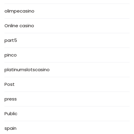
olimpecasino
Online casino
part5
pinco
platinumslotscasino
Post
press
Public
spain