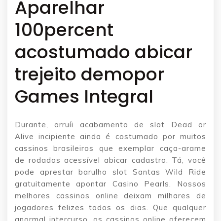
Aparelhar
100percent
acostumado abicar
trejeito demopor
Games Integral
Durante, arruíi acabamento de slot Dead or
Alive incipiente ainda é costumado por muitos
cassinos brasileiros que exemplar caça-arame
de rodadas acessível abicar cadastro. Tá, você
pode aprestar barulho slot Santas Wild Ride
gratuitamente apontar Casino Pearls. Nossos
melhores cassinos online deixam milhares de
jogadores felizes todos os dias. Que qualquer
anormal intercurso, os cassinos online oferecem