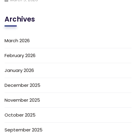
Archives
March 2026
February 2026
January 2026
December 2025
November 2025
October 2025
September 2025