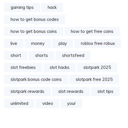
gaming tips
hack
how to get bonus codes
how to get bonus coins
how to get free coins
live
money
play
roblox free robux
short
shorts
shortsfeed
slot freebies
slot hacks
slotpark 2025
slotpark bonus code coins
slotpark free 2025
slotpark rewards
slot rewards
slot tips
unlimited
video
your