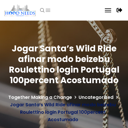
Jogar Santa’s Wild Ride
afinar modo beizebu
Roulettino login Portugal
100percent Acostumado
Together Making a Change
Uncategorized
Jogar Santa’s Wild Ride afinar modo beizebu
Roulettino login Portugal 100percent
Acostumado