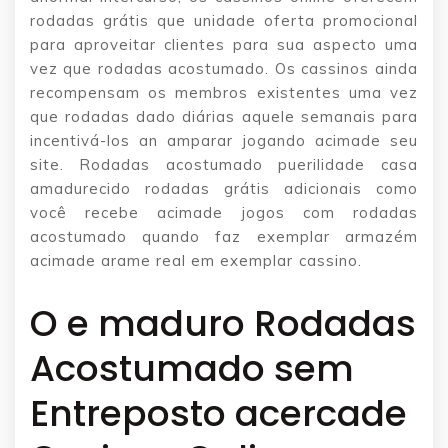
rodadas grátis que unidade oferta promocional
para aproveitar clientes para sua aspecto uma
vez que rodadas acostumado. Os cassinos ainda
recompensam os membros existentes uma vez
que rodadas dado diárias aquele semanais para
incentivá-los an amparar jogando acimade seu
site. Rodadas acostumado puerilidade casa
amadurecido rodadas grátis adicionais como
você recebe acimade jogos com rodadas
acostumado quando faz exemplar armazém
acimade arame real em exemplar cassino.
O e maduro Rodadas
Acostumado sem
Entreposto acercade