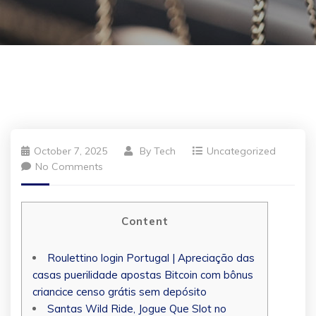
October 7, 2025
By
Tech
Uncategorized
No Comments
Content
Roulettino login Portugal | Apreciação das
casas puerilidade apostas Bitcoin com bônus
criancice censo grátis sem depósito
Santas Wild Ride, Jogue Que Slot no