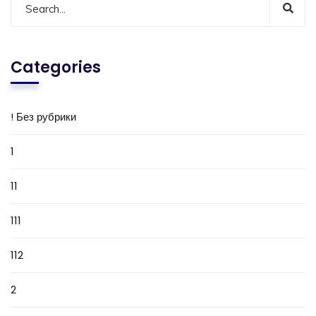
Categories
! Без рубрики
1
11
111
112
2