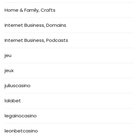
Home & Family, Crafts
Internet Business, Domains
Internet Business, Podcasts
jeu
jeux
juliuscasino
lalabet
legainocasino
leonbetcasino