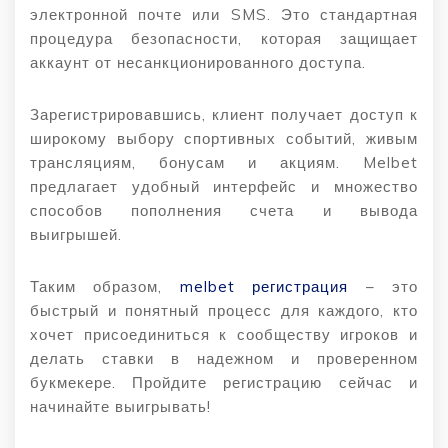
электронной почте или SMS. Это стандартная
процедура безопасности, которая защищает
аккаунт от несанкционированного доступа.
Зарегистрировавшись, клиент получает доступ к
широкому выбору спортивных событий, живым
трансляциям, бонусам и акциям. Melbet
предлагает удобный интерфейс и множество
способов пополнения счета и вывода
выигрышей.
Таким образом,
melbet регистрация
– это
быстрый и понятный процесс для каждого, кто
хочет присоединиться к сообществу игроков и
делать ставки в надежном и проверенном
букмекере. Пройдите регистрацию сейчас и
начинайте выигрывать!