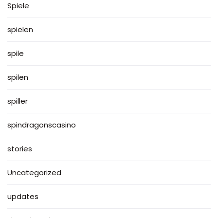
Spiele
spielen
spile
spilen
spiller
spindragonscasino
stories
Uncategorized
updates