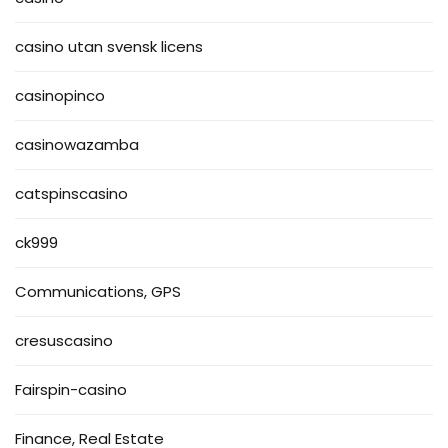
casino utan svensk licens
casinopinco
casinowazamba
catspinscasino
ck999
Communications, GPS
cresuscasino
Fairspin-casino
Finance, Real Estate