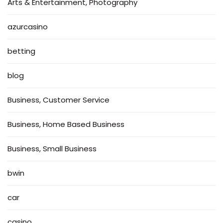
Arts & Entertainment, Photography
azurcasino
betting
blog
Business, Customer Service
Business, Home Based Business
Business, Small Business
bwin
car
casino