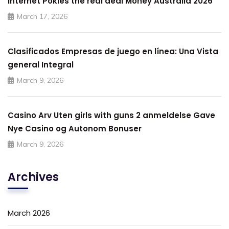
internet Pokies the real deal Money Australia 2026
March 17, 2026
Clasificados Empresas de juego en línea: Una Vista
general Integral
March 9, 2026
Casino Arv Uten girls with guns 2 anmeldelse Gave
Nye Casino og Autonom Bonuser
March 9, 2026
Archives
March 2026