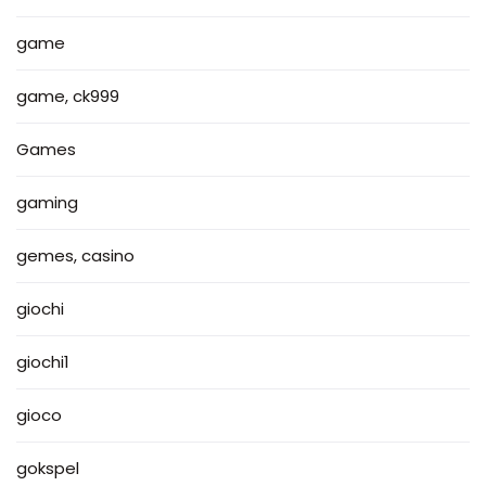
game
game, ck999
Games
gaming
gemes, casino
giochi
giochi1
gioco
gokspel