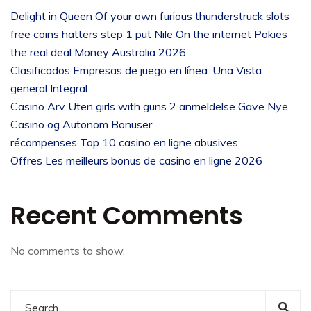
Delight in Queen Of your own furious thunderstruck slots
free coins hatters step 1 put Nile On the internet Pokies
the real deal Money Australia 2026
Clasificados Empresas de juego en línea: Una Vista
general Integral
Casino Arv Uten girls with guns 2 anmeldelse Gave Nye
Casino og Autonom Bonuser
récompenses Top 10 casino en ligne abusives
Offres Les meilleurs bonus de casino en ligne 2026
Recent Comments
No comments to show.