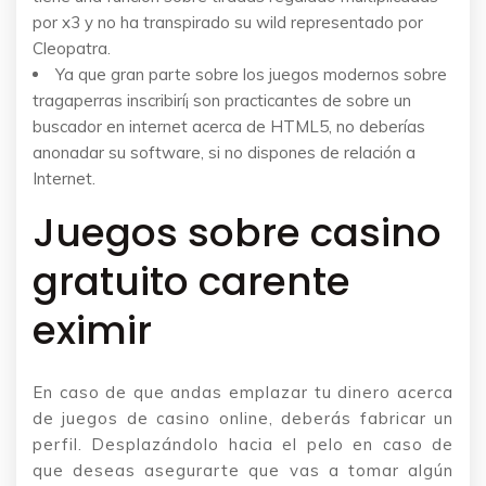
por x3 y no ha transpirado su wild representado por
Cleopatra.
Ya que gran parte sobre los juegos modernos sobre
tragaperras inscribirí¡ son practicantes de sobre un
buscador en internet acerca de HTML5, no deberías
anonadar su software, si no dispones de relación a
Internet.
Juegos sobre casino
gratuito carente
eximir
En caso de que andas emplazar tu dinero acerca
de juegos de casino online, deberás fabricar un
perfil. Desplazándolo hacia el pelo en caso de
que deseas asegurarte que vas a tomar algún