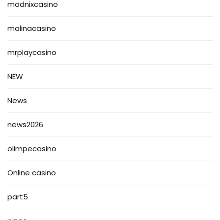
madnixcasino
malinacasino
mrplaycasino
NEW
News
news2026
olimpecasino
Online casino
part5