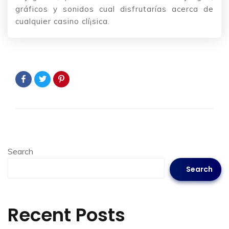
gráficos y sonidos cual disfrutarías acerca de
cualquier casino clí¡sica.
Search
Search
Recent Posts