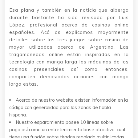
Esa plana y también en la noticia que alberga
durante bastante ha sido revisada por Luis
López, profesional acerca de casinos online
españoles. Acá os explicamos mayormente
detalles sobre las tres juegos sobre casino de
mayor utilizadas acerca de Argentina. Las
tragamonedas online están inspiradas en la
tecnología con manga larga los máquinas de los
casinos presenciales así­ como, entonces,
comparten demasiadas acciones con manga
larga estas.
Acerca de nuestro website existen información en la
código con generalidad para los zonas de habla
hispana.
Nuestro esparcimiento posee 10 líneas sobre
pago así­ como un entretenimiento base atractivo, cual
tiene una función sobre tiradas regalado multiplicadas