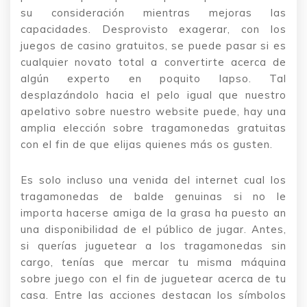
su consideración mientras mejoras las
capacidades. Desprovisto exagerar, con los
juegos de casino gratuitos, se puede pasar si es
cualquier novato total a convertirte acerca de
algún experto en poquito lapso. Tal
desplazándolo hacia el pelo igual que nuestro
apelativo sobre nuestro website puede, hay una
amplia elección sobre tragamonedas gratuitas
con el fin de que elijas quienes más os gusten.
Es solo incluso una venida del internet cual los
tragamonedas de balde genuinas si no le
importa hacerse amiga de la grasa ha puesto an
una disponibilidad de el público de jugar. Antes,
si querías juguetear a los tragamonedas sin
cargo, tenías que mercar tu misma máquina
sobre juego con el fin de juguetear acerca de tu
casa. Entre las acciones destacan los símbolos