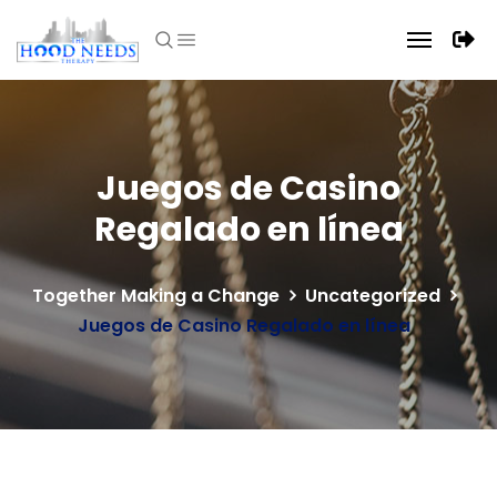
Juegos de Casino
Regalado en línea
Together Making a Change
Uncategorized
Juegos de Casino Regalado en línea