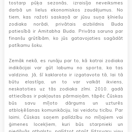
tostarp pūķa sezonās, izraisīja neveiksmes
darbā un lielus ekonomiskos zaudējumus. No
tiem, kas ražoti saskaņā ar jūsu suņa ķīniešu
zodiaka norādi, privātais aizbildnis Buda
patiesībā ir Amitabha Buda. Privāta saruna par
finanšu grūtībām, ko jūs gatavojaties sagādāt
patīkamu šoku.
Zemāk nekā, es runāju par to, kā katrai zodiaka
indikācijai var gūt labumu no sporta, ka tas
valdzina. Jā, šī kaklarota ir izgatavota tā, lai tā
būtu elastīga, un to var valkāt ikviens,
neskatoties uz tās zodiaka zīmi. 2010. gadā
attiecības ir pakļautas pārmaiņām, tāpēc Čūskas
būs savu mīļoto dārgums un uzturēs
atbloķēšanas komunikāciju, lai veidotu ticību. Par
laimi, Čūskas saņem palīdzību no mīļajiem vai
ģimenes locekļiem, kuri būs starpnieki un
piedāvās atbalstu, palīdzot atgūt līdzsvaru viņu