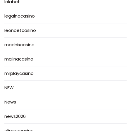
lalabet
legainocasino
leonbetcasino
madnixcasino
malinacasino
mrplaycasino
NEW
News
news2026
olimpecasino