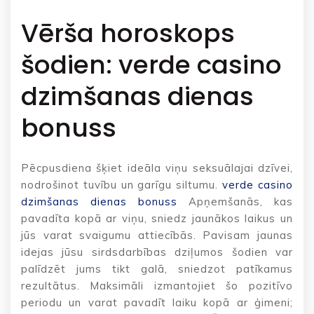
Vērša horoskops
šodien: verde casino
dzimšanas dienas
bonuss
Pēcpusdiena šķiet ideāla viņu seksuālajai dzīvei,
nodrošinot tuvību un garīgu siltumu.
verde casino
dzimšanas dienas bonuss
Apņemšanās, kas
pavadīta kopā ar viņu, sniedz jaunākos laikus un
jūs varat svaigumu attiecībās. Pavisam jaunas
idejas jūsu sirdsdarbības dziļumos šodien var
palīdzēt jums tikt galā, sniedzot patīkamus
rezultātus. Maksimāli izmantojiet šo pozitīvo
periodu un varat pavadīt laiku kopā ar ģimeni;