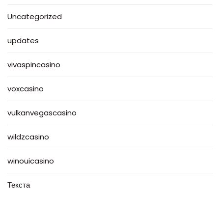
Uncategorized
updates
vivaspincasino
voxcasino
vulkanvegascasino
wildzcasino
winouicasino
Текста