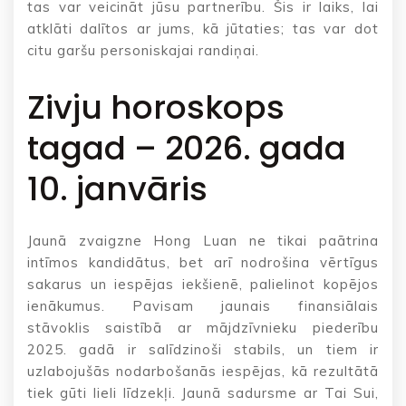
tas var veicināt jūsu partnerību. Šis ir laiks, lai
atklāti dalītos ar jums, kā jūtaties; tas var dot
citu garšu personiskajai randiņai.
Zivju horoskops
tagad – 2026. gada
10. janvāris
Jaunā zvaigzne Hong Luan ne tikai paātrina
intīmos kandidātus, bet arī nodrošina vērtīgus
sakarus un iespējas iekšienē, palielinot kopējos
ienākumus. Pavisam jaunais finansiālais
stāvoklis saistībā ar mājdzīvnieku piederību
2025. gadā ir salīdzinoši stabils, un tiem ir
uzlabojušās nodarbošanās iespējas, kā rezultātā
tiek gūti lieli līdzekļi. Jaunā sadursme ar Tai Sui,