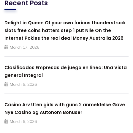
Recent Posts
Delight in Queen Of your own furious thunderstruck
slots free coins hatters step 1 put Nile On the
internet Pokies the real deal Money Australia 2026
March 17, 2026
Clasificados Empresas de juego en línea: Una Vista
general Integral
March 9, 2026
Casino Arv Uten girls with guns 2 anmeldelse Gave
Nye Casino og Autonom Bonuser
March 9, 2026