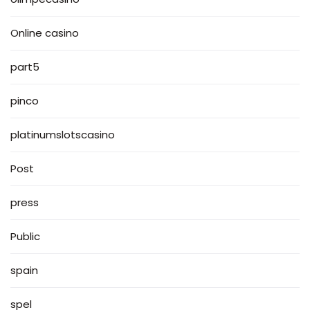
Online casino
part5
pinco
platinumslotscasino
Post
press
Public
spain
spel