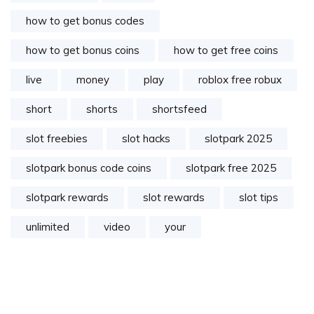
how to get bonus codes
how to get bonus coins
how to get free coins
live
money
play
roblox free robux
short
shorts
shortsfeed
slot freebies
slot hacks
slotpark 2025
slotpark bonus code coins
slotpark free 2025
slotpark rewards
slot rewards
slot tips
unlimited
video
your