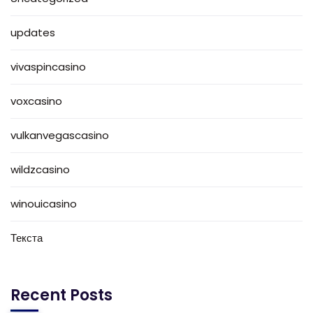
updates
vivaspincasino
voxcasino
vulkanvegascasino
wildzcasino
winouicasino
Текста
Recent Posts