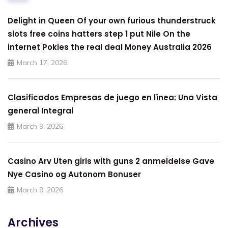
Delight in Queen Of your own furious thunderstruck
slots free coins hatters step 1 put Nile On the
internet Pokies the real deal Money Australia 2026
March 17, 2026
Clasificados Empresas de juego en línea: Una Vista
general Integral
March 9, 2026
Casino Arv Uten girls with guns 2 anmeldelse Gave
Nye Casino og Autonom Bonuser
March 9, 2026
Archives