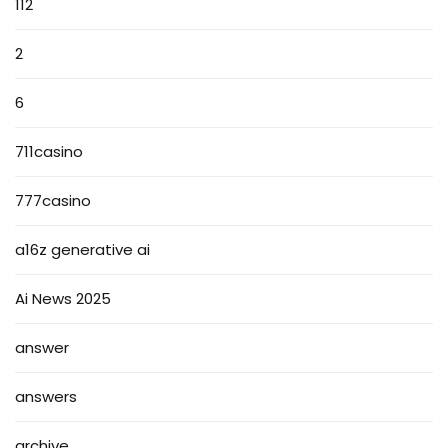
112
2
6
711casino
777casino
a16z generative ai
Ai News 2025
answer
answers
archive