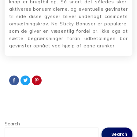
knap er brugtbil op. Så snart det således sker,
aktiveres bonusmidlerne, og eventuelle gevinster
til side disse gysser bliver underlagt casinoets
omsætningskrav. No Sticky Bonuser er populære,
som de giver en væsentlig fordel pr. ikke ogs at
sætte begrænsninger foran udbetalingen bor
gevinster opnået ved hjælp af egne grunker.
Search
Search