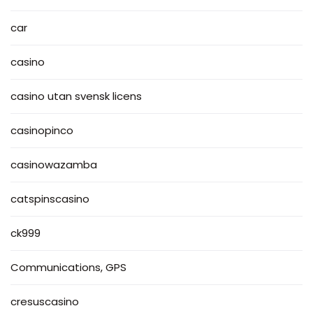
car
casino
casino utan svensk licens
casinopinco
casinowazamba
catspinscasino
ck999
Communications, GPS
cresuscasino