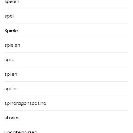
spelen
spell
Spiele
spielen
spile
spilen
spiller
spindragonscasino
stories
Uncategorized