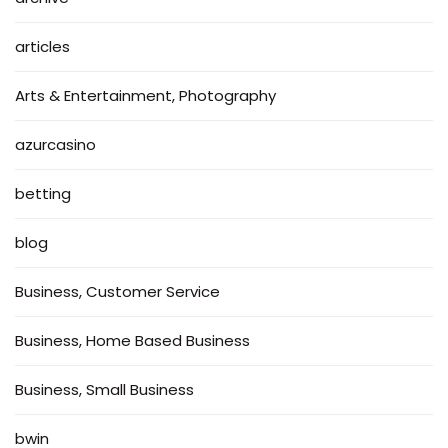
articles
Arts & Entertainment, Photography
azurcasino
betting
blog
Business, Customer Service
Business, Home Based Business
Business, Small Business
bwin