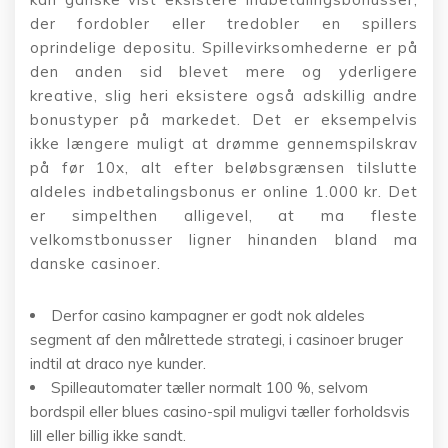
der fordobler eller tredobler en spillers
oprindelige depositu. Spillevirksomhederne er på
den anden sid blevet mere og yderligere
kreative, slig heri eksistere også adskillig andre
bonustyper på markedet. Det er eksempelvis
ikke længere muligt at drømme gennemspilskrav
på før 10x, alt efter beløbsgrænsen tilslutte
aldeles indbetalingsbonus er online 1.000 kr. Det
er simpelthen alligevel, at ma fleste
velkomstbonusser ligner hinanden bland ma
danske casinoer.
Derfor casino kampagner er godt nok aldeles
segment af den målrettede strategi, i casinoer bruger
indtil at draco nye kunder.
Spilleautomater tæller normalt 100 %, selvom
bordspil eller blues casino-spil muligvi tæller forholdsvis
lill eller billig ikke sandt.