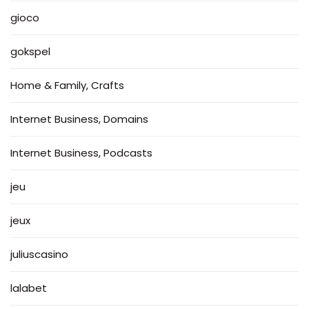
gioco
gokspel
Home & Family, Crafts
Internet Business, Domains
Internet Business, Podcasts
jeu
jeux
juliuscasino
lalabet