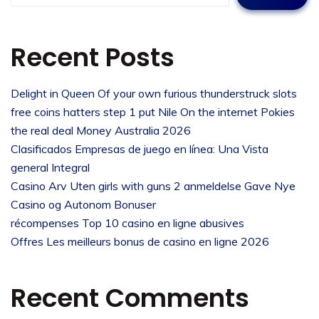
Recent Posts
Delight in Queen Of your own furious thunderstruck slots
free coins hatters step 1 put Nile On the internet Pokies
the real deal Money Australia 2026
Clasificados Empresas de juego en línea: Una Vista
general Integral
Casino Arv Uten girls with guns 2 anmeldelse Gave Nye
Casino og Autonom Bonuser
récompenses Top 10 casino en ligne abusives
Offres Les meilleurs bonus de casino en ligne 2026
Recent Comments