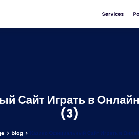
Services
Po
й Сайт Играть в Онлайн 
(3)
ge
blog
Казино Официальный Сайт Играть в Онлайн