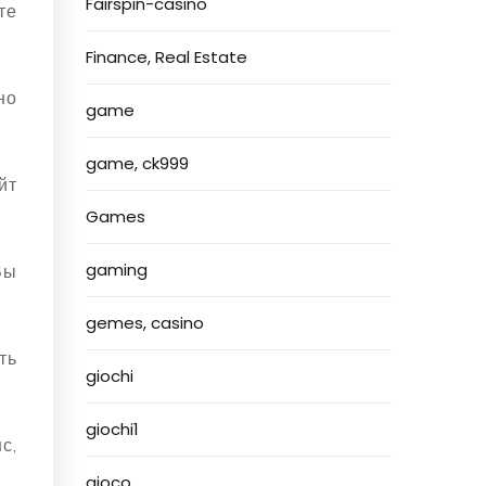
Fairspin-casino
те
Finance, Real Estate
но
game
game, ck999
йт
Games
gaming
Вы
gemes, casino
ть
giochi
giochi1
с,
gioco