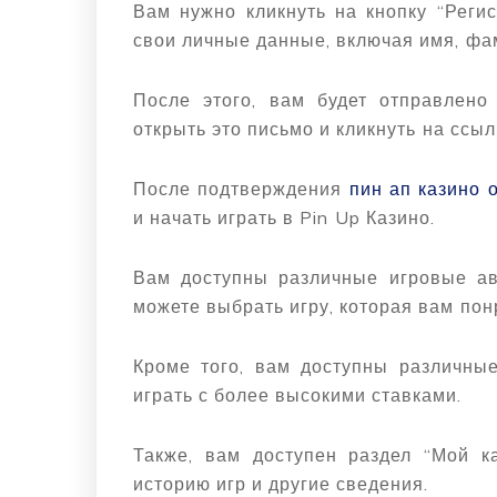
Вам нужно кликнуть на кнопку “Регис
свои личные данные, включая имя, фа
После этого, вам будет отправлено
открыть это письмо и кликнуть на ссыл
После подтверждения
пин ап казино 
и начать играть в Pin Up Казино.
Вам доступны различные игровые авт
можете выбрать игру, которая вам понр
Кроме того, вам доступны различны
играть с более высокими ставками.
Также, вам доступен раздел “Мой к
историю игр и другие сведения.