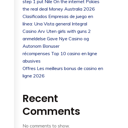
step 1 put Nile On the internet Pokies
the real deal Money Australia 2026
Clasificados Empresas de juego en
línea: Una Vista general Integral
Casino Arv Uten girls with guns 2
anmeldelse Gave Nye Casino og
Autonom Bonuser
récompenses Top 10 casino en ligne
abusives
Offres Les meilleurs bonus de casino en
ligne 2026
Recent
Comments
No comments to show.