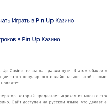
чать Играть в Pin Up Казино
роков в Pin Up Казино
 Up Casino, то вы на правом пути. В этом обзоре 
ции этого популярного онлайн-казино, чтобы помо
 нравятся.
ператор, который предлагает игрокам из многих стр
ино. Сайт доступен на русском языке, что делает е