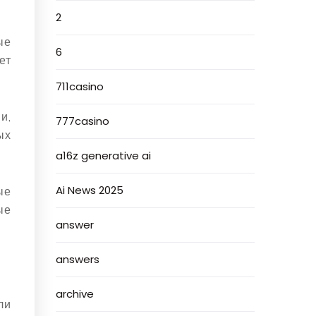
2
ые
6
ет
711casino
и,
777casino
ых
a16z generative ai
Ai News 2025
ые
ые
answer
answers
archive
ли