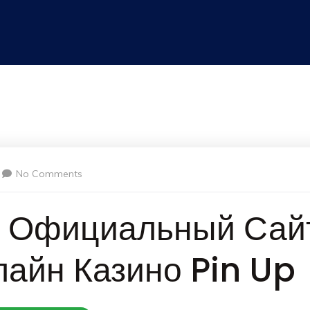
No Comments
о Официальный Сай
лайн Казино Pin Up