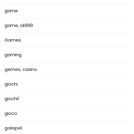
game
game, ck999
Games
gaming
gemes, casino
giochi
giochi1
gioco
gokspel