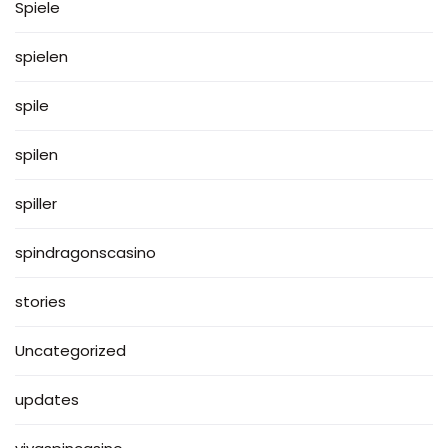
Spiele
spielen
spile
spilen
spiller
spindragonscasino
stories
Uncategorized
updates