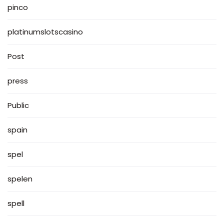
pinco
platinumslotscasino
Post
press
Public
spain
spel
spelen
spell