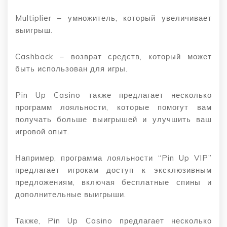
Multiplier – умножитель, который увеличивает
выигрыш.
Cashback – возврат средств, который может
быть использован для игры.
Pin Up Casino также предлагает несколько
программ лояльности, которые помогут вам
получать больше выигрышей и улучшить ваш
игровой опыт.
Например, программа лояльности “Pin Up VIP”
предлагает игрокам доступ к эксклюзивным
предложениям, включая бесплатные спины и
дополнительные выигрыши.
Также, Pin Up Casino предлагает несколько