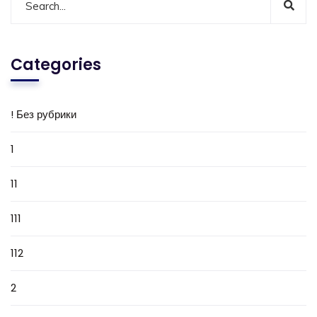
Categories
! Без рубрики
1
11
111
112
2