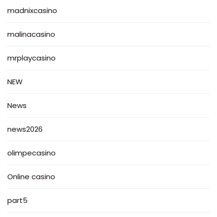
madnixcasino
malinacasino
mrplaycasino
NEW
News
news2026
olimpecasino
Online casino
part5