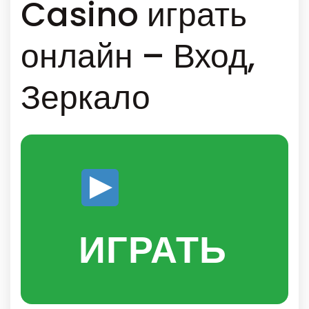
Casino играть
онлайн – Вход,
Зеркало
ИГРАТЬ