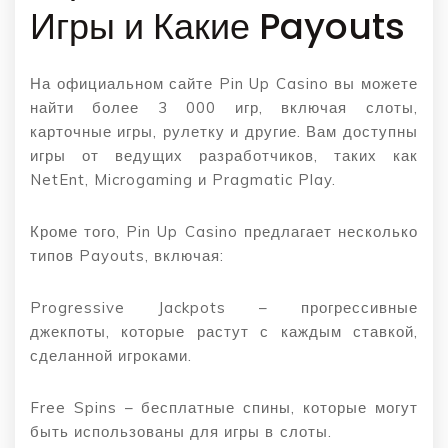
Игры и Какие Payouts
На официальном сайте Pin Up Casino вы можете
найти более 3 000 игр, включая слоты,
карточные игры, рулетку и другие. Вам доступны
игры от ведущих разработчиков, таких как
NetEnt, Microgaming и Pragmatic Play.
Кроме того, Pin Up Casino предлагает несколько
типов Payouts, включая:
Progressive Jackpots – прогрессивные
джекпоты, которые растут с каждым ставкой,
сделанной игроками.
Free Spins – бесплатные спины, которые могут
быть использованы для игры в слоты.