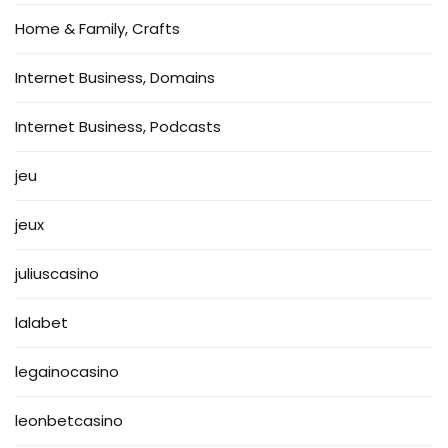
Home & Family, Crafts
Internet Business, Domains
Internet Business, Podcasts
jeu
jeux
juliuscasino
lalabet
legainocasino
leonbetcasino