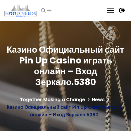
Казино Официальный сайт
Pin Up Casino играть
онлайн – Вход
Зеркало.5380
Together Making a Change
News
Казино Официальный сайт Pin Up Casino играть
онлайн – Вход Зеркало.5380