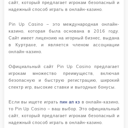
сайт, который предлагает игрокам безопасный и
надежный способ играть в онлайн-казино.
Pin Up Casino – это международная онлайн-
казино, которая была основана в 2016 году.
Сайт имеет лицензию на игорный бизнес, выдана
в Куртрахе, и является членом ассоциации
онлайн-казино.
Официальный сайт Pin Up Casino предлагает
игрокам множество преимуществ, включая
безопасную и быструю регистрацию, широкий
спектр игр, высокие ставки и выгодные бонусы.
Если вы ищете играть
пин ап кз
в онлайн-казино,
то Pin Up Casino – ваш выбор. Это официальный
сайт, который предлагает игрокам безопасный и
надежный способ играть в онлайн-казино.