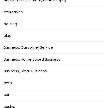
Arts & Entertainment, Photography
azurcasino
betting
blog
Business, Customer Service
Business, Home Based Business
Business, Small Business
bwin
car
casino