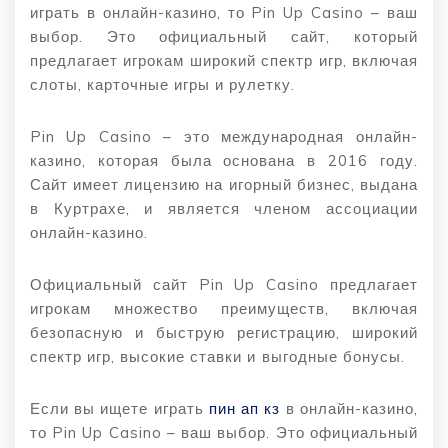
играть в онлайн-казино, то Pin Up Casino – ваш
выбор. Это официальный сайт, который
предлагает игрокам широкий спектр игр, включая
слоты, карточные игры и рулетку.
Pin Up Casino – это международная онлайн-
казино, которая была основана в 2016 году.
Сайт имеет лицензию на игорный бизнес, выдана
в Куртрахе, и является членом ассоциации
онлайн-казино.
Официальный сайт Pin Up Casino предлагает
игрокам множество преимуществ, включая
безопасную и быструю регистрацию, широкий
спектр игр, высокие ставки и выгодные бонусы.
Если вы ищете играть
пин ап кз
в онлайн-казино,
то Pin Up Casino – ваш выбор. Это официальный