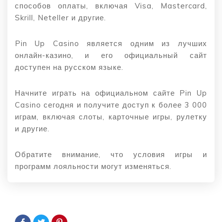
способов оплаты, включая Visa, Mastercard,
Skrill, Neteller и другие.
Pin Up Casino является одним из лучших
онлайн-казино, и его официальный сайт
доступен на русском языке.
Начните играть на официальном сайте Pin Up
Casino сегодня и получите доступ к более 3 000
играм, включая слоты, карточные игры, рулетку
и другие.
Обратите внимание, что условия игры и
программ лояльности могут изменяться.