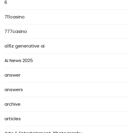
6
711casino
777casino
a16z generative ai
Ai News 2025
answer
answers
archive
articles