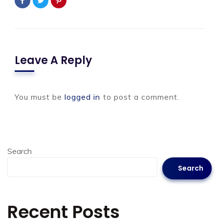
Leave A Reply
You must be
logged in
to post a comment.
Search
Search
Recent Posts