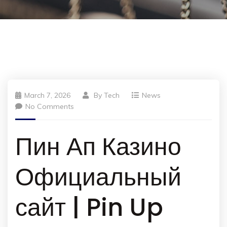
March 7, 2026
By
Tech
News
No Comments
Пин Ап Казино
Официальный
сайт | Pin Up