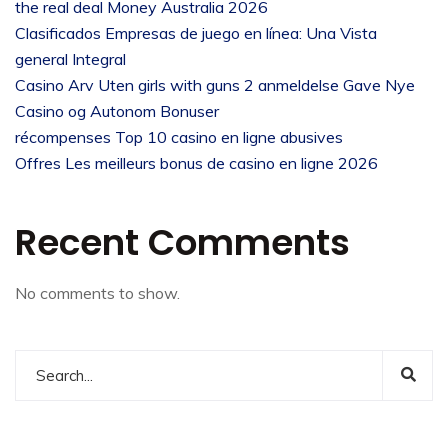
the real deal Money Australia 2026
Clasificados Empresas de juego en línea: Una Vista
general Integral
Casino Arv Uten girls with guns 2 anmeldelse Gave Nye
Casino og Autonom Bonuser
récompenses Top 10 casino en ligne abusives
Offres Les meilleurs bonus de casino en ligne 2026
Recent Comments
No comments to show.