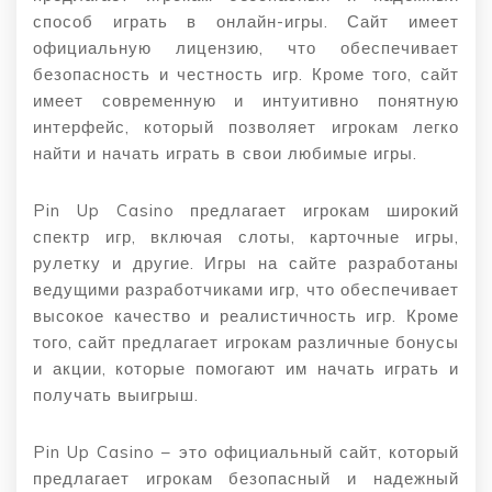
способ играть в онлайн-игры. Сайт имеет
официальную лицензию, что обеспечивает
безопасность и честность игр. Кроме того, сайт
имеет современную и интуитивно понятную
интерфейс, который позволяет игрокам легко
найти и начать играть в свои любимые игры.
Pin Up Casino предлагает игрокам широкий
спектр игр, включая слоты, карточные игры,
рулетку и другие. Игры на сайте разработаны
ведущими разработчиками игр, что обеспечивает
высокое качество и реалистичность игр. Кроме
того, сайт предлагает игрокам различные бонусы
и акции, которые помогают им начать играть и
получать выигрыш.
Pin Up Casino – это официальный сайт, который
предлагает игрокам безопасный и надежный