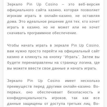
Зеркало Pin Up Casino – это веб-версия
официального сайта казино, которая позволяет
игрокам играть в онлайн-казино, не оставляя
дома. Это идеальное решение для тех, кто хочет
играть в казино, но не может или не хочет
скачивать программное обеспечение.
Чтобы начать играть в зеркале Pin Up Casino,
вам нужно просто перейти на официальный сайт
казино и кликнуть на кнопку “Играть”. Затем вы
будете перенаправлены на страницу логина, где
вы можете ввести свои данные и начать играть.
Зеркало Pin Up Casino имеет несколько
преимуществ перед другими онлайн-казино. Во-
первых, оно обеспечивает безопасность и
конфиденциальность игроков, так как все
данные защищены от доступа третьих лиц. Во-