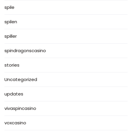
spile
spilen
spiller
spindragonscasino
stories
Uncategorized
updates
vivaspincasino
voxcasino