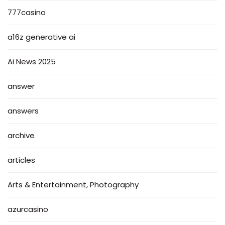
777casino
a16z generative ai
Ai News 2025
answer
answers
archive
articles
Arts & Entertainment, Photography
azurcasino