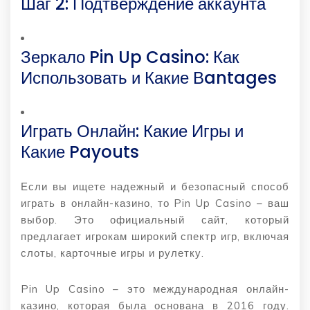
Шаг 2: Подтверждение аккаунта
Зеркало Pin Up Casino: Как
Использовать и Какие Вantages
Играть Онлайн: Какие Игры и
Какие Payouts
Если вы ищете надежный и безопасный способ
играть в онлайн-казино, то Pin Up Casino – ваш
выбор. Это официальный сайт, который
предлагает игрокам широкий спектр игр, включая
слоты, карточные игры и рулетку.
Pin Up Casino – это международная онлайн-
казино, которая была основана в 2016 году.