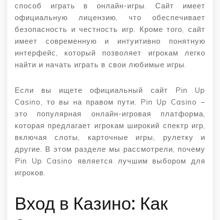
способ играть в онлайн-игры. Сайт имеет
официальную лицензию, что обеспечивает
безопасность и честность игр. Кроме того, сайт
имеет современную и интуитивно понятную
интерфейс, который позволяет игрокам легко
найти и начать играть в свои любимые игры.
Если вы ищете официальный сайт Pin Up
Casino, то вы на правом пути. Pin Up Casino –
это популярная онлайн-игровая платформа,
которая предлагает игрокам широкий спектр игр,
включая слоты, карточные игры, рулетку и
другие. В этом разделе мы рассмотрели, почему
Pin Up Casino является лучшим выбором для
игроков.
Вход в Казино: Как