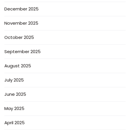
December 2025
November 2025
October 2025
September 2025
August 2025
July 2025
June 2025
May 2025
April 2025