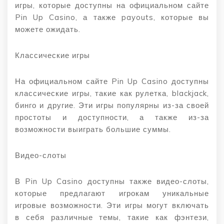
игры, которые доступны на официальном сайте
Pin Up Casino, а также payouts, которые вы
можете ожидать.
Классические игры
На официальном сайте Pin Up Casino доступны
классические игры, такие как рулетка, blackjack,
бинго и другие. Эти игры популярны из-за своей
простоты и доступности, а также из-за
возможности выиграть большие суммы.
Видео-слоты
В Pin Up Casino доступны также видео-слоты,
которые предлагают игрокам уникальные
игровые возможности. Эти игры могут включать
в себя различные темы, такие как фэнтези,