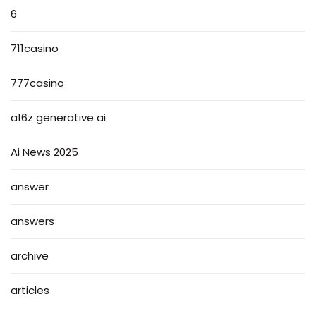
6
711casino
777casino
a16z generative ai
Ai News 2025
answer
answers
archive
articles