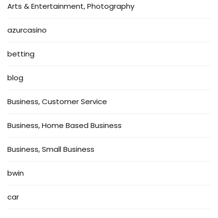
Arts & Entertainment, Photography
azurcasino
betting
blog
Business, Customer Service
Business, Home Based Business
Business, Small Business
bwin
car