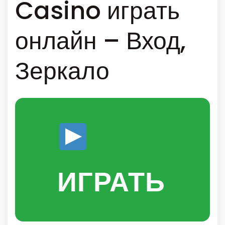
Casino играть
онлайн – Вход,
Зеркало
ИГРАТЬ