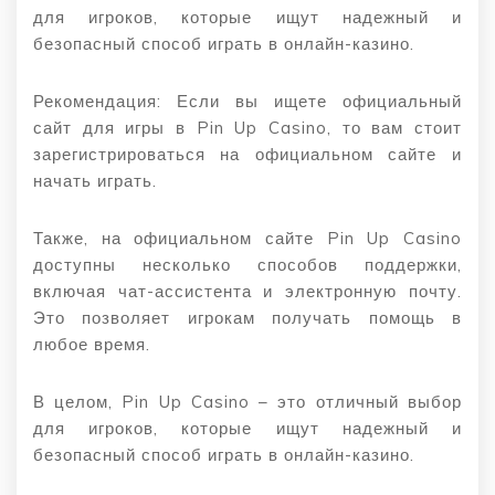
для игроков, которые ищут надежный и
безопасный способ играть в онлайн-казино.
Рекомендация: Если вы ищете официальный
сайт для игры в Pin Up Casino, то вам стоит
зарегистрироваться на официальном сайте и
начать играть.
Также, на официальном сайте Pin Up Casino
доступны несколько способов поддержки,
включая чат-ассистента и электронную почту.
Это позволяет игрокам получать помощь в
любое время.
В целом, Pin Up Casino – это отличный выбор
для игроков, которые ищут надежный и
безопасный способ играть в онлайн-казино.