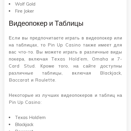
Wolf Gold
Fire Joker
Видеопокер и Таблицы
Если вы предпочитаете играть в видеопокер или
на таблицах, то Pin Up Casino также имеет для
вас что-то. Вы можете играть в различные виды
покера, включая Texas Hold’em, Omaha и 7-
Card Stud. Кроме того, на сайте доступны
различные таблицы, включая Blackjack,
Baccarat и Roulette.
Некоторые из лучших видеопокеров и таблиц на
Pin Up Casino:
Texas Hold’em
Blackjack