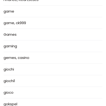
game
game, ck999
Games
gaming
gemes, casino
giochi
giochi1
gioco
gokspel