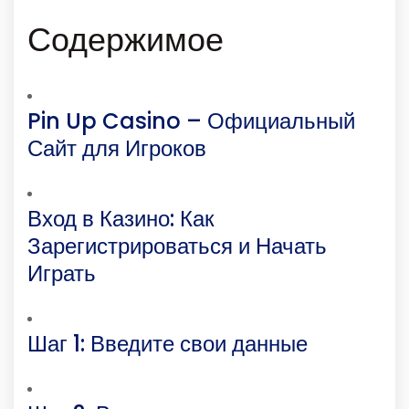
Содержимое
Pin Up Casino – Официальный
Сайт для Игроков
Вход в Казино: Как
Зарегистрироваться и Начать
Играть
Шаг 1: Введите свои данные