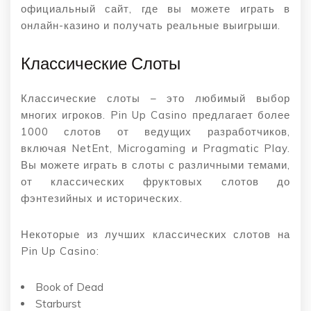
официальный сайт, где вы можете играть в
онлайн-казино и получать реальные выигрыши.
Классические Слоты
Классические слоты – это любимый выбор
многих игроков. Pin Up Casino предлагает более
1000 слотов от ведущих разработчиков,
включая NetEnt, Microgaming и Pragmatic Play.
Вы можете играть в слоты с различными темами,
от классических фруктовых слотов до
фэнтезийных и исторических.
Некоторые из лучших классических слотов на
Pin Up Casino:
Book of Dead
Starburst