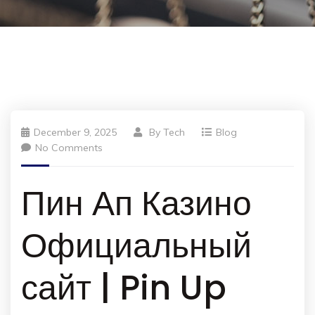
December 9, 2025
By
Tech
Blog
No Comments
Пин Ап Казино
Официальный
сайт | Pin Up