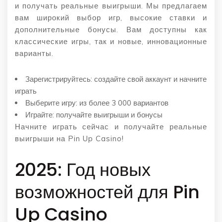
и получать реальные выигрыши. Мы предлагаем
вам широкий выбор игр, высокие ставки и
дополнительные бонусы. Вам доступны как
классические игры, так и новые, инновационные
варианты.
Зарегистрируйтесь: создайте свой аккаунт и начните
играть
Выберите игру: из более 3 000 вариантов
Играйте: получайте выигрыши и бонусы
Начните играть сейчас и получайте реальные
выигрыши на Pin Up Casino!
2025: Год новых
возможностей для Pin
Up Casino