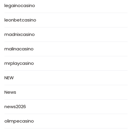
legainocasino
leonbetcasino
madnixcasino
malinacasino
mrplaycasino
NEW
News
news2026
olimpecasino