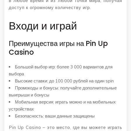
в любое время и из любой точки мира, получая
доступ к огромному количеству игр.
Входи и играй
Преимущества игры на Pin Up
Casino
Большой выбор игр: более 3 000 вариантов для
выбора
Высокие ставки: до 100 000 рублей на один spin
Промокоды и бонусы: получайте дополнительные
выигрыши и бонусы
Мобильная версия: играть можно и на мобильных
устройствах
Безопасность: ваши данные защищены
Pin Up Casino – это место, где вы можете играть