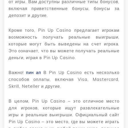
от игры. Вам доступны различные типы бонусов,
включая приветственные бонусы, бонусы за
депозит и другие.
Кроме того, Pin Up Casino предлагает игрокам
возможность получать реальные выигрыши,
которые могут быть выведены на счет игрока.
Это означает, что вы можете получать реальные
деньги, играя в Pin Up Casino.
Важно!
пин ап
В Pin Up Casino есть несколько
способов оплаты, включая Visa, Mastercard,
Skrill, Neteller и другие.
В целом, Pin Up Casino – это отличное место
для игроков, которые ищут развлекательные
игры и реальные выигрыши. Официальный сайт
Pin Up Casino – это место, где вы можете играть