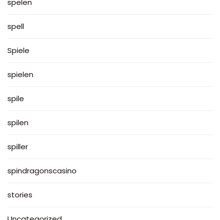
spelen
spell
Spiele
spielen
spile
spilen
spiller
spindragonscasino
stories
Uncategorized