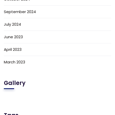
September 2024
July 2024
June 2023
April 2023
March 2023
Gallery