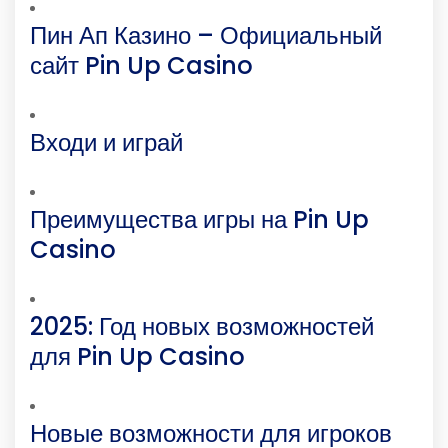
Пин Ап Казино – Официальный
сайт Pin Up Casino
Входи и играй
Преимущества игры на Pin Up
Casino
2025: Год новых возможностей
для Pin Up Casino
Новые возможности для игроков