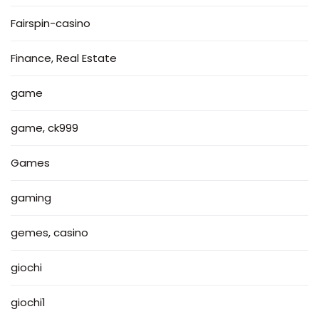
Fairspin-casino
Finance, Real Estate
game
game, ck999
Games
gaming
gemes, casino
giochi
giochi1