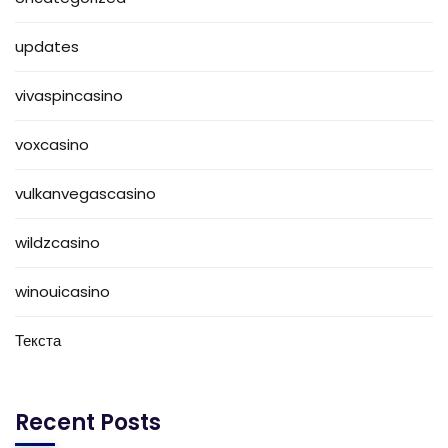
updates
vivaspincasino
voxcasino
vulkanvegascasino
wildzcasino
winouicasino
Текста
Recent Posts