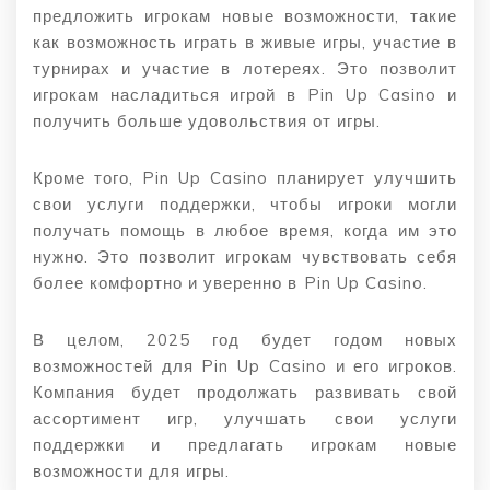
предложить игрокам новые возможности, такие
как возможность играть в живые игры, участие в
турнирах и участие в лотереях. Это позволит
игрокам насладиться игрой в Pin Up Casino и
получить больше удовольствия от игры.
Кроме того, Pin Up Casino планирует улучшить
свои услуги поддержки, чтобы игроки могли
получать помощь в любое время, когда им это
нужно. Это позволит игрокам чувствовать себя
более комфортно и уверенно в Pin Up Casino.
В целом, 2025 год будет годом новых
возможностей для Pin Up Casino и его игроков.
Компания будет продолжать развивать свой
ассортимент игр, улучшать свои услуги
поддержки и предлагать игрокам новые
возможности для игры.