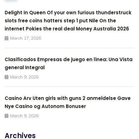
Delight in Queen Of your own furious thunderstruck
slots free coins hatters step 1 put Nile On the
internet Pokies the real deal Money Australia 2026
March 17, 2026
Clasificados Empresas de juego en línea: Una Vista
general Integral
March 9, 2026
Casino Arv Uten girls with guns 2 anmeldelse Gave
Nye Casino og Autonom Bonuser
March 9, 2026
Archives