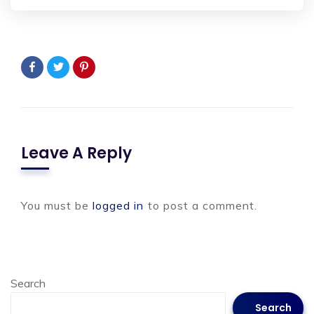
Leave A Reply
You must be
logged in
to post a comment.
Search
Search