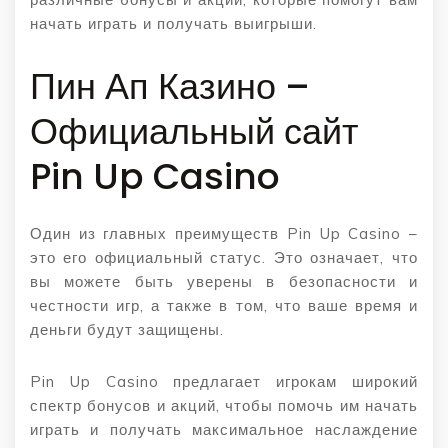
начать играть и получать выигрыши.
Пин Ап Казино –
Официальный сайт
Pin Up Casino
Один из главных преимуществ Pin Up Casino –
это его официальный статус. Это означает, что
вы можете быть уверены в безопасности и
честности игр, а также в том, что ваше время и
деньги будут защищены.
Pin Up Casino предлагает игрокам широкий
спектр бонусов и акций, чтобы помочь им начать
играть и получать максимальное наслаждение