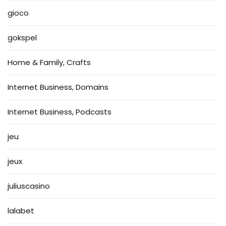
gioco
gokspel
Home & Family, Crafts
Internet Business, Domains
Internet Business, Podcasts
jeu
jeux
juliuscasino
lalabet