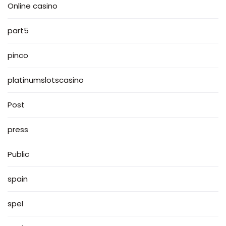
Online casino
part5
pinco
platinumslotscasino
Post
press
Public
spain
spel