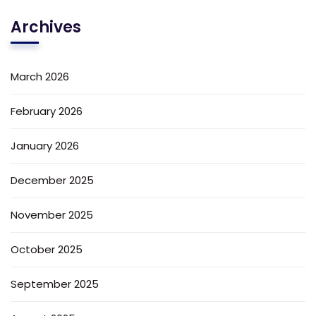
Archives
March 2026
February 2026
January 2026
December 2025
November 2025
October 2025
September 2025