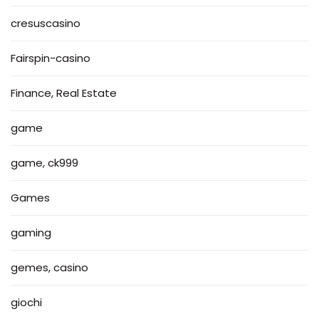
cresuscasino
Fairspin-casino
Finance, Real Estate
game
game, ck999
Games
gaming
gemes, casino
giochi