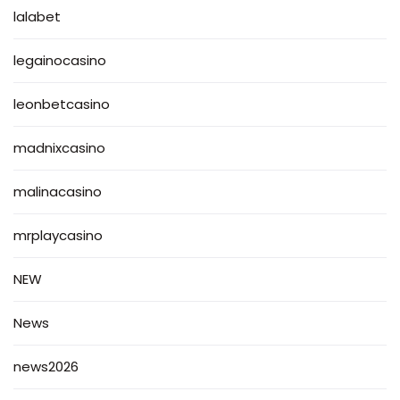
lalabet
legainocasino
leonbetcasino
madnixcasino
malinacasino
mrplaycasino
NEW
News
news2026