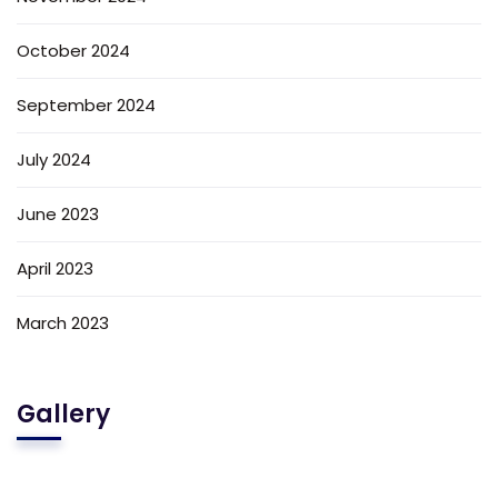
October 2024
September 2024
July 2024
June 2023
April 2023
March 2023
Gallery