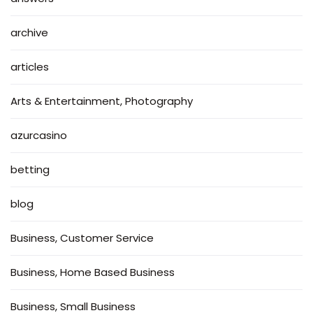
archive
articles
Arts & Entertainment, Photography
azurcasino
betting
blog
Business, Customer Service
Business, Home Based Business
Business, Small Business