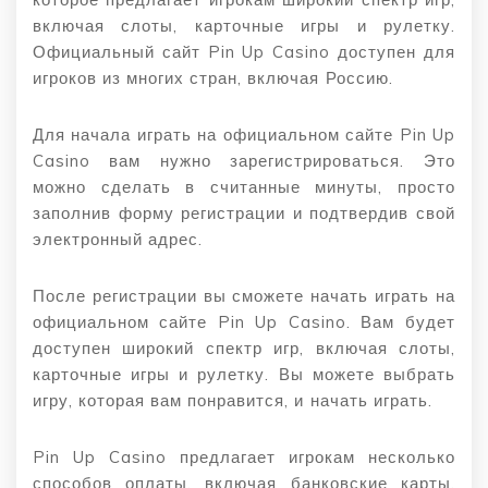
включая слоты, карточные игры и рулетку.
Официальный сайт Pin Up Casino доступен для
игроков из многих стран, включая Россию.
Для начала играть на официальном сайте Pin Up
Casino вам нужно зарегистрироваться. Это
можно сделать в считанные минуты, просто
заполнив форму регистрации и подтвердив свой
электронный адрес.
После регистрации вы сможете начать играть на
официальном сайте Pin Up Casino. Вам будет
доступен широкий спектр игр, включая слоты,
карточные игры и рулетку. Вы можете выбрать
игру, которая вам понравится, и начать играть.
Pin Up Casino предлагает игрокам несколько
способов оплаты, включая банковские карты,