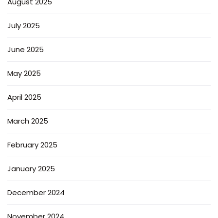
August 2025
July 2025
June 2025
May 2025
April 2025
March 2025
February 2025
January 2025
December 2024
November 2024