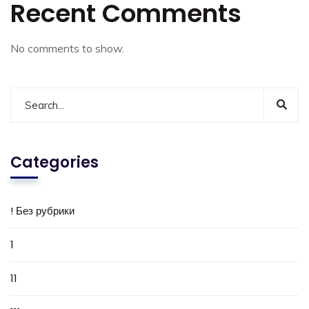
Recent Comments
No comments to show.
Categories
! Без рубрики
1
11