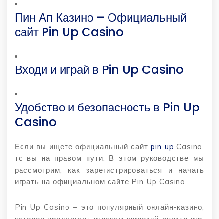
Пин Ап Казино – Официальный
сайт Pin Up Casino
Входи и играй в Pin Up Casino
Удобство и безопасность в Pin Up
Casino
Если вы ищете официальный сайт
pin up
Casino,
то вы на правом пути. В этом руководстве мы
рассмотрим, как зарегистрироваться и начать
играть на официальном сайте Pin Up Casino.
Pin Up Casino – это популярный онлайн-казино,
которое предлагает игрокам широкий спектр игр,