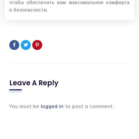
чтобы обеспечить вам максимальное комфорта
и безопасности.
Leave A Reply
You must be
logged in
to post a comment.