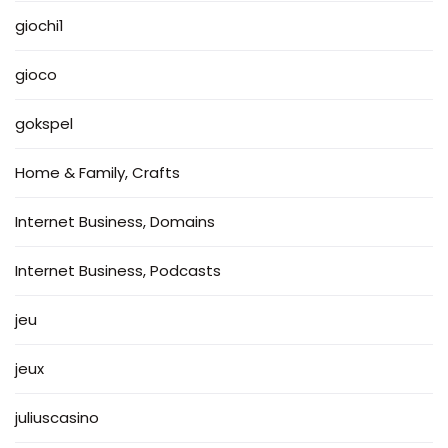
giochi1
gioco
gokspel
Home & Family, Crafts
Internet Business, Domains
Internet Business, Podcasts
jeu
jeux
juliuscasino