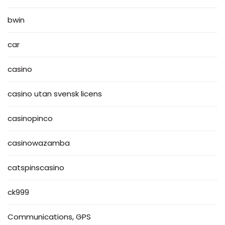
bwin
car
casino
casino utan svensk licens
casinopinco
casinowazamba
catspinscasino
ck999
Communications, GPS