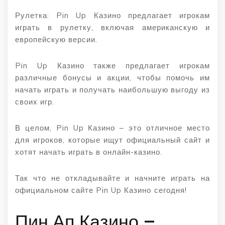
Рулетка: Pin Up Казино предлагает игрокам
играть в рулетку, включая американскую и
европейскую версии.
Pin Up Казино также предлагает игрокам
различные бонусы и акции, чтобы помочь им
начать играть и получать наибольшую выгоду из
своих игр.
В целом, Pin Up Казино – это отличное место
для игроков, которые ищут официальный сайт и
хотят начать играть в онлайн-казино.
Так что не откладывайте и начните играть на
официальном сайте Pin Up Казино сегодня!
Пин Ап Казино –