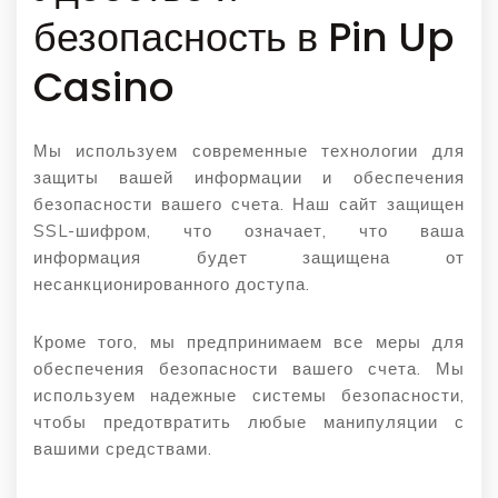
безопасность в Pin Up
Casino
Мы используем современные технологии для
защиты вашей информации и обеспечения
безопасности вашего счета. Наш сайт защищен
SSL-шифром, что означает, что ваша
информация будет защищена от
несанкционированного доступа.
Кроме того, мы предпринимаем все меры для
обеспечения безопасности вашего счета. Мы
используем надежные системы безопасности,
чтобы предотвратить любые манипуляции с
вашими средствами.