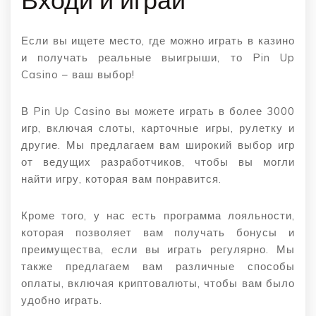
Входи и играй
Если вы ищете место, где можно играть в казино
и получать реальные выигрыши, то Pin Up
Casino – ваш выбор!
В Pin Up Casino вы можете играть в более 3000
игр, включая слоты, карточные игры, рулетку и
другие. Мы предлагаем вам широкий выбор игр
от ведущих разработчиков, чтобы вы могли
найти игру, которая вам понравится.
Кроме того, у нас есть программа лояльности,
которая позволяет вам получать бонусы и
преимущества, если вы играть регулярно. Мы
также предлагаем вам различные способы
оплаты, включая криптовалюты, чтобы вам было
удобно играть.