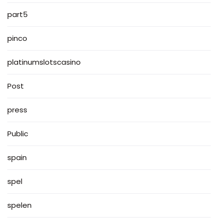
part5
pinco
platinumslotscasino
Post
press
Public
spain
spel
spelen