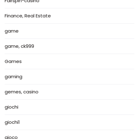
Fairspin-casino
Finance, Real Estate
game
game, ck999
Games
gaming
gemes, casino
giochi
giochi1
gioco