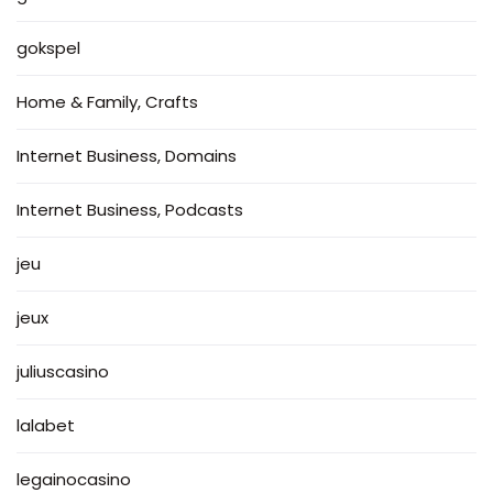
gokspel
Home & Family, Crafts
Internet Business, Domains
Internet Business, Podcasts
jeu
jeux
juliuscasino
lalabet
legainocasino