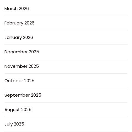
March 2026
February 2026
January 2026
December 2025
November 2025
October 2025
September 2025
August 2025
July 2025