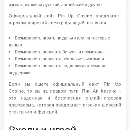
языках, включая русский, английский и другие.
Официальный сайт Pin Up Casino предлагает
игрокам широкий спектр функций, включая:
Возможность играть на деньги или на тестовые
деньги.
Возможность получать бонусы и промокоды.
Возможность получать реальные выигрыши.
Возможность получать поддержку от команды
поддержки.
Если вы ищете официальный сайт Pin Up
Casino, то вы на правом пути. Пин Ап Казино –
это надежная и безопасная онлайн-игровая
платформа, которая предлагает игрокам широкий
спектр игр и функций.