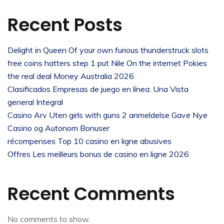
Recent Posts
Delight in Queen Of your own furious thunderstruck slots
free coins hatters step 1 put Nile On the internet Pokies
the real deal Money Australia 2026
Clasificados Empresas de juego en línea: Una Vista
general Integral
Casino Arv Uten girls with guns 2 anmeldelse Gave Nye
Casino og Autonom Bonuser
récompenses Top 10 casino en ligne abusives
Offres Les meilleurs bonus de casino en ligne 2026
Recent Comments
No comments to show.