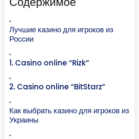
Содержимое
Лучшие казино для игроков из
России
1. Casino online “Rizk”
2. Casino online “BitStarz”
Как выбрать казино для игроков из
Украины