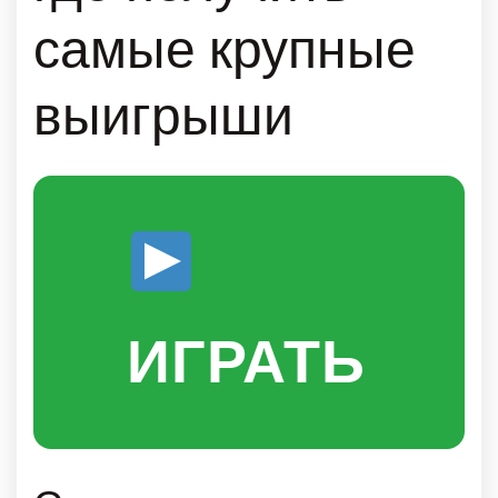
самые крупные
выигрыши
ИГРАТЬ