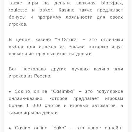
также игры на деньги, включая blackjack,
roulette и poker. Казино также предлагает
бонусы и программу лояльности для своих
игроков.
В целом, казино “BitStarz” – это отличный
выбор для игроков из России, которые ищут
новые и интересные игры на деньги.
Вот несколько других лучших казино для
игроков из России:
• Casino online “Casimba” – это популярное
онлайн-казино, которое предлагает игрокам
более 1 000 слотов и игровых автоматов, а
также игры на деньги.
• Casino online “Yako” – это новое онлайн-