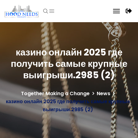
казино онлайн 2025 где
получить самые крупные
выигрыши.2985 (2)
Together Making a Change
News
казино онлайн 2025 где получить самые крупные
выигрыши.2985 (2)