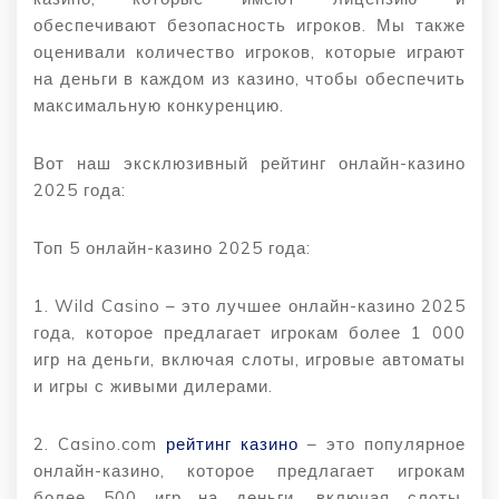
обеспечивают безопасность игроков. Мы также
оценивали количество игроков, которые играют
на деньги в каждом из казино, чтобы обеспечить
максимальную конкуренцию.
Вот наш эксклюзивный рейтинг онлайн-казино
2025 года:
Топ 5 онлайн-казино 2025 года:
1. Wild Casino – это лучшее онлайн-казино 2025
года, которое предлагает игрокам более 1 000
игр на деньги, включая слоты, игровые автоматы
и игры с живыми дилерами.
2. Casino.com
рейтинг казино
– это популярное
онлайн-казино, которое предлагает игрокам
более 500 игр на деньги, включая слоты,