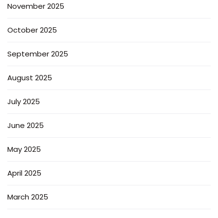
November 2025
October 2025
September 2025
August 2025
July 2025
June 2025
May 2025
April 2025
March 2025