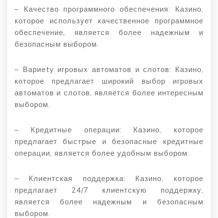
– Качество программного обеспечения: Казино,
которое использует качественное программное
обеспечение, является более надежным и
безопасным выбором.
– Вариety игровых автоматов и слотов: Казино,
которое предлагает широкий выбор игровых
автоматов и слотов, является более интересным
выбором.
– Кредитные операции: Казино, которое
предлагает быстрые и безопасные кредитные
операции, является более удобным выбором.
– Клиентская поддержка: Казино, которое
предлагает 24/7 клиентскую поддержку,
является более надежным и безопасным
выбором.