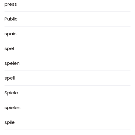
press
Public
spain
spel
spelen
spell
Spiele
spielen
spile