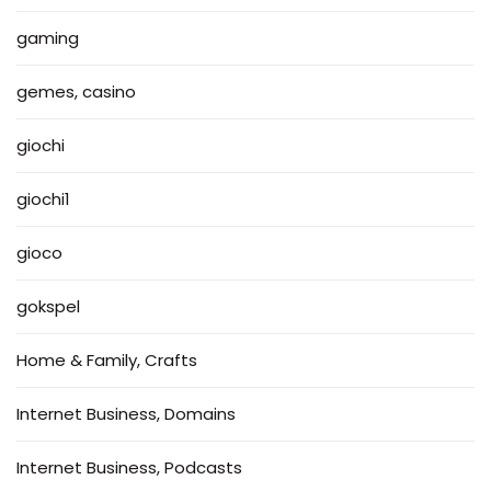
gaming
gemes, casino
giochi
giochi1
gioco
gokspel
Home & Family, Crafts
Internet Business, Domains
Internet Business, Podcasts