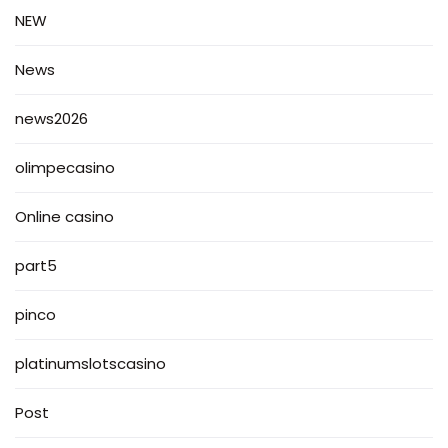
NEW
News
news2026
olimpecasino
Online casino
part5
pinco
platinumslotscasino
Post