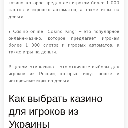
казино, которое предлагает игрокам более 1 000
слотов и игровых автоматов, а также игры на
деньги.
• Casino online “Casino King” – это популярное
онлайн-казино, которое предлагает игрокам
более 1 000 слотов и игровых автоматов, а
также игры на деньги.
В целом, эти казино – это отличные выборы для
игроков из России, которые ищут новые и
интересные игры на деньги.
Как выбрать казино
для игроков из
Украины