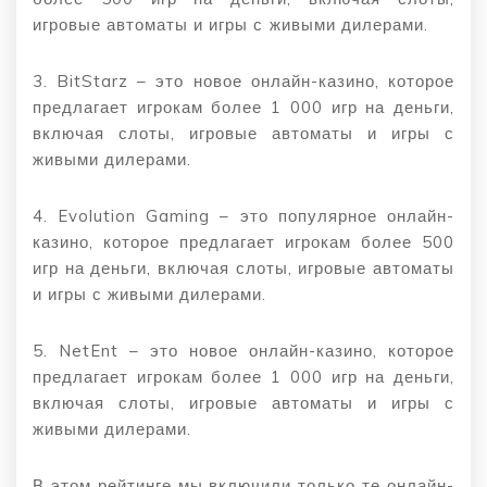
игровые автоматы и игры с живыми дилерами.
3. BitStarz – это новое онлайн-казино, которое
предлагает игрокам более 1 000 игр на деньги,
включая слоты, игровые автоматы и игры с
живыми дилерами.
4. Evolution Gaming – это популярное онлайн-
казино, которое предлагает игрокам более 500
игр на деньги, включая слоты, игровые автоматы
и игры с живыми дилерами.
5. NetEnt – это новое онлайн-казино, которое
предлагает игрокам более 1 000 игр на деньги,
включая слоты, игровые автоматы и игры с
живыми дилерами.
В этом рейтинге мы включили только те онлайн-