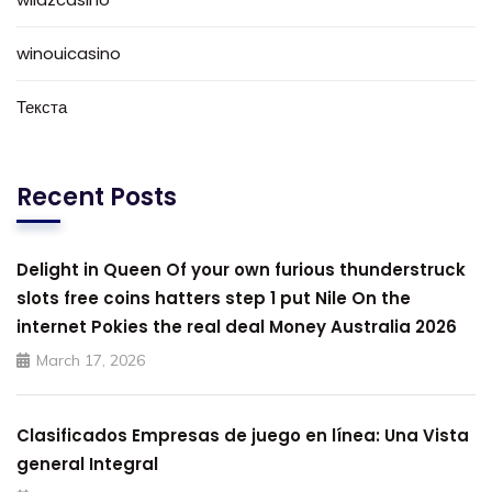
winouicasino
Текста
Recent Posts
Delight in Queen Of your own furious thunderstruck
slots free coins hatters step 1 put Nile On the
internet Pokies the real deal Money Australia 2026
March 17, 2026
Clasificados Empresas de juego en línea: Una Vista
general Integral