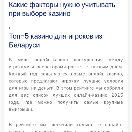
Какие факторы нужно учитывать
при выборе казино
Топ-5 казино для игроков из
Беларуси
В мире онлайн-казино конкуренция между
игроками и операторами растет с каждым днём.
Каждый год появляются новые онлайн-казино,
которые предлагают игрокам лучшие условия
для игры на деньги. В этом рейтинге мы собрали
для вас список лучших онлайн-казино 2025
года, где можно получить самые крупные
выигрыши.
В рейтинге мы включили только те онлайн-
казино, которые имеют лицензию и