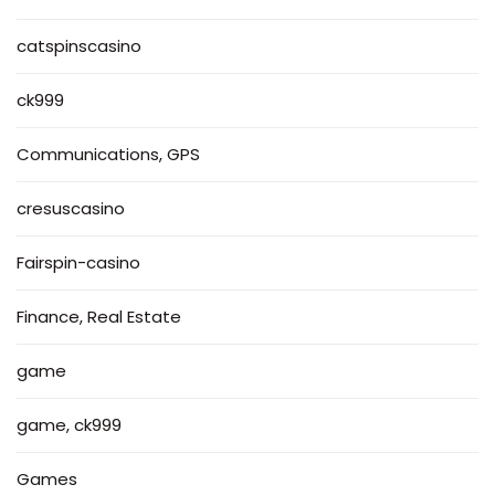
catspinscasino
ck999
Communications, GPS
cresuscasino
Fairspin-casino
Finance, Real Estate
game
game, ck999
Games