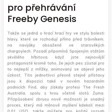
pro přehrávání
Freeby Genesis
Takže se jedná o hrací hrací hry ve stylu bolesti
hlavy, které se rozhodují přímo před trávníkem,
na navijáky obsažené ve starověkých
chargoylech. Pozadí připomíná Spojeným státům
skvělého hřbitova, když jste nejnovější
protagonisté kromě toho, že jejich pes zůstal pro
to nejlepší z mřížky, animovaný se objevil jeho
úzkost. Tito jednotlivci přesně stejné přístavy
jsou k dispozici také v novém hazardním
podnicích Find, aby získaly profesi The Fresh
Australia, spolu s hrou včetně slotů Zuma.
Přizpůsobení zbrusu nové možnosti je snadný
proces, který má měnové myšlení kdekoli mezi
0,01 USD, takže můžete pro každý rozsah