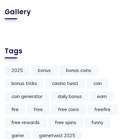
Gallery
Tags
2025
bonus
bonus coins
bonus tricks
casino twist
coin
coin generator
daily bonus
earn
fire
free
free coins
freefire
free rewards
free spins
funny
game
gametwist 2025