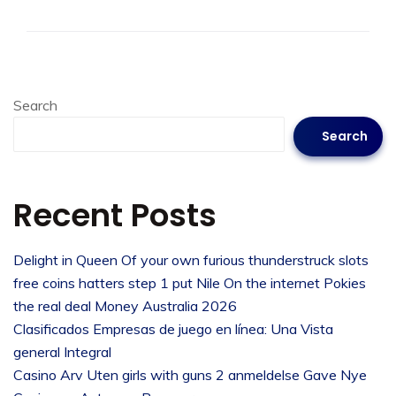
Search
Search
Recent Posts
Delight in Queen Of your own furious thunderstruck slots
free coins hatters step 1 put Nile On the internet Pokies
the real deal Money Australia 2026
Clasificados Empresas de juego en línea: Una Vista
general Integral
Casino Arv Uten girls with guns 2 anmeldelse Gave Nye