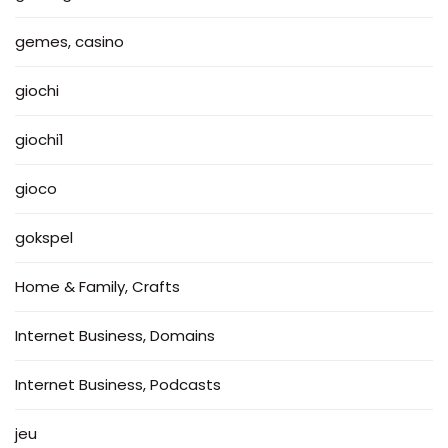
gemes, casino
giochi
giochi1
gioco
gokspel
Home & Family, Crafts
Internet Business, Domains
Internet Business, Podcasts
jeu