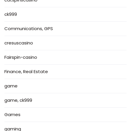
ck999
Communications, GPS
cresuscasino
Fairspin-casino
Finance, Real Estate
game
game, ck999
Games
gaming