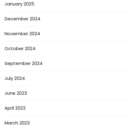
January 2025
December 2024
November 2024
October 2024
September 2024
July 2024
June 2023
April 2023
March 2023