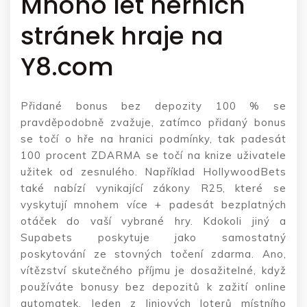
Mnoho let herních
stránek hraje na
Y8.com
Přidané bonus bez depozity 100 % se
pravděpodobně zvažuje, zatímco přidaný bonus
se točí o hře na hranici podmínky, tak padesát
100 procent ZDARMA se točí na knize uživatele
užitek od zesnulého. Například HollywoodBets
také nabízí vynikající zákony R25, které se
vyskytují mnohem více + padesát bezplatných
otáček do vaší vybrané hry. Kdokoli jiný a
Supabets poskytuje jako samostatný
poskytování ze stovných točení zdarma. Ano,
vítězství skutečného příjmu je dosažitelné, když
používáte bonusy bez depozitů k zažití online
automatek. Jeden z liniových loterů místního