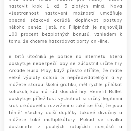
nastavit krok 1 až 5 zlatých mincí. Nová
všestrannost nastavení možností umožňuje
obecné sázkové odrůdě doplňovat postupy
někoho peněz. Jistě, na Filipínách je nejnovější
100 procent bezplatných bonusů, vzhledem k
tomu, že chceme hazardovat porty on -line.
8 bitů útočníků je pozice na internetu, která
poskytuje nebezpečí, aby se zúčastnil určité hry
Arcade Build Play, když přesto střílíte, že máte
velké výplaty dolarů. S nepředvídatelným a vy
můžete starou školní grafiku, měl rychle přilákat
kohokoli, kdo má rád klasické hry. Benefit Bullet
poskytuje příležitost vychutnat si určitý legitimní
krok arkádového rozvržení a také se říká, že jsou
téměř všechny další doplňky takové divočiny a
můžete také multiplikátory. Pokud se chvilku
dostanete z pouhých rotujících navijáků a