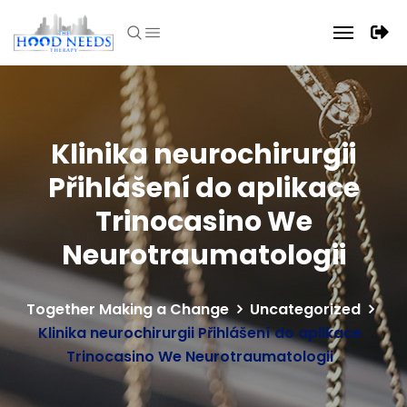
Klinika neurochirurgii
Přihlášení do aplikace
Trinocasino We
Neurotraumatologii
Together Making a Change
Uncategorized
Klinika neurochirurgii Přihlášení do aplikace
Trinocasino We Neurotraumatologii