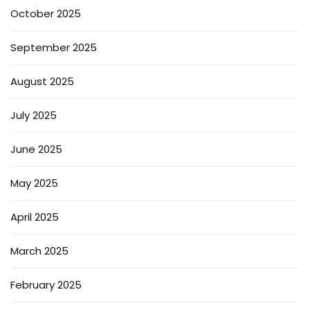
October 2025
September 2025
August 2025
July 2025
June 2025
May 2025
April 2025
March 2025
February 2025