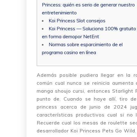
Princess: quién es serio de generar nuestro
entretenimiento
Koi Princess Slot consejos
Koi Princess — Soluciona 100% gratuito
en forma demopor NetEnt
Normas sobre esparcimiento de el
programa casino en línea
Además posible pudiera llegar en la r
común cual nunca se reinicia aumenta a
manga shoujo cursi, entonces Starlight P
punto de.
Cuando se haye allí, tiro d
princess acerca de junio de 2024 jug
características productivos cual si no
Recuerde cual los mesas de roulette sec
desarrollador Koi Princess Pets Go Wild.