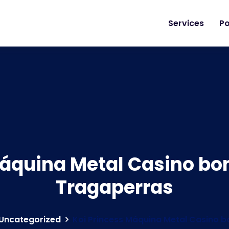
Services
Po
Máquina Metal Casino bon
Tragaperras
Uncategorized
Koi Princess Máquina Metal Casino b