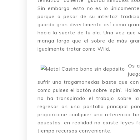
temática “caliente” guarda símbolos sob
Sin embargo, esto no es lo únicamente
porque a pesar de su interfaz tradicio
guarda gran divertimento así­ como gr
hacia la suerte de tu ala. Una vez que
manga larga que el sobre de más gra
igualmente tratar como Wild.
Os a
jueg
sufrir una tragamonedas baste que con 
como pulses el botón sobre ‘spin’. Hal
no ha transpirado el trabajo sobre l
regresar an una pantalla principal par
proporcione cualquier una referencia f
apuestas, en realidad no existe leyes f
tiempo recursos conveniente.