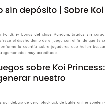
 sin depósito | Sobre Koi
(wild), iv bonus del clase Random, tiradas sin cargo
ofrece el diseño demo de el juego con el fin de que te s
 Conforme la cuantía sobre jugadores que hallan busca
a tragamonedas muy acreditado.
uegos sobre Koi Princess:
 generar nuestro
 por debajo de cero, blackjack de balde online spielen 