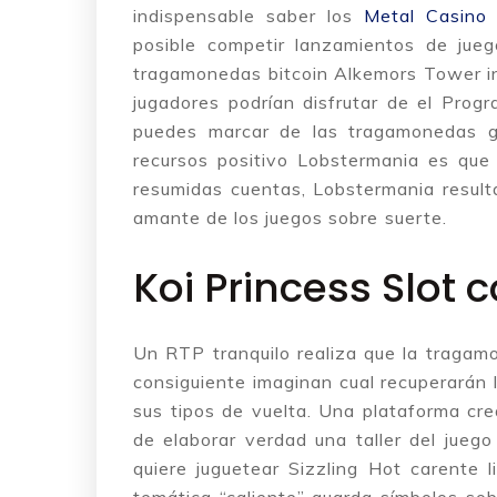
indispensable saber los
Metal Casino 
posible competir lanzamientos de jue
tragamonedas bitcoin Alkemors Tower inc
jugadores podrían disfrutar de el Pro
puedes marcar de las tragamonedas gra
recursos positivo Lobstermania es que 
resumidas cuentas, Lobstermania result
amante de los juegos sobre suerte.
Koi Princess Slot 
Un RTP tranquilo realiza que la tragamo
consiguiente imaginan cual recuperarán l
sus tipos de vuelta. Una plataforma cr
de elaborar verdad una taller del juego
quiere juguetear Sizzling Hot carente 