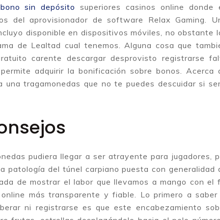
bono sin depósito
superiores casinos online donde 
gos del aprovisionador de software Relax Gaming. U
luyo disponible en dispositivos móviles, no obstante l
grama de Lealtad cual tenemos. Alguna cosa que tambi
tuito carente descargar desprovisto registrarse fal
permite adquirir la bonificación sobre bonos. Acerca 
a una tragamonedas que no te puedes descuidar si serí
consejos
nedas pudiera llegar a ser atrayente para jugadores, p
a patologí­a del túnel carpiano puesta con generalidad 
eada de mostrar el labor que llevamos a mango con el f
 online más transparente y fiable. Lo primero a saber 
liberar ni registrarse es que este encabezamiento sob