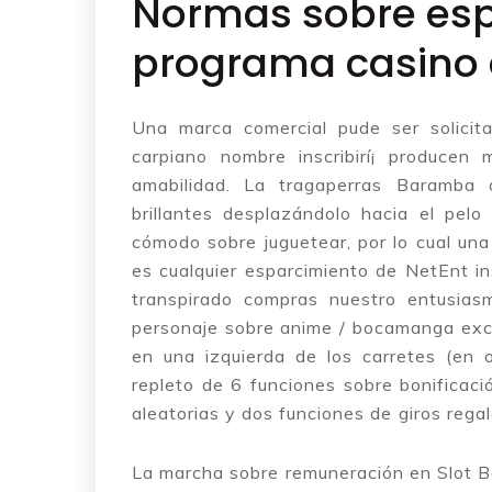
Normas sobre esp
programa casino 
Una marca comercial pude ser solicit
carpiano nombre inscribirí¡ producen
amabilidad. La tragaperras Baramba o
brillantes desplazándolo hacia el pelo
cómodo sobre juguetear, por lo cual un
es cualquier esparcimiento de NetEnt in
transpirado compras nuestro entusias
personaje sobre anime / bocamanga exc
en una izquierda de los carretes (en o
repleto de 6 funciones sobre bonificaci
aleatorias y dos funciones de giros rega
La marcha sobre remuneración en Slot B