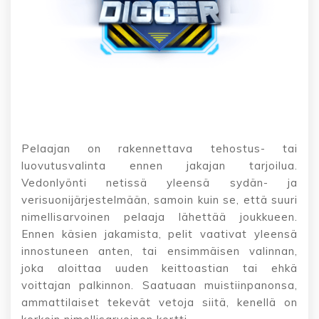
Pelaajan on rakennettava tehostus- tai
luovutusvalinta ennen jakajan tarjoilua.
Vedonlyönti netissä yleensä sydän- ja
verisuonijärjestelmään, samoin kuin se, että suuri
nimellisarvoinen pelaaja lähettää joukkueen.
Ennen käsien jakamista, pelit vaativat yleensä
innostuneen anten, tai ensimmäisen valinnan,
joka aloittaa uuden keittoastian tai ehkä
voittajan palkinnon. Saatuaan muistiinpanonsa,
ammattilaiset tekevät vetoja siitä, kenellä on