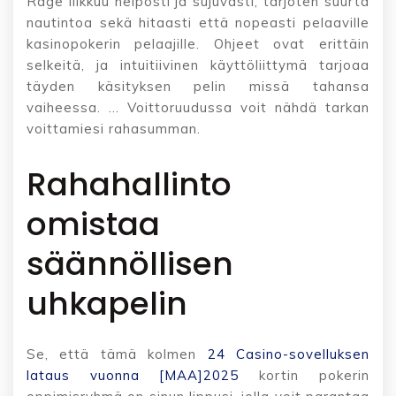
Rage liikkuu helposti ja sujuvasti, tarjoten suurta
nautintoa sekä hitaasti että nopeasti pelaaville
kasinopokerin pelaajille. Ohjeet ovat erittäin
selkeitä, ja intuitiivinen käyttöliittymä tarjoaa
täyden käsityksen pelin missä tahansa
vaiheessa. … Voittoruudussa voit nähdä tarkan
voittamiesi rahasumman.
Rahahallinto
omistaa
säännöllisen
uhkapelin
Se, että tämä kolmen
24 Casino-sovelluksen
lataus vuonna [MAA]2025
kortin pokerin