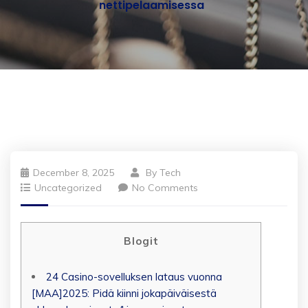
nettipelaamisessa
December 8, 2025
By
Tech
Uncategorized
No Comments
Blogit
24 Casino-sovelluksen lataus vuonna
[MAA]2025: Pidä kiinni jokapäiväisestä