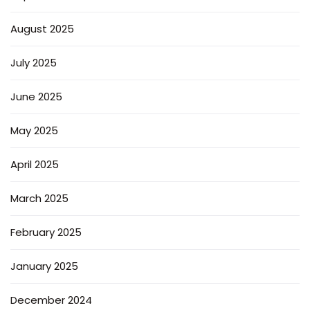
August 2025
July 2025
June 2025
May 2025
April 2025
March 2025
February 2025
January 2025
December 2024