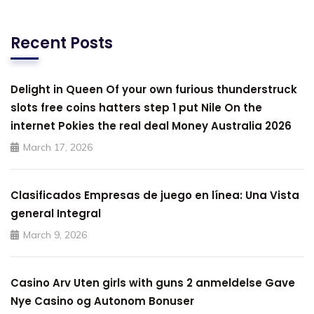
Recent Posts
Delight in Queen Of your own furious thunderstruck
slots free coins hatters step 1 put Nile On the
internet Pokies the real deal Money Australia 2026
March 17, 2026
Clasificados Empresas de juego en línea: Una Vista
general Integral
March 9, 2026
Casino Arv Uten girls with guns 2 anmeldelse Gave
Nye Casino og Autonom Bonuser