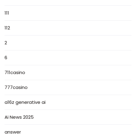
111
112
2
6
711casino
777casino
a16z generative ai
Ai News 2025
answer