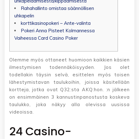
uhkapelaamisesta/kippaamisesta
Rahahallinto omistaa säännöllisen
uhkapelin
korttikasinopokeri – Ante-valinta
Pokeri Anna Pisteet Kolmannessa
Vaiheessa Card Casino Poker
Olemme myös ottaneet huomioon kaikkien käsien
ilmestymisen todennäköisyyden. Jos olet
todellakin täysin selvä, esittelen myös toisen
lähestymistavan taulukoihin, joissa käsitellään
kortteja, jotka ovat Q32:sta AKQ:hon.
:n jälkeen
on ensimmäinen 3 kannustinpanostusta koskeva
taulukko, joka näkyy alla olevissa uusissa
videoissa.
24 Casino-