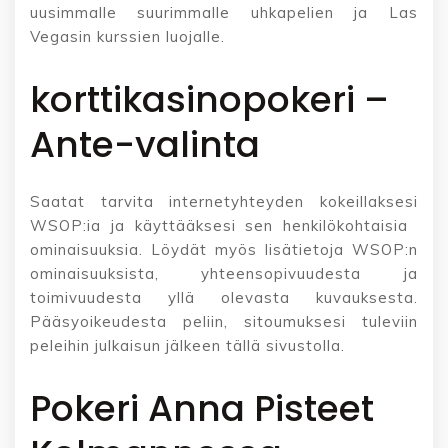
uusimmalle suurimmalle uhkapelien ja Las
Vegasin kurssien luojalle.
korttikasinopokeri –
Ante-valinta
Saatat tarvita internetyhteyden kokeillaksesi
WSOP:ia ja käyttääksesi sen henkilökohtaisia ​​
ominaisuuksia. Löydät myös lisätietoja WSOP:n
ominaisuuksista, yhteensopivuudesta ja
toimivuudesta yllä olevasta kuvauksesta.
Pääsyoikeudesta peliin, sitoumuksesi tuleviin
peleihin julkaisun jälkeen tällä sivustolla.
Pokeri Anna Pisteet