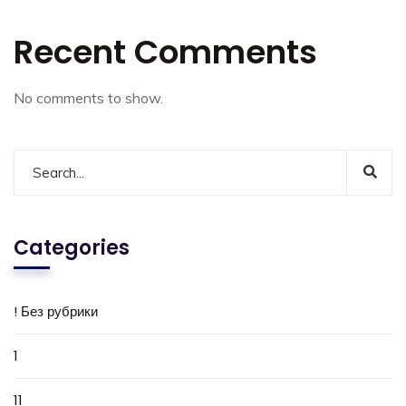
Recent Comments
No comments to show.
Categories
! Без рубрики
1
11