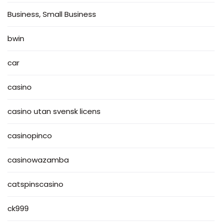
Business, Small Business
bwin
car
casino
casino utan svensk licens
casinopinco
casinowazamba
catspinscasino
ck999