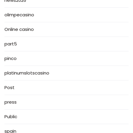
news2026
olimpecasino
Online casino
part5
pinco
platinumslotscasino
Post
press
Public
spain