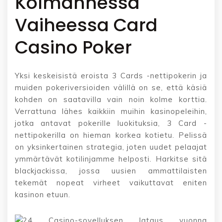
Kolmannessa
Vaiheessa Card
Casino Poker
Yksi keskeisistä eroista 3 Cards -nettipokerin ja
muiden pokeriversioiden välillä on se, että käsiä
kohden on saatavilla vain noin kolme korttia.
Verrattuna lähes kaikkiin muihin kasinopeleihin,
jotka antavat pokerille luokituksia, 3 Card -
nettipokerilla on hieman korkea kotietu. Pelissä
on yksinkertainen strategia, joten uudet pelaajat
ymmärtävät kotilinjamme helposti. Harkitse sitä
blackjackissa, jossa uusien ammattilaisten
tekemät nopeat virheet vaikuttavat eniten
kasinon etuun.