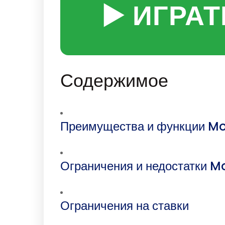
▶️ ИГРА
Содержимое
Преимущества и функции M
Ограничения и недостатки M
Ограничения на ставки