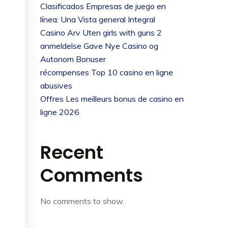
Clasificados Empresas de juego en
línea: Una Vista general Integral
Casino Arv Uten girls with guns 2
anmeldelse Gave Nye Casino og
Autonom Bonuser
récompenses Top 10 casino en ligne
abusives
Offres Les meilleurs bonus de casino en
ligne 2026
Recent
Comments
No comments to show.