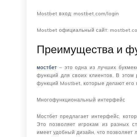
Mostbet вход: mostbet.com/login
Mostbet официальный сайт: mostbet.c
Преимущества и ф
мостбет
– это одна из лучших букмек
функций для своих клиентов. В этом
функций Mostbet, которые делают его
Многофункциональный интерфейс
Мостбет предлагает интерфейс, котор
Это позволяет игрокам из разных с
имеет удобный дизайн, что позволяет 