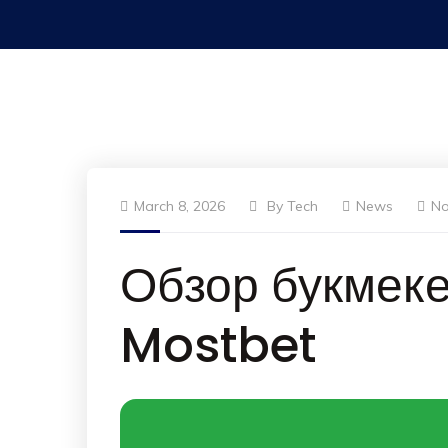
March 8, 2026
By
Tech
News
N
Обзор букмек
Mostbet