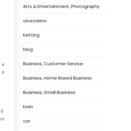
Arts & Entertainment, Photography
azurcasino
betting
blog
Business, Customer Service
 и
 и
Business, Home Based Business
Business, Small Business
bwin
й.
же
car