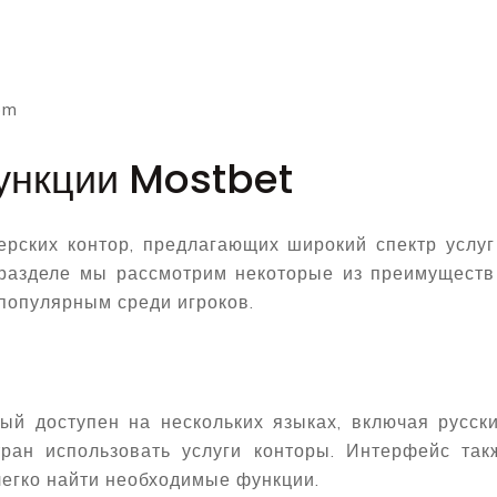
om
ункции Mostbet
ерских контор, предлагающих широкий спектр услуг
 разделе мы рассмотрим некоторые из преимуществ
 популярным среди игроков.
ый доступен на нескольких языках, включая русски
тран использовать услуги конторы. Интерфейс так
легко найти необходимые функции.