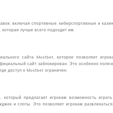
авок, включая спортивные, киберспортивные и казин
, которая лучше всего подходит им.
иального сайта Mostbet, которое позволяет игрок
официальный сайт заблокирован. Это особенно полез
 где доступ к Mostbet ограничен.
t, который предлагает игрокам возможность играть
кджек и слоты. Это позволяет игрокам развлекаться