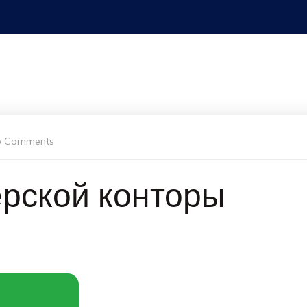
o Comments
ерской конторы