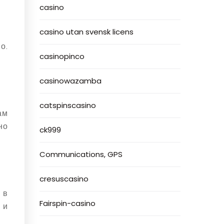
casino
casino utan svensk licens
о.
casinopinco
casinowazamba
catspinscasino
ам
но
ck999
Communications, GPS
cresuscasino
 в
Fairspin-casino
 и