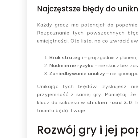
Najczęstsze błędy do unikn
Każdy gracz ma potencjał do popełnien
Rozpoznanie tych powszechnych błęd
umiejętności. Oto lista, na co zwrócić
Brak strategii
– graj zgodnie z planem,
Nadmierne ryzyko
– nie skacz bez za
Zaniedbywanie analizy
– nie ignoruj 
Unikając tych błędów, zyskujesz ni
przyjemność z samej gry. Pamiętaj, że
klucz do sukcesu w
chicken road 2.0
. 
triumfu będą Twoje.
Rozwój gry i jej 