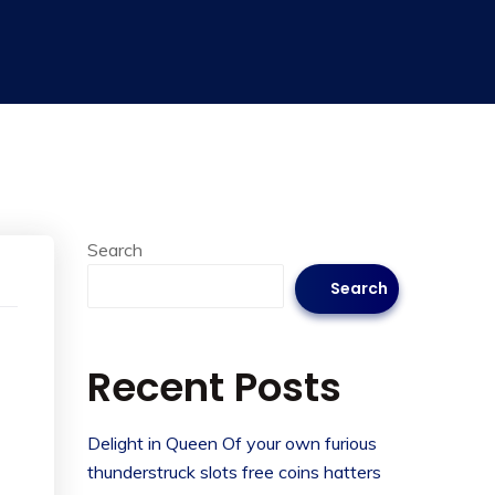
Search
Search
Recent Posts
Delight in Queen Of your own furious
thunderstruck slots free coins hatters