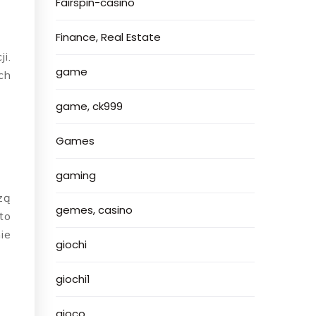
Fairspin-casino
Finance, Real Estate
i.
game
ch
game, ck999
Games
gaming
zą
gemes, casino
to
ie
giochi
giochi1
gioco