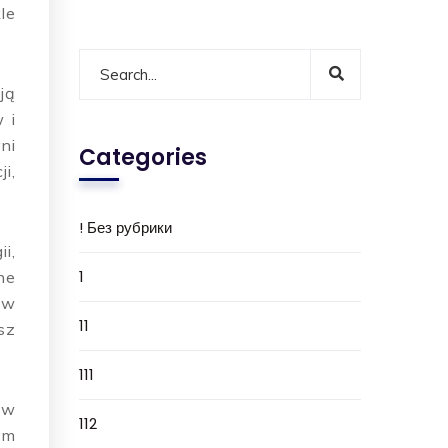
le
ją
 i
ni
Categories
i,
! Без рубрики
i,
1
ne
 w
11
sz
111
 w
112
ym