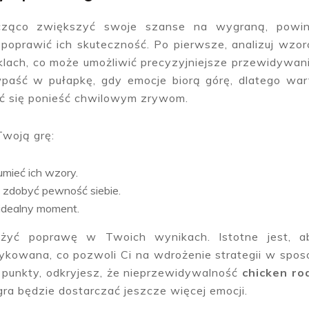
cząco zwiększyć swoje szanse na wygraną, powin
poprawić ich skuteczność. Po pierwsze, analizuj wzor
yklach, co może umożliwić precyzyjniejsze przewidywani
 wpaść w pułapkę, gdy emocje biorą górę, dlatego war
ać się ponieść chwilowym zrywom.
Twoją grę:
zumieć ich wzory.
y zdobyć pewność siebie.
 idealny moment.
żyć poprawę w Twoich wynikach. Istotne jest, a
ykowana, co pozwoli Ci na wdrożenie strategii w spos
e punkty, odkryjesz, że nieprzewidywalność
chicken ro
gra będzie dostarczać jeszcze więcej emocji.