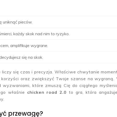
ię uniknąć pieców.
mierci, każdy skok nad nim to ryzyko.
em, amplifikuje wygrane.
ecydujesz się na skok.
e liczy się czas i precyzja. Właściwe chwytanie moment
 korzyści oraz zwiększyć Twoje szanse na wygraną.
d wyzwaniami, które zmuszą Cię do ciągłego myślenia
tego właśnie
chicken road 2.0
to gra, która angażuje
ny.
być przewagę?