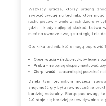
Wszyscy gracze, którzy pragną zna
zwrócić uwagę na techniki, które mogą 
ruchu pieców – wiele z nich działa w c
gdzie i kiedy najlepiej skakać. Łatwo
mieć na uwadze swoją strategię i nie d
Oto kilka technik, które mogą poprawić 
Obserwacja
– śledź piecyki, by lepiej zro
Próba
– nie bój się eksperymentować, ab
Cierpliwość
– czasami lepiej poczekać na
Dzięki tym technikom możesz zauwa
znajomość gry była równocześnie prakt
bardziej naturalny. Biorąc pod uwagę t
2.0
staje się bardziej przewidywalna, a 