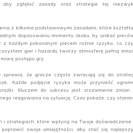
, aby zgłębić zasady oraz strategie tej niezwyk
nia z kilkoma podstawowymi zasadami, które kształtu
kładnym dopasowaniu momentu skoku, by unikać pieców
 z każdym pokonanym piecem rośnie ryzyko, co czy
cosystem gier i hazardu tworzy atmosferę pełną emocj
miarę postępu gry.
0
sprawia, że gracze często zwracają się do strategi
kok. Każde podjęcie ryzyka może przynieść ogrom
orażki. Kluczem do sukcesu jest zrozumienie zmian
nego reagowania na sytuację. Czas pokaże, czy stanie
h i strategiach, które wpłyną na Twoje doświadczenie
 poprawić swoje umiejętności, aby stać się najlepsz