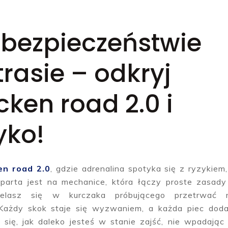
ebezpieczeństwie
trasie – odkryj
ken road 2.0 i
yko!
en road 2.0
, gdzie adrenalina spotyka się z ryzykiem,
parta jest na mechanice, która łączy proste zasady
ielasz się w kurczaka próbującego przetrwać 
 Każdy skok staje się wyzwaniem, a każda piec doda
się, jak daleko jesteś w stanie zajść, nie wpadając