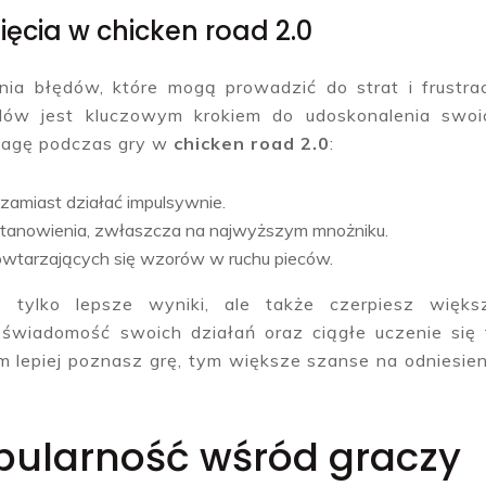
ięcia w chicken road 2.0
ia błędów, które mogą prowadzić do strat i frustracj
ów jest kluczowym krokiem do udoskonalenia swoi
 uwagę podczas gry w
chicken road 2.0
:
 zamiast działać impulsywnie.
stanowienia, zwłaszcza na najwyższym mnożniku.
powtarzających się wzorów w ruchu pieców.
e tylko lepsze wyniki, ale także czerpiesz więks
 świadomość swoich działań oraz ciągłe uczenie się 
Im lepiej poznasz grę, tym większe szanse na odniesien
popularność wśród graczy