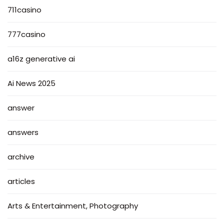
711casino
777casino
a16z generative ai
Ai News 2025
answer
answers
archive
articles
Arts & Entertainment, Photography