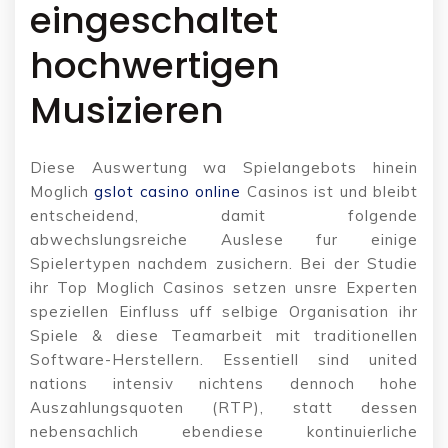
eingeschaltet
hochwertigen
Musizieren
Diese Auswertung wa Spielangebots hinein
Moglich
gslot casino online
Casinos ist und bleibt
entscheidend, damit folgende
abwechslungsreiche Auslese fur einige
Spielertypen nachdem zusichern. Bei der Studie
ihr Top Moglich Casinos setzen unsre Experten
speziellen Einfluss uff selbige Organisation ihr
Spiele & diese Teamarbeit mit traditionellen
Software-Herstellern. Essentiell sind united
nations intensiv nichtens dennoch hohe
Auszahlungsquoten (RTP), statt dessen
nebensachlich ebendiese kontinuierliche