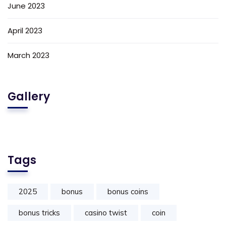
June 2023
April 2023
March 2023
Gallery
Tags
2025
bonus
bonus coins
bonus tricks
casino twist
coin