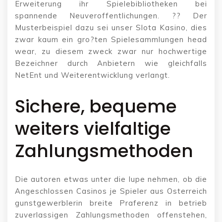
Erweiterung ihr Spielebibliotheken bei
spannende Neuveroffentlichungen. ?? Der
Musterbeispiel dazu sei unser Slota Kasino, dies
zwar kaum ein gro?ten Spielesammlungen head
wear, zu diesem zweck zwar nur hochwertige
Bezeichner durch Anbietern wie gleichfalls
NetEnt und Weiterentwicklung verlangt.
Sichere, bequeme
weiters vielfaltige
Zahlungsmethoden
Die autoren etwas unter die lupe nehmen, ob die
Angeschlossen Casinos je Spieler aus Osterreich
gunstgewerblerin breite Praferenz in betrieb
zuverlassigen Zahlungsmethoden offenstehen,