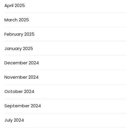
April 2025
March 2025
February 2025
January 2025
December 2024
November 2024
October 2024
September 2024
July 2024