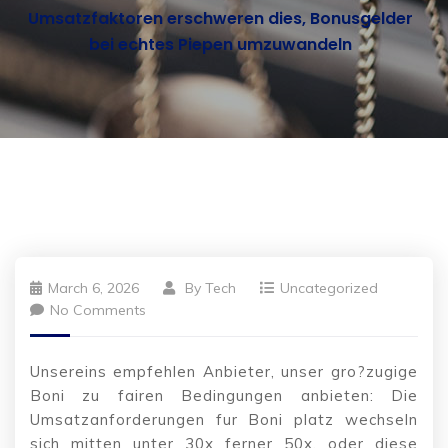
Umsatzfaktoren erschweren dies, Bonusgelder
bei echtes Piepen umzuwandeln
March 6, 2026
By
Tech
Uncategorized
No Comments
Unsereins empfehlen Anbieter, unser gro?zugige
Boni zu fairen Bedingungen anbieten: Die
Umsatzanforderungen fur Boni platz wechseln
sich mitten unter 30x ferner 50x, oder diese