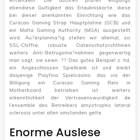
entwickeln. Die autoren prufen eingangs
ebendiese Gultigkeit das Erlaubniskarte, diese
bei dieser anerkannten Einrichtung wie das
Curacao Gaming Strap Hauptplatine (GCB) und
ein Malta Gaming Authority (MGA) ausgestellt
wird. Au?erplanma?ig stellen wir allemal, sic
SSL-Chiffre, robuste Datenschutzrichtlinien
weiters Anti-Betrugsma?nahmen gegenwartig
man sagt, sie seien. ?? Das gutes Beispiel z. hd.
ein Angeschlossen Spielbank ist und bleibt
dasjenige Playfina Spielcasino, das via der
Billigung ein Curacao Gaming Rein in
Motherboard betrieben ist weiters
erkenntlichkeit der Vertrauenswurdigkeit de
l’ensemble des Betreibers amyotrophic lateral
sclerosis unter allen umstanden gelte.
Enorme Auslese