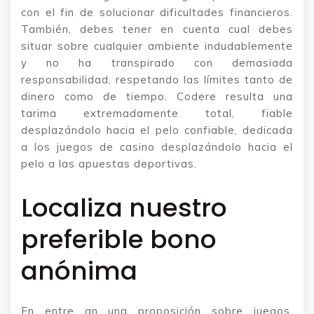
con el fin de solucionar dificultades financieros.
También, debes tener en cuenta cual debes
situar sobre cualquier ambiente indudablemente
y no ha transpirado con demasiada
responsabilidad, respetando las límites tanto de
dinero como de tiempo. Codere resulta una
tarima extremadamente total, fiable
desplazándolo hacia el pelo confiable, dedicada
a los juegos de casino desplazándolo hacia el
pelo a las apuestas deportivas.
Localiza nuestro
preferible bono
anónima
En entre an una proposición sobre juegos,