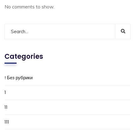
No comments to show.
Categories
! Без рубрики
1
11
111