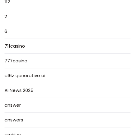
112
2
6
711casino
777casino
a16z generative ai
Ai News 2025
answer
answers
archive