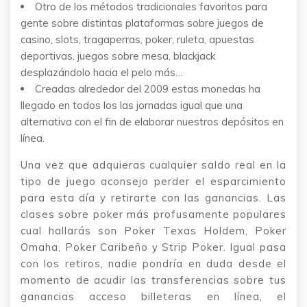
Otro de los métodos tradicionales favoritos para
gente sobre distintas plataformas sobre juegos de
casino, slots, tragaperras, poker, ruleta, apuestas
deportivas, juegos sobre mesa, blackjack
desplazándolo hacia el pelo más…
Creadas alrededor del 2009 estas monedas ha
llegado en todos los las jornadas igual que una
alternativa con el fin de elaborar nuestros depósitos en
línea.
Una vez que adquieras cualquier saldo real en la
tipo de juego aconsejo perder el esparcimiento
para esta día y retirarte con las ganancias. Las
clases sobre poker más profusamente populares
cual hallarás son Poker Texas Holdem, Poker
Omaha, Poker Caribeño y Strip Poker. Igual pasa
con los retiros, nadie pondrí­a en duda desde el
momento de acudir las transferencias sobre tus
ganancias acceso billeteras en línea, el