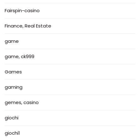
Fairspin-casino
Finance, Real Estate
game
game, ck999
Games
gaming
gemes, casino
giochi
giochi1