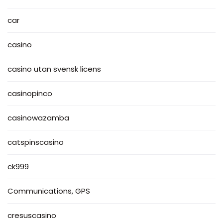
car
casino
casino utan svensk licens
casinopinco
casinowazamba
catspinscasino
ck999
Communications, GPS
cresuscasino