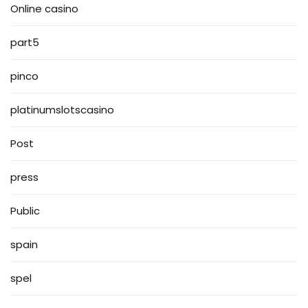
Online casino
part5
pinco
platinumslotscasino
Post
press
Public
spain
spel