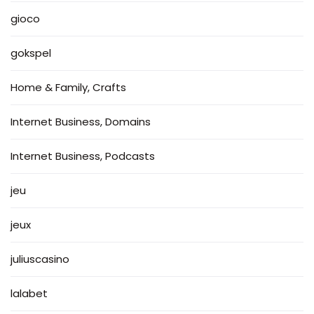
gioco
gokspel
Home & Family, Crafts
Internet Business, Domains
Internet Business, Podcasts
jeu
jeux
juliuscasino
lalabet