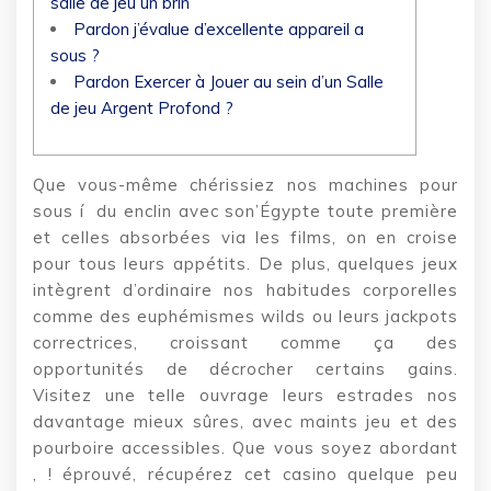
salle de jeu un brin
Pardon j’évalue d’excellente appareil a
sous ?
Pardon Exercer à Jouer au sein d’un Salle
de jeu Argent Profond ?
Que vous-même chérissiez nos machines pour
sous í du enclin avec son’Égypte toute première
et celles absorbées via les films, on en croise
pour tous leurs appétits. De plus, quelques jeux
intègrent d’ordinaire nos habitudes corporelles
comme des euphémismes wilds ou leurs jackpots
correctrices, croissant comme ça des
opportunités de décrocher certains gains.
Visitez une telle ouvrage leurs estrades nos
davantage mieux sûres, avec maints jeu et des
pourboire accessibles.
Que vous soyez abordant
, ! éprouvé, récupérez cet casino quelque peu