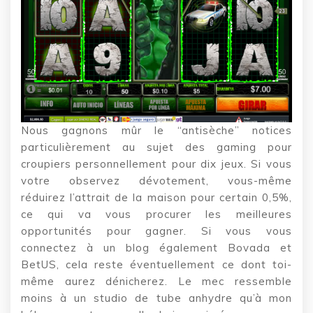
Nous gagnons mûr le “antisèche” notices
particulièrement au sujet des gaming pour
croupiers personnellement pour dix jeux. Si vous
votre observez dévotement, vous-même
réduirez l’attrait de la maison pour certain 0,5%,
ce qui va vous procurer les meilleures
opportunités pour gagner. Si vous vous
connectez à un blog également Bovada et
BetUS, cela reste éventuellement ce dont toi-
même aurez dénicherez. Le mec ressemble
moins à un studio de tube anhydre qu’à mon