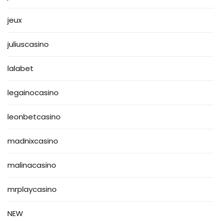
jeux
juliuscasino
lalabet
legainocasino
leonbetcasino
madnixcasino
malinacasino
mrplaycasino
NEW