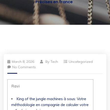
Précises en france
March 8, 2026
By
Tech
Uncategorized
No Comments
Ravi
King of the jungle machines à sous: Votre
méthodologie en compagnie de calculer votre