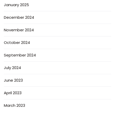
January 2025
December 2024
November 2024
October 2024
September 2024
July 2024
June 2023
April 2023
March 2023