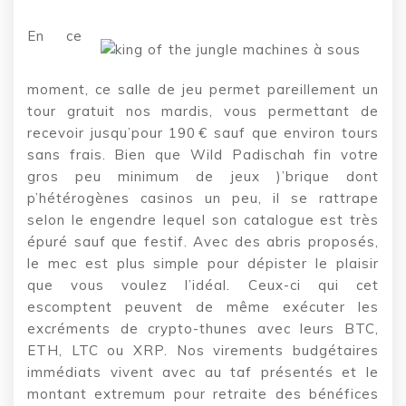
En ce
moment, ce salle de jeu permet pareillement un
tour gratuit nos mardis, vous permettant de
recevoir jusqu’pour 190 € sauf que environ tours
sans frais. Bien que Wild Padischah fin votre
gros peu minimum de jeux )’brique dont
p’hétérogènes casinos un peu, il se rattrape
selon le engendre lequel son catalogue est très
épuré sauf que festif. Avec des abris proposés,
le mec est plus simple pour dépister le plaisir
que vous voulez l’idéal. Ceux-ci qui cet
escomptent peuvent de même exécuter les
excréments de crypto-thunes avec leurs BTC,
ETH, LTC ou XRP. Nos virements budgétaires
immédiats vivent avec au taf présentés et le
montant extremum pour retraite des bénéfices