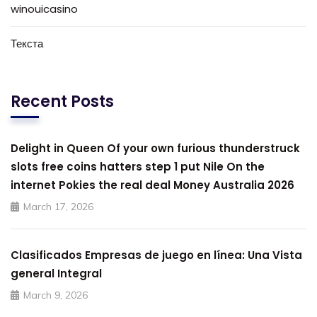
winouicasino
Текста
Recent Posts
Delight in Queen Of your own furious thunderstruck
slots free coins hatters step 1 put Nile On the
internet Pokies the real deal Money Australia 2026
March 17, 2026
Clasificados Empresas de juego en línea: Una Vista
general Integral
March 9, 2026