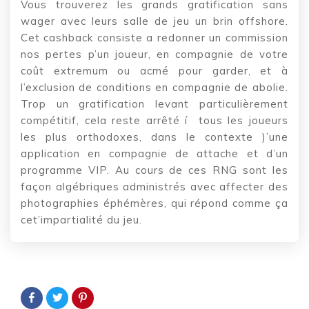
Vous trouverez les grands gratification sans
wager avec leurs salle de jeu un brin offshore.
Cet cashback consiste a redonner un commission
nos pertes p’un joueur, en compagnie de votre
coût extremum ou acmé pour garder, et à
l’exclusion de conditions en compagnie de abolie.
Trop un gratification levant particulièrement
compétitif, cela reste arrêté í tous les joueurs
les plus orthodoxes, dans le contexte )’une
application en compagnie de attache et d’un
programme VIP. Au cours de ces RNG sont les
façon algébriques administrés avec affecter des
photographies éphémères, qui répond comme ça
cet’impartialité du jeu.