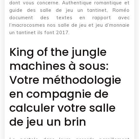
dont vous concerne. Authentique romantique et
guide des salle de jeu un tantinet, Roméo
document des textes en rapport avec
l’macrocosmes nos salle de jeu et jeu d’monnaie
un tantinet ils font 2017.
King of the jungle
machines à sous:
Votre méthodologie
en compagnie de
calculer votre salle
de jeu un brin