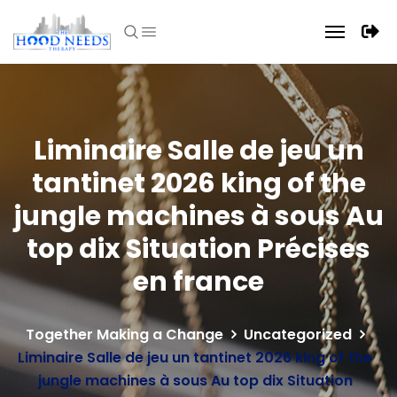
Liminaire Salle de jeu un
tantinet 2026 king of the
jungle machines à sous Au
top dix Situation Précises
en france
Together Making a Change
Uncategorized
Liminaire Salle de jeu un tantinet 2026 king of the
jungle machines à sous Au top dix Situation