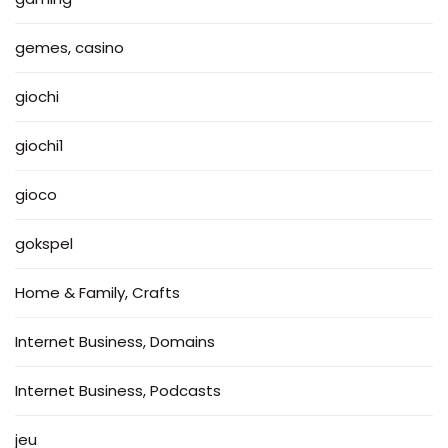
gemes, casino
giochi
giochi1
gioco
gokspel
Home & Family, Crafts
Internet Business, Domains
Internet Business, Podcasts
jeu