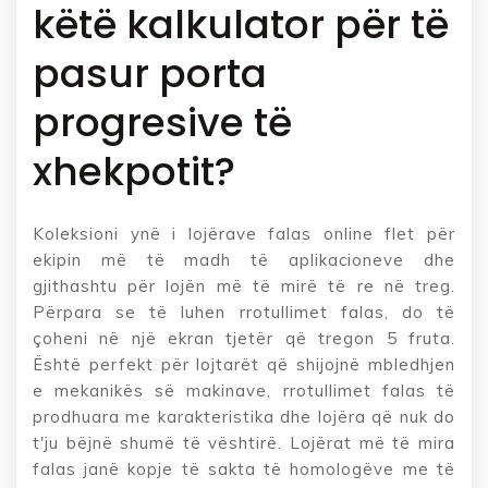
këtë kalkulator për të
pasur porta
progresive të
xhekpotit?
Koleksioni ynë i lojërave falas online flet për
ekipin më të madh të aplikacioneve dhe
gjithashtu për lojën më të mirë të re në treg.
Përpara se të luhen rrotullimet falas, do të
çoheni në një ekran tjetër që tregon 5 fruta.
Është perfekt për lojtarët që shijojnë mbledhjen
e mekanikës së makinave, rrotullimet falas të
prodhuara me karakteristika dhe lojëra që nuk do
t'ju bëjnë shumë të vështirë. Lojërat më të mira
falas janë kopje të sakta të homologëve me të