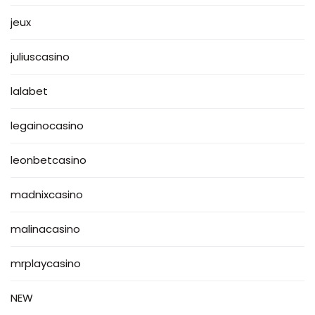
jeux
juliuscasino
lalabet
legainocasino
leonbetcasino
madnixcasino
malinacasino
mrplaycasino
NEW