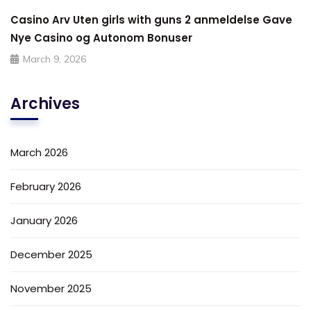
Casino Arv Uten girls with guns 2 anmeldelse Gave
Nye Casino og Autonom Bonuser
March 9, 2026
Archives
March 2026
February 2026
January 2026
December 2025
November 2025