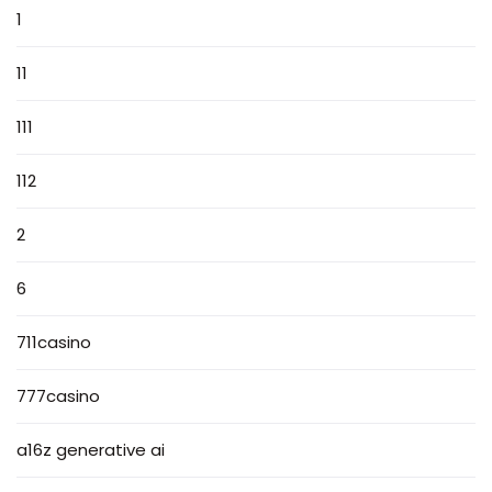
1
11
111
112
2
6
711casino
777casino
a16z generative ai