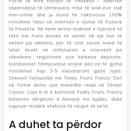
Porte të mira frutash të freskëta – Ndërton
shpërndarje të shtresuara, rritje të wild-eve, lojë
mini-online dhe ju mund të riaktivizoni 100%
rrotullime falas në matricën e njohur të frutave
të freskëta. Ne kemi arritur makinat e lojërave të
fatit me fruta ikonike të vendit në një holl të
vetëm pa reklama, për të cilat secila mund të
luhet direkt në shfletuesin e internetit pa
shkarkime, regjistrime ose kërkesa depozite.
Kombinimet fitimprurëse arrijnë deri në të gjitha
rrotullimet hap 3-5 mesatarisht gjatë lojës.
Shënoni fantastikë me Funky Fruits Frenzy Slot
në formë demo ose monedhe reale në Street
Casino. Loja e re e kazinosë Funky Fruits Frenzy
balancon dërgesën e ikonave me kujdes, duke
siguruar modele efektive të rangut të lartë.
A duhet ta përdor