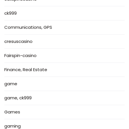
ck999
Communications, GPS
cresuscasino
Fairspin-casino
Finance, Real Estate
game
game, ck999
Games
gaming