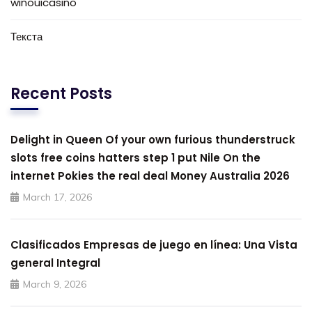
winouicasino
Текста
Recent Posts
Delight in Queen Of your own furious thunderstruck
slots free coins hatters step 1 put Nile On the
internet Pokies the real deal Money Australia 2026
March 17, 2026
Clasificados Empresas de juego en línea: Una Vista
general Integral
March 9, 2026