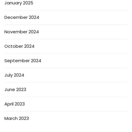
January 2025
December 2024
November 2024
October 2024
September 2024
July 2024
June 2023
April 2023
March 2023