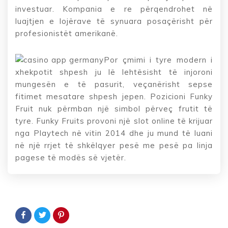
investuar. Kompania e re përqendrohet në
luajtjen e lojërave të synuara posaçërisht për
profesionistët amerikanë.
Por çmimi i tyre modern i
xhekpotit shpesh ju lë lehtësisht të injoroni
mungesën e të pasurit, veçanërisht sepse
fitimet mesatare shpesh jepen. Pozicioni Funky
Fruit nuk përmban një simbol përveç frutit të
tyre. Funky Fruits provoni një slot online të krijuar
nga Playtech në vitin 2014 dhe ju mund të luani
në një rrjet të shkëlqyer pesë me pesë pa linja
pagese të modës së vjetër.