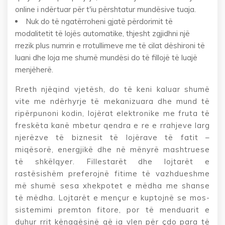
online i ndërtuar për t'iu përshtatur mundësive tuaja.
Nuk do të ngatërroheni gjatë përdorimit të
modalitetit të lojës automatike, thjesht zgjidhni një
rrezik plus numrin e rrotullimeve me të cilat dëshironi të
luani dhe loja me shumë mundësi do të fillojë të luajë
menjëherë.
Rreth njëqind vjetësh, do të keni kaluar shumë
vite me ndërhyrje të mekanizuara dhe mund të
ripërpunoni kodin, lojërat elektronike me fruta të
freskëta kanë mbetur qendra e re e rrahjeve larg
njerëzve të biznesit të lojërave të fatit –
miqësorë, energjikë dhe në mënyrë mashtruese
të shkëlqyer. Fillestarët dhe lojtarët e
rastësishëm preferojnë fitime të vazhdueshme
më shumë sesa xhekpotet e mëdha me shanse
të mëdha. Lojtarët e mençur e kuptojnë se mos-
sistemimi premton fitore, por të menduarit e
duhur rrit kënaqësinë që ia vlen për çdo para të