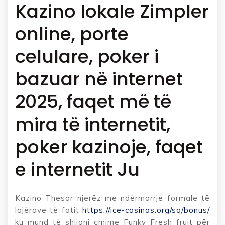
Kazino lokale Zimpler
online, porte
celulare, poker i
bazuar në internet
2025, faqet më të
mira të internetit,
poker kazinoje, faqet
e internetit Ju
Kazino Thesar njerëz me ndërmarrje formale të
lojërave të fatit
https://ice-casinos.org/sq/bonus/
ku mund të shijoni çmime Funky Fresh fruit për