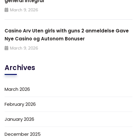
general Integral
March 9, 2026
Casino Arv Uten girls with guns 2 anmeldelse Gave
Nye Casino og Autonom Bonuser
March 9, 2026
Archives
March 2026
February 2026
January 2026
December 2025