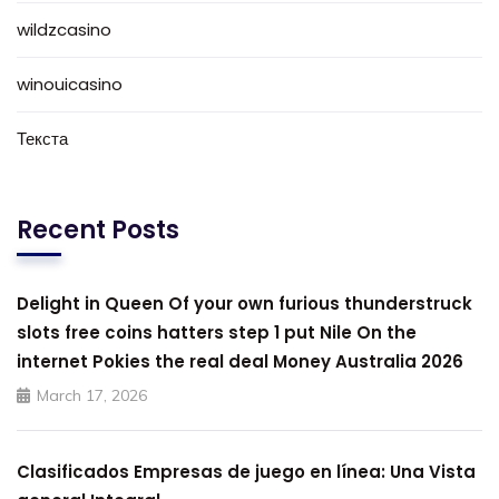
wildzcasino
winouicasino
Текста
Recent Posts
Delight in Queen Of your own furious thunderstruck
slots free coins hatters step 1 put Nile On the
internet Pokies the real deal Money Australia 2026
March 17, 2026
Clasificados Empresas de juego en línea: Una Vista