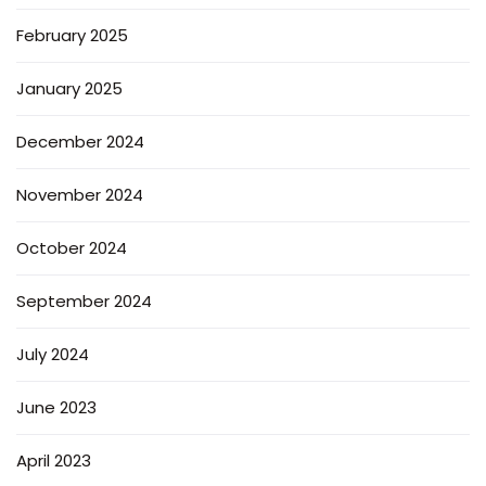
February 2025
January 2025
December 2024
November 2024
October 2024
September 2024
July 2024
June 2023
April 2023