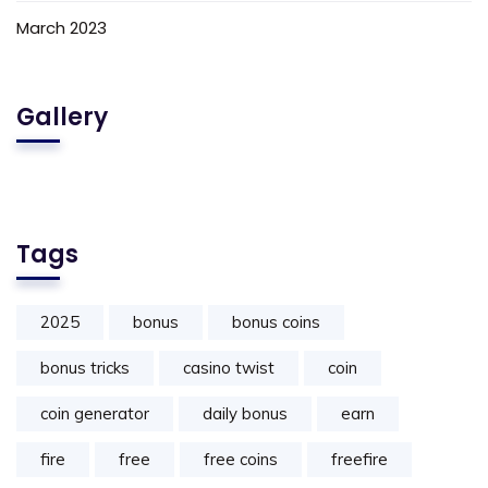
March 2023
Gallery
Tags
2025
bonus
bonus coins
bonus tricks
casino twist
coin
coin generator
daily bonus
earn
fire
free
free coins
freefire