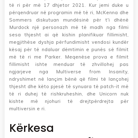
të ri për më 17 dhjetor 2021. Kur jemi duke u
përqendruar në programin më të ri, McKenna dhe
Sommers diskutuan mundësinë për t'i dhënë
Murdock një personazh më të madh nga filmi
sesa thjesht ai që kishin planifikuar fillimisht,
megjithëse dyshja përfundimisht vendosi kundër
kësaj për të ndaluar dëmtimin e punës së filmit
më të ri me Parker. Meqenëse prova e filmit
fillimisht ishte menduar të zhvillohej pas
ngjarjeve nga Multiverse from Insanity,
ndryshimet në lançim bënë që filmi të lançohej
thjesht dhe këto pjesë të synuara të patch-it më
të ri duhej të rishkruheshin, dhe Unicorn nuk
kishte më njohuri të drejtpërdrejta për
multiversin e ri.
Kërkesa