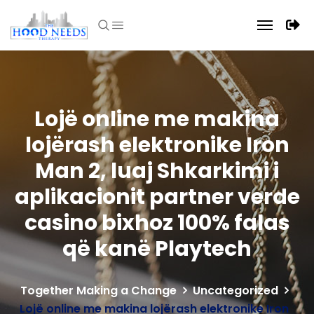
Lojë online me makina
lojërash elektronike Iron
Man 2, luaj Shkarkimi i
aplikacionit partner verde
casino bixhoz 100% falas
që kanë Playtech
Together Making a Change
Uncategorized
Lojë online me makina lojërash elektronike Iron