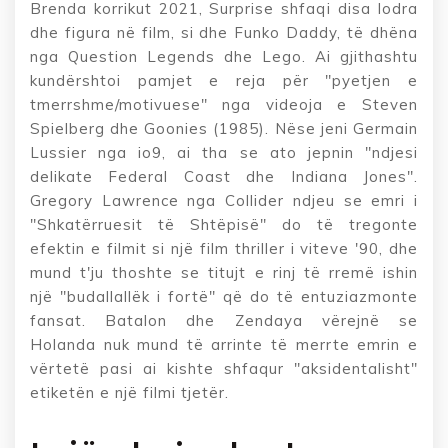
Brenda korrikut 2021, Surprise shfaqi disa lodra
dhe figura në film, si dhe Funko Daddy, të dhëna
nga Question Legends dhe Lego. Ai gjithashtu
kundërshtoi pamjet e reja për "pyetjen e
tmerrshme/motivuese" nga videoja e Steven
Spielberg dhe Goonies (1985). Nëse jeni Germain
Lussier nga io9, ai tha se ato jepnin "ndjesi
delikate Federal Coast dhe Indiana Jones".
Gregory Lawrence nga Collider ndjeu se emri i
"Shkatërruesit të Shtëpisë" do të tregonte
efektin e filmit si një film thriller i viteve '90, dhe
mund t'ju thoshte se titujt e rinj të rremë ishin
një "budallallëk i fortë" që do të entuziazmonte
fansat. Batalon dhe Zendaya vërejnë se
Holanda nuk mund të arrinte të merrte emrin e
vërtetë pasi ai kishte shfaqur "aksidentalisht"
etiketën e një filmi tjetër.