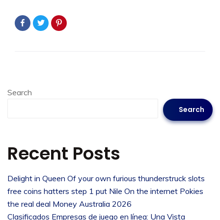
Search
Search
Recent Posts
Delight in Queen Of your own furious thunderstruck slots
free coins hatters step 1 put Nile On the internet Pokies
the real deal Money Australia 2026
Clasificados Empresas de juego en línea: Una Vista