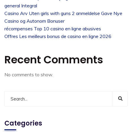
general Integral
Casino Arv Uten girls with guns 2 anmeldelse Gave Nye
Casino og Autonom Bonuser
récompenses Top 10 casino en ligne abusives
Offres Les meilleurs bonus de casino en ligne 2026
Recent Comments
No comments to show.
Categories