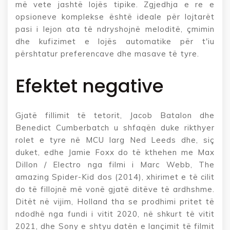
më vete jashtë lojës tipike. Zgjedhja e re e
opsioneve komplekse është ideale për lojtarët
pasi i lejon ata të ndryshojnë meloditë, çmimin
dhe kufizimet e lojës automatike për t'iu
përshtatur preferencave dhe masave të tyre.
Efektet negative
Gjatë fillimit të tetorit, Jacob Batalon dhe
Benedict Cumberbatch u shfaqën duke rikthyer
rolet e tyre në MCU larg Ned Leeds dhe, siç
duket, edhe Jamie Foxx do të kthehen me Max
Dillon / Electro nga filmi i Marc Webb, The
amazing Spider-Kid dos (2014), xhirimet e të cilit
do të fillojnë më vonë gjatë ditëve të ardhshme.
Ditët në vijim, Holland tha se prodhimi pritet të
ndodhë nga fundi i vitit 2020, në shkurt të vitit
2021, dhe Sony e shtyu datën e lançimit të filmit