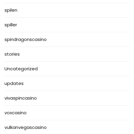
spilen
spiller
spindragonscasino
stories
Uncategorized
updates
vivaspincasino
voxcasino
vulkanvegascasino