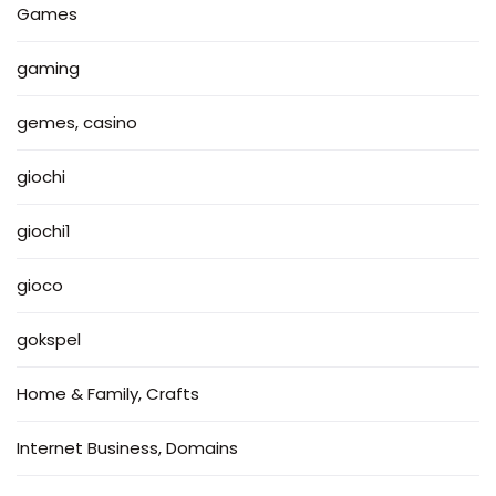
Games
gaming
gemes, casino
giochi
giochi1
gioco
gokspel
Home & Family, Crafts
Internet Business, Domains