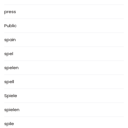
press
Public
spain
spel
spelen
spell
Spiele
spielen
spile