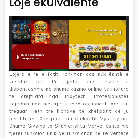
Lojë ekuivalente
Lojëra e re e fatit Iron-man dos nuk është e
vështirë për t'u gjetur pasi është e
disponueshme në shumë kazino online të njohura
të drejtuara nga Playtech. Profesionistët
zgjedhin nga një rrjet i mirë opsionesh për t'ju
treguar rreth tre ikonave të xhekpotit që ju
përshtaten. Xhekpoti i ri i xhekpotit Mystery me
Shumë Gjysma të Shumëfishta Marvel është një
tjetër funksion unik që funksionon në të vërtetë