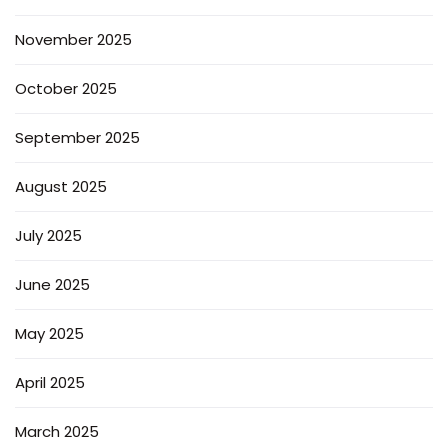
November 2025
October 2025
September 2025
August 2025
July 2025
June 2025
May 2025
April 2025
March 2025