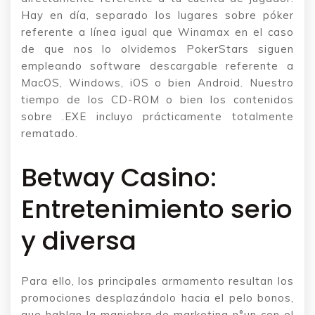
Hay en día, separado los lugares sobre póker
referente a línea igual que Winamax en el caso
de que nos lo olvidemos PokerStars siguen
empleando software descargable referente a
MacOS, Windows, iOS o bien Android. Nuestro
tiempo de los CD-ROM o bien los contenidos
sobre .EXE incluyo prácticamente totalmente
rematado.
Betway Casino:
Entretenimiento serio
y diversa
Para ello, los principales armamento resultan los
promociones desplazándolo hacia el pelo bonos,
que hablan la maniobra de marketing n°un con el