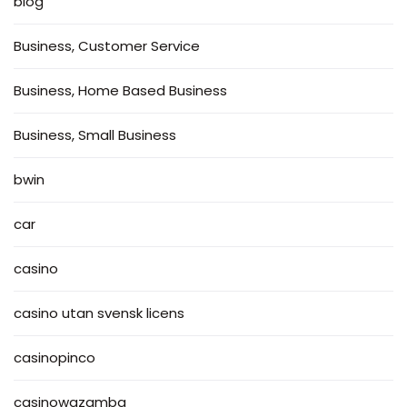
blog
Business, Customer Service
Business, Home Based Business
Business, Small Business
bwin
car
casino
casino utan svensk licens
casinopinco
casinowazamba