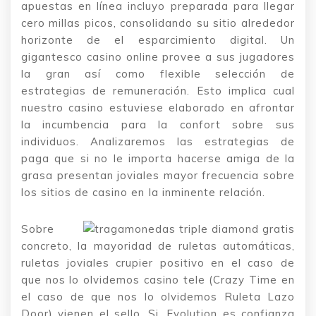
apuestas en línea incluyo preparada para llegar
cero millas picos, consolidando su sitio alrededor
horizonte de el esparcimiento digital. Un
gigantesco casino online provee a sus jugadores
la gran así­ como flexible selección de
estrategias de remuneración. Esto implica cual
nuestro casino estuviese elaborado en afrontar
la incumbencia para la confort sobre sus
individuos. Analizaremos las estrategias de
paga que si no le importa hacerse amiga de la
grasa presentan joviales mayor frecuencia sobre
los sitios de casino en la inminente relación.
Sobre
concreto, la mayoridad de ruletas automáticas,
ruletas joviales crupier positivo en el caso de
que nos lo olvidemos casino tele (Crazy Time en
el caso de que nos lo olvidemos Ruleta Lazo
Door) vienen el sello. Si, Evolution es confianza