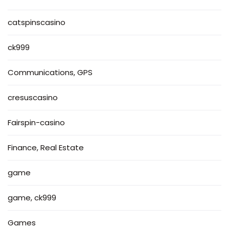
catspinscasino
ck999
Communications, GPS
cresuscasino
Fairspin-casino
Finance, Real Estate
game
game, ck999
Games