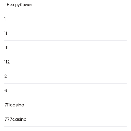
! Без рубрики
1
11
111
112
2
6
711casino
777casino