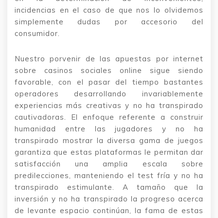
incidencias en el caso de que nos lo olvidemos
simplemente dudas por accesorio del
consumidor.
Nuestro porvenir de las apuestas por internet
sobre casinos sociales online sigue siendo
favorable, con el pasar del tiempo bastantes
operadores desarrollando invariablemente
experiencias más creativas y no ha transpirado
cautivadoras. El enfoque referente a construir
humanidad entre las jugadores y no ha
transpirado mostrar la diversa gama de juegos
garantiza que estas plataformas le permitan dar
satisfacción una amplia escala sobre
predilecciones, manteniendo el test fría y no ha
transpirado estimulante. A tamaño que la
inversión y no ha transpirado la progreso acerca
de levante espacio continúan, la fama de estas