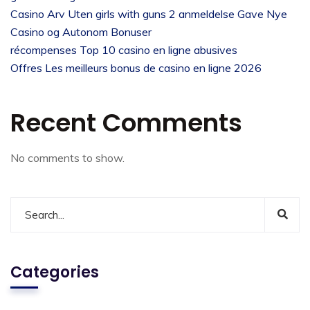
Casino Arv Uten girls with guns 2 anmeldelse Gave Nye
Casino og Autonom Bonuser
récompenses Top 10 casino en ligne abusives
Offres Les meilleurs bonus de casino en ligne 2026
Recent Comments
No comments to show.
Categories