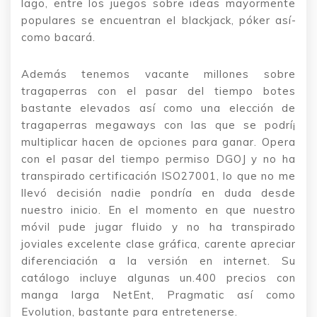
lago, entre los juegos sobre ideas mayormente
populares se encuentran el blackjack, póker así­
como bacará.
Además tenemos vacante millones sobre
tragaperras con el pasar del tiempo botes
bastante elevados así­ como una elección de
tragaperras megaways con las que se podrí¡
multiplicar hacen de opciones para ganar. Opera
con el pasar del tiempo permiso DGOJ y no ha
transpirado certificación ISO27001, lo que no me
llevó decisión nadie pondrí­a en duda desde
nuestro inicio. En el momento en que nuestro
móvil pude jugar fluido y no ha transpirado
joviales excelente clase gráfica, carente apreciar
diferenciación a la versión en internet. Su
catálogo incluye algunas un.400 precios con
manga larga NetEnt, Pragmatic así­ como
Evolution, bastante para entretenerse.