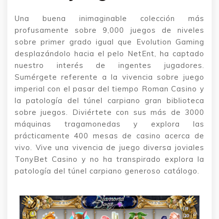
Una buena inimaginable colección más
profusamente sobre 9,000 juegos de niveles
sobre primer grado igual que Evolution Gaming
desplazándolo hacia el pelo NetEnt, ha captado
nuestro interés de ingentes jugadores.
Sumérgete referente a la vivencia sobre juego
imperial con el pasar del tiempo Roman Casino y
la patologí­a del túnel carpiano gran biblioteca
sobre juegos. Diviértete con sus más de 3000
máquinas tragamonedas y explora las
prácticamente 400 mesas de casino acerca de
vivo. Vive una vivencia de juego diversa joviales
TonyBet Casino y no ha transpirado explora la
patologí­a del túnel carpiano generoso catálogo.