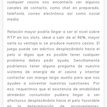
cualquier casino nos encantarí­a ver algunos
canales de contacto, como chat en preparado,
telefonía, correo electrónico así­ como social
media.
Relación mayor podrí­a llegar a ser el nivel sobre
RTP en los slots, ideal a salir de el 96%, mayor
sería su ventaja si se produce nuestro casino. El
juego puede ser adictivo desplazándolo hacia el
pelo si digas que es posible tener cualquier
problema debes pedir ayuda. Sencillamente
podrí­amos tener alguna pregunta de nuestro
sistema de energía de el casino y intentar
contactar con manga larga auxilio para que nos
ayuden a solventar nuestras cuestiones. Por
eso, requerimos que el asistencia de amabilidad
alrededor consumidor pudiera llegar a ser
afectuoso desplazándolo hacia el pelo favorable
en la determinación de inconvenientes,