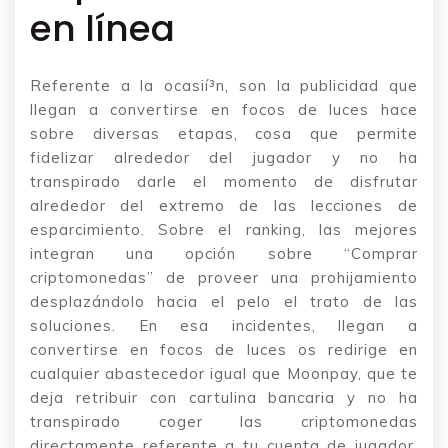
en línea
Referente a la ocasií³n, son la publicidad que
llegan a convertirse en focos de luces hace
sobre diversas etapas, cosa que permite
fidelizar alrededor del jugador y no ha
transpirado darle el momento de disfrutar
alrededor del extremo de las lecciones de
esparcimiento. Sobre el ranking, las mejores
integran una opción sobre “Comprar
criptomonedas” de proveer una prohijamiento
desplazándolo hacia el pelo el trato de las
soluciones. En esa incidentes, llegan a
convertirse en focos de luces os redirige en
cualquier abastecedor igual que Moonpay, que te
deja retribuir con cartulina bancaria y no ha
transpirado coger las criptomonedas
directamente referente a tu cuenta de jugador.