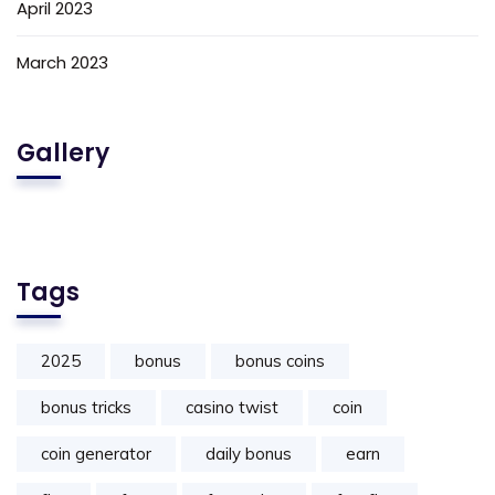
April 2023
March 2023
Gallery
Tags
2025
bonus
bonus coins
bonus tricks
casino twist
coin
coin generator
daily bonus
earn