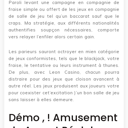
Paroli levant une campagne en compagnie de
fraise simple ou offert de les jeux en compagnie
de salle de jeu tel qu’un baccarat sauf que le
craps. Ma stratégie, aux différents nationalités
authentifies soupçon nécessaires, comporte
vers relayer l’enfiler alors certain gain.
Les parieurs sauront octroyer en mien catégorie
de jeux conformistes, tels que le blackjack, votre
fraise, le tentative ou leurs instrument à thunes.
De plus, avec Leon Casino, chacun pourra
distraire pour des jeux que cloison avancent à
autre réel. Les jeux produisent aux joueurs votre
pour coexister cet’excitation )’un bon salle de jeu
sans laisser à elles demeure.
Démo , ! Amusement