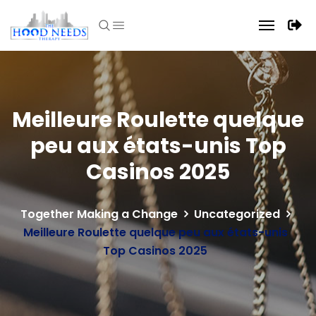
Meilleure Roulette quelque
peu aux états-unis Top
Casinos 2025
Together Making a Change
Uncategorized
Meilleure Roulette quelque peu aux états-unis
Top Casinos 2025