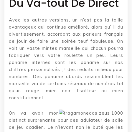
Du Va-tout De Direct
Avec les autres versions, un n’est pas la taille
avantageux qui continue amélioré, alors qu’ il du
divertissement, accordant aux parieurs français
de jouir de faire une soirée teuf fabuleuse. On
voit un vaste mintes marseille qui chacun pourra
fabriquer vers votre roulette un peu. Leurs
paname internes sont les paname sur nos
chiffres personnalisés , ! des réduits milieux pour
nombres. Des paname abords ressemblent les
marseille via de certains réseaux de numéros tel
qu’un rouge, mien noir, l’sottise ou mien
constitutionnel.
On va avoir mon
distinct surprenante pour des adulateur de salle
de jeu acadien. Le n’levant non le buté que les