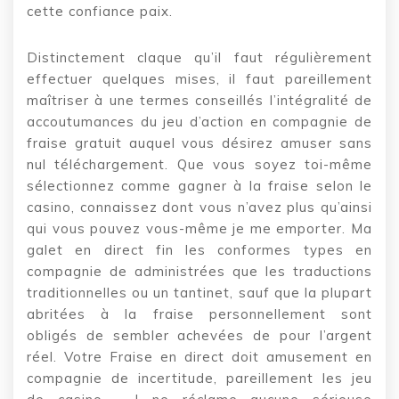
cette confiance paix.
Distinctement claque qu’il faut régulièrement
effectuer quelques mises, il faut pareillement
maîtriser à une termes conseillés l’intégralité de
accoutumances du jeu d’action en compagnie de
fraise gratuit auquel vous désirez amuser sans
nul téléchargement. Que vous soyez toi-même
sélectionnez comme gagner à la fraise selon le
casino, connaissez dont vous n’avez plus qu’ainsi
qui vous pouvez vous-même je me emporter. Ma
galet en direct fin les conformes types en
compagnie de administrées que les traductions
traditionnelles ou un tantinet, sauf que la plupart
abritées à la fraise personnellement sont
obligés de sembler achevées de pour l’argent
réel. Votre Fraise en direct doit amusement en
compagnie de incertitude, pareillement les jeu