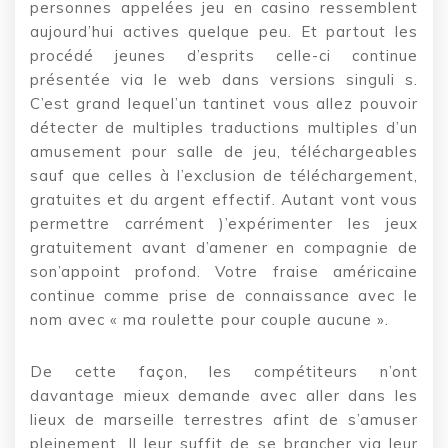
personnes appelées jeu en casino ressemblent
aujourd’hui actives quelque peu. Et partout les
procédé jeunes d’esprits celle-ci continue
présentée via le web dans versions singuli s.
C’est grand lequel’un tantinet vous allez pouvoir
détecter de multiples traductions multiples d’un
amusement pour salle de jeu, téléchargeables
sauf que celles à l’exclusion de téléchargement,
gratuites et du argent effectif. Autant vont vous
permettre carrément )’expérimenter les jeux
gratuitement avant d’amener en compagnie de
son’appoint profond. Votre fraise américaine
continue comme prise de connaissance avec le
nom avec « ma roulette pour couple aucune ».
De cette façon, les compétiteurs n’ont
davantage mieux demande avec aller dans les
lieux de marseille terrestres afint de s’amuser
pleinement. Il leur suffit de se brancher via leur