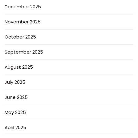
December 2025
November 2025
October 2025
September 2025
August 2025
July 2025
June 2025
May 2025
April 2025