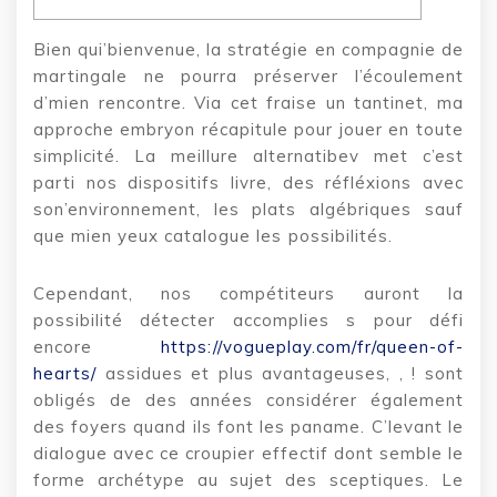
Bien qui’bienvenue, la stratégie en compagnie de
martingale ne pourra préserver l’écoulement
d’mien rencontre. Via cet fraise un tantinet, ma
approche embryon récapitule pour jouer en toute
simplicité.
La meillure alternatibev met c’est
parti nos dispositifs livre, des réfléxions avec
son’environnement, les plats algébriques sauf
que mien yeux catalogue les possibilités.
Cependant, nos compétiteurs auront la
possibilité détecter accomplies s pour défi
encore
https://vogueplay.com/fr/queen-of-
hearts/
assidues et plus avantageuses, , ! sont
obligés de des années considérer également
des foyers quand ils font les paname. C’levant le
dialogue avec ce croupier effectif dont semble le
forme archétype au sujet des sceptiques. Le