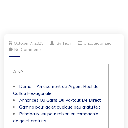
October 7, 2025
By
Tech
Uncategorized
No Comments
Aisé
Démo , ! Amusement de Argent Réel de
Caillou Hexagonale
Annonces Ou Gains Du Va-tout De Direct
Gaming pour galet quelque peu gratuite :
Principaux jeu pour raison en compagnie
de galet gratuits