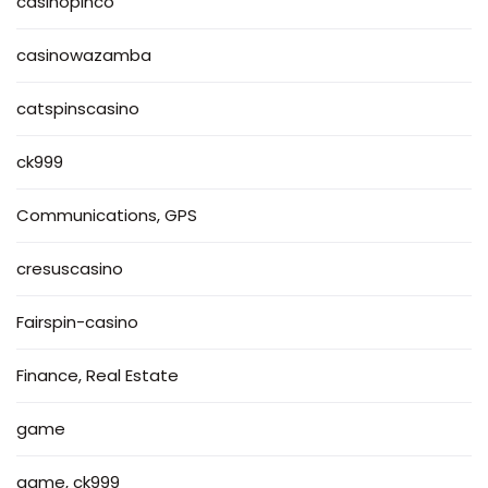
casinopinco
casinowazamba
catspinscasino
ck999
Communications, GPS
cresuscasino
Fairspin-casino
Finance, Real Estate
game
game, ck999