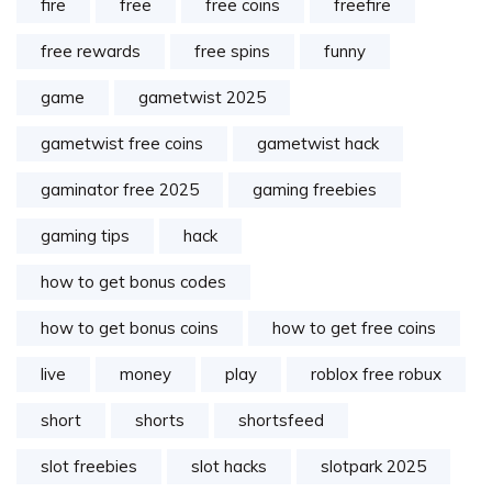
fire
free
free coins
freefire
free rewards
free spins
funny
game
gametwist 2025
gametwist free coins
gametwist hack
gaminator free 2025
gaming freebies
gaming tips
hack
how to get bonus codes
how to get bonus coins
how to get free coins
live
money
play
roblox free robux
short
shorts
shortsfeed
slot freebies
slot hacks
slotpark 2025