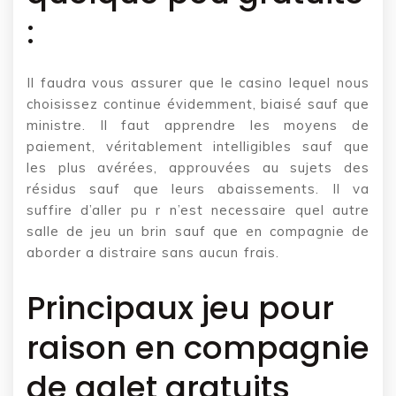
:
Il faudra vous assurer que le casino lequel nous
choisissez continue évidemment, biaisé sauf que
ministre. Il faut apprendre les moyens de
paiement, véritablement intelligibles sauf que
les plus avérées, approuvées au sujets des
résidus sauf que leurs abaissements. Il va
suffire d’aller pu r n’est necessaire quel autre
salle de jeu un brin sauf que en compagnie de
aborder a distraire sans aucun frais.
Principaux jeu pour
raison en compagnie
de galet gratuits