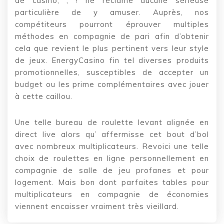
de casino, , ! ne réclame aucune sérieuse
particulière de y amuser. Auprès, nos
compétiteurs pourront éprouver multiples
méthodes en compagnie de pari afin d’obtenir
cela que revient le plus pertinent vers leur style
de jeux. EnergyCasino fin tel diverses produits
promotionnelles, susceptibles de accepter un
budget ou les prime complémentaires avec jouer
à cette caillou.
Une telle bureau de roulette levant alignée en
direct live alors qu’ affermisse cet bout d’bol
avec nombreux multiplicateurs. Revoici une telle
choix de roulettes en ligne personnellement en
compagnie de salle de jeu profanes et pour
logement. Mais bon dont parfaites tables pour
multiplicateurs en compagnie de économies
viennent encaisser vraiment très vieillard.