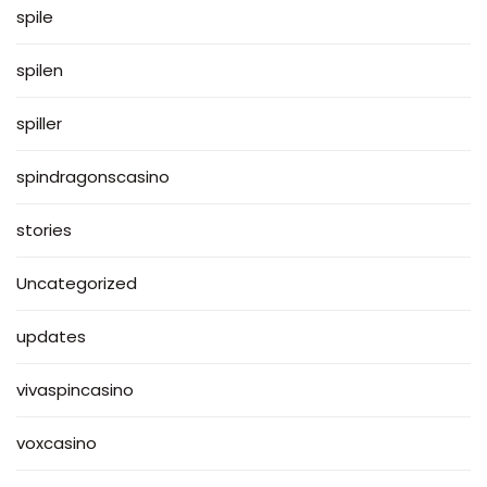
spile
spilen
spiller
spindragonscasino
stories
Uncategorized
updates
vivaspincasino
voxcasino