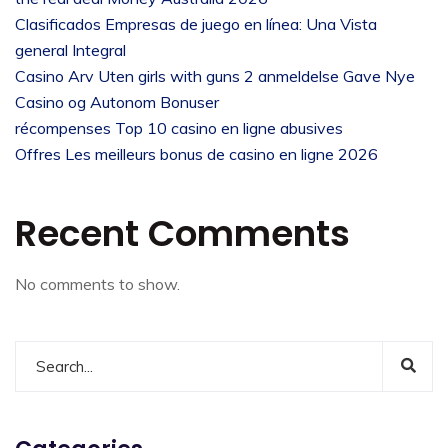
Clasificados Empresas de juego en línea: Una Vista
general Integral
Casino Arv Uten girls with guns 2 anmeldelse Gave Nye
Casino og Autonom Bonuser
récompenses Top 10 casino en ligne abusives
Offres Les meilleurs bonus de casino en ligne 2026
Recent Comments
No comments to show.