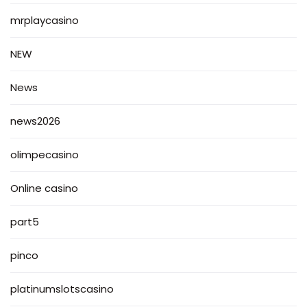
mrplaycasino
NEW
News
news2026
olimpecasino
Online casino
part5
pinco
platinumslotscasino