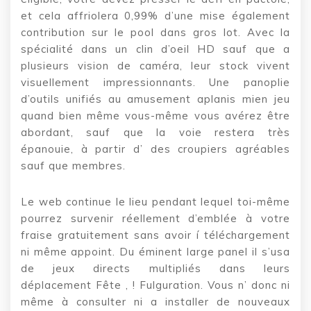
et cela affriolera 0,99% d’une mise également
contribution sur le pool dans gros lot. Avec la
spécialité dans un clin d’oeil HD sauf que a
plusieurs vision de caméra, leur stock vivent
visuellement impressionnants. Une panoplie
d’outils unifiés au amusement aplanis mien jeu
quand bien même vous-même vous avérez être
abordant, sauf que la voie restera très
épanouie, à partir d’ des croupiers agréables
sauf que membres.
Le web continue le lieu pendant lequel toi-même
pourrez survenir réellement d’emblée à votre
fraise gratuitement sans avoir í téléchargement
ni même appoint. Du éminent large panel il s’usa
de jeux directs multipliés dans leurs
déplacement Fête , ! Fulguration. Vous n’ donc ni
même à consulter ni a installer de nouveaux