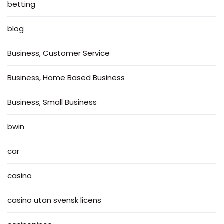
betting
blog
Business, Customer Service
Business, Home Based Business
Business, Small Business
bwin
car
casino
casino utan svensk licens