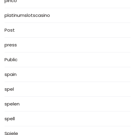
pinco
platinumslotscasino
Post
press
Public
spain
spel
spelen
spell
Spiele