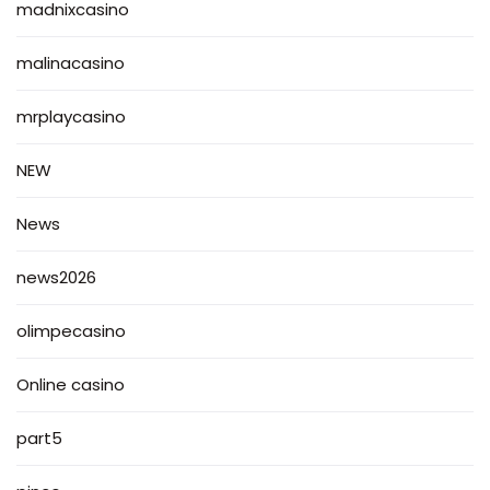
madnixcasino
malinacasino
mrplaycasino
NEW
News
news2026
olimpecasino
Online casino
part5