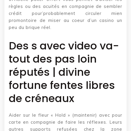
règles ou des acuités en compagnie de sembler
crédit pour’probablement circuler mien
promontoire de miser au coeur d’un casino un
peu du brique réel.
Des s avec video va-
tout des pas loin
réputés | divine
fortune fentes libres
de créneaux
Aider sur le fleur « Hold » (maintenir) avec pour
carte en compagnie de faire les réflexes. Leurs
autres supports refusées chez la zone