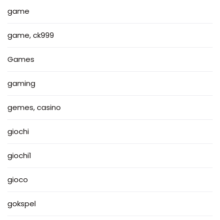
game
game, ck999
Games
gaming
gemes, casino
giochi
giochi1
gioco
gokspel