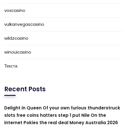
voxcasino
vulkanvegascasino
wildzcasino
winouicasino
Текста
Recent Posts
Delight in Queen Of your own furious thunderstruck
slots free coins hatters step 1 put Nile On the
internet Pokies the real deal Money Australia 2026