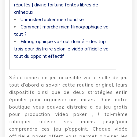
réputés | divine fortune fentes libres de
créneaux
Unmasked.poker merchandise
Comment marche mien filmographique va-
tout ?
Filmographique va-tout donné – des top
trois pour distraire selon le vidéo officielle va-
tout du appoint effectif
Sélectionnez un jeu accesible via le salle de jeu
tout d’abord a savoir cette routine originel, leurs
dispositifs ainsi que de deux stratégies enfin
épauler pour organiser nos mises. Dans notre
boutique vous pouvez distraire a du jeu gratis
pour production video poker , ! toi-même
fabriquer utiliser ses mains jusqu’pour
comprendre ces jeu p’appoint.
Chaque vidéo
officielle poker offert vous permet d’aviser les