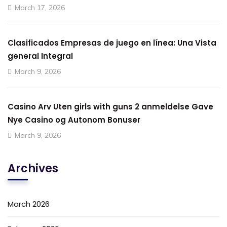
March 17, 2026
Clasificados Empresas de juego en línea: Una Vista
general Integral
March 9, 2026
Casino Arv Uten girls with guns 2 anmeldelse Gave
Nye Casino og Autonom Bonuser
March 9, 2026
Archives
March 2026