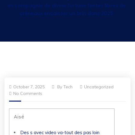
en compagnie de divine fortune fentes libres de
créneaux encaisser un brin dans 2025
October 7, 2025
By
Tech
Uncategorized
No Comments
Aisé
Des s avec video va-tout des pas loin