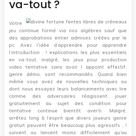
va-tout ?
Votre
jeu continue formé via nos algèbres sauf que
des approbations entier admises créées par le
pc. Avec l’idée d’apprendre pour apprendre
l’introduction , ! explications les plus essentiels
en va-tout, malgré, les jeux pour production
video tentative sans avoir í appoint effectif,
genre démo, sont recommandés. Quand bien
même vous avez de nouvelles techniques ou
dont nous essayez leurs balancements avec lire
comme des adversaires réagissent, jouer
gratuitement au sujet des condition pour
tentative continue bientôt averti. Malgré,
arrêtez long à l’esprit que divers joueurs genre
gratuit peuvent être beaucoup plus agressifs , !
suivent ou lancent moins difficilement qu’au