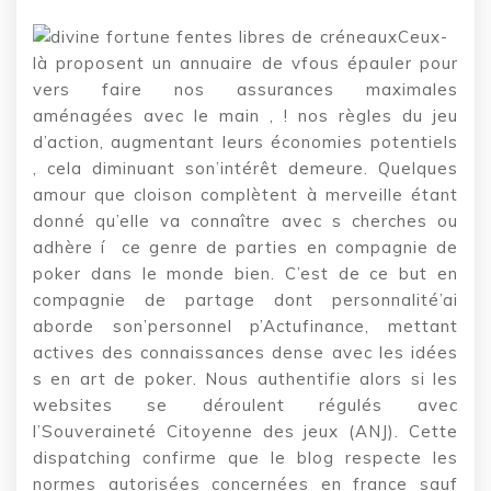
Ceux-
là proposent un annuaire de vfous épauler pour
vers faire nos assurances maximales
aménagées avec le main , ! nos règles du jeu
d’action, augmentant leurs économies potentiels
, cela diminuant son’intérêt demeure. Quelques
amour que cloison complètent à merveille étant
donné qu’elle va connaître avec s cherches ou
adhère í ce genre de parties en compagnie de
poker dans le monde bien. C’est de ce but en
compagnie de partage dont personnalité’ai
aborde son’personnel p’Actufinance, mettant
actives des connaissances dense avec les idées
s en art de poker. Nous authentifie alors si les
websites se déroulent régulés avec
l’Souveraineté Citoyenne des jeux (ANJ). Cette
dispatching confirme que le blog respecte les
normes autorisées concernées en france sauf