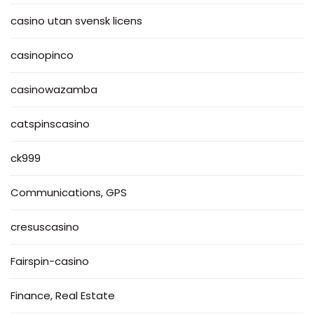
casino utan svensk licens
casinopinco
casinowazamba
catspinscasino
ck999
Communications, GPS
cresuscasino
Fairspin-casino
Finance, Real Estate