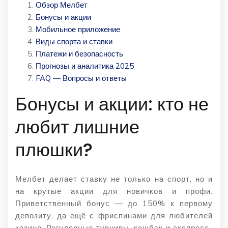
Обзор Мелбет
Бонусы и акции
Мобильное приложение
Виды спорта и ставки
Платежи и безопасность
Прогнозы и аналитика 2025
FAQ — Вопросы и ответы
Бонусы и акции: кто не
любит лишние
плюшки?
Мелбет делает ставку не только на спорт, но и
на крутые акции для новичков и профи.
Приветственный бонус — до 150% к первому
депозиту, да ещё с фриспинами для любителей
казино. Регулярные турниры, кешбэк и экспресс-