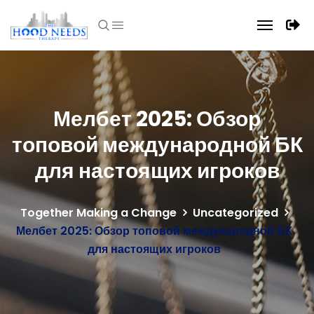
Мелбет 2025: Обзор
топовой международной БК
для настоящих игроков
Together Making a Change
Uncategorized
Мелбет 2025: Обзор топовой международной БК
для настоящих игроков