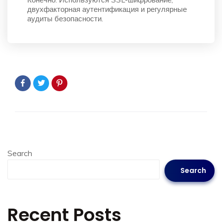
двухфакторная аутентификация и регулярные
аудиты безопасности.
Search
Search
Recent Posts