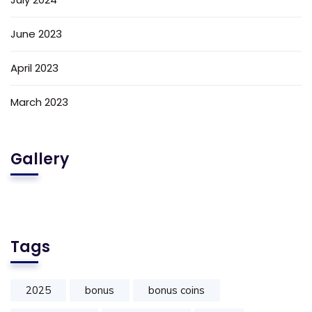
June 2023
April 2023
March 2023
Gallery
Tags
2025
bonus
bonus coins