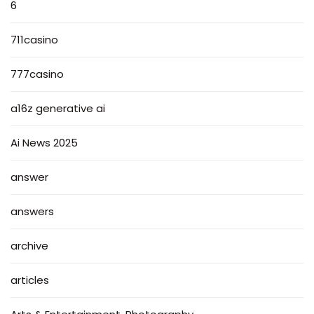
6
711casino
777casino
a16z generative ai
Ai News 2025
answer
answers
archive
articles