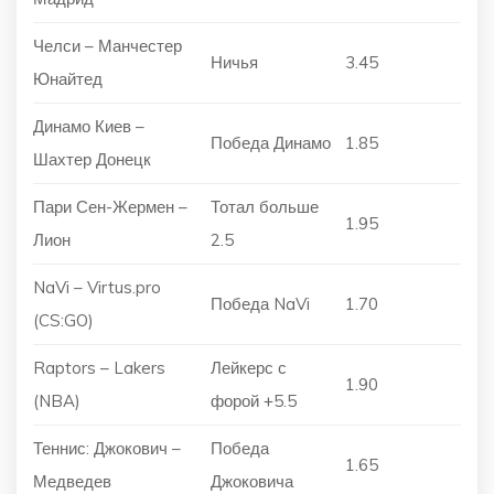
Челси – Манчестер
Ничья
3.45
Юнайтед
Динамо Киев –
Победа Динамо
1.85
Шахтер Донецк
Пари Сен-Жермен –
Тотал больше
1.95
Лион
2.5
NaVi – Virtus.pro
Победа NaVi
1.70
(CS:GO)
Raptors – Lakers
Лейкерс с
1.90
(NBA)
форой +5.5
Теннис: Джокович –
Победа
1.65
Медведев
Джоковича