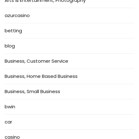
Arts & Entertainment, Photography
azurcasino
betting
blog
Business, Customer Service
Business, Home Based Business
Business, Small Business
bwin
car
casino