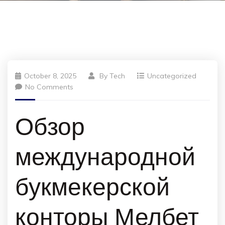
October 8, 2025
By
Tech
Uncategorized
No Comments
Обзор
международной
букмекерской
конторы Мелбет