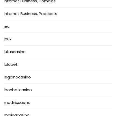
Internet Business, Domains
Internet Business, Podcasts
jeu
jeux
juliuscasino
lalabet
legainocasino
leonbetcasino
madnixcasino
malinacasino