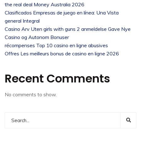
the real deal Money Australia 2026
Clasificados Empresas de juego en línea: Una Vista
general Integral
Casino Arv Uten girls with guns 2 anmeldelse Gave Nye
Casino og Autonom Bonuser
récompenses Top 10 casino en ligne abusives
Offres Les meilleurs bonus de casino en ligne 2026
Recent Comments
No comments to show.