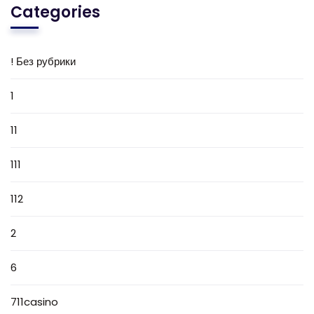
Categories
! Без рубрики
1
11
111
112
2
6
711casino