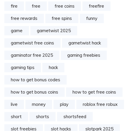
fire
free
free coins
freefire
free rewards
free spins
funny
game
gametwist 2025
gametwist free coins
gametwist hack
gaminator free 2025
gaming freebies
gaming tips
hack
how to get bonus codes
how to get bonus coins
how to get free coins
live
money
play
roblox free robux
short
shorts
shortsfeed
slot freebies
slot hacks
slotpark 2025