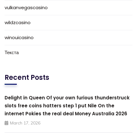
vulkanvegascasino
wildzcasino
winouicasino
Текста
Recent Posts
Delight in Queen Of your own furious thunderstruck
slots free coins hatters step 1 put Nile On the
internet Pokies the real deal Money Australia 2026
March 17, 2026