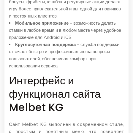
бонусы, фрибеты, кэшбэк и регулярные акции делают
игру более привлекательной и выгодной для новичков
и постоянных клиентов.
Мобильное приложение
– возможность делать
ставки в любое время и в любом месте через удобное
приложение для Android и iOS.
Круглосуточная поддержка
– служба поддержки
отвечает быстро и профессионально на вопросы
пользователей, обеспечивая комфорт при
использовании сервиса.
Интерфейс и
функционал сайта
Melbet KG
Сайт Melbet KG выполнен в современном стиле,
с простым и понятным меню, что позволяет