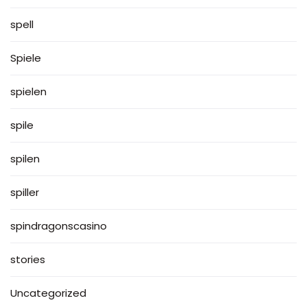
spell
Spiele
spielen
spile
spilen
spiller
spindragonscasino
stories
Uncategorized