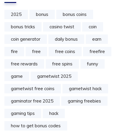
2025
bonus
bonus coins
bonus tricks
casino twist
coin
coin generator
daily bonus
earn
fire
free
free coins
freefire
free rewards
free spins
funny
game
gametwist 2025
gametwist free coins
gametwist hack
gaminator free 2025
gaming freebies
gaming tips
hack
how to get bonus codes