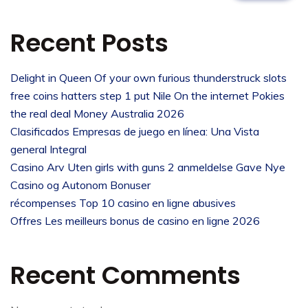
Recent Posts
Delight in Queen Of your own furious thunderstruck slots
free coins hatters step 1 put Nile On the internet Pokies
the real deal Money Australia 2026
Clasificados Empresas de juego en línea: Una Vista
general Integral
Casino Arv Uten girls with guns 2 anmeldelse Gave Nye
Casino og Autonom Bonuser
récompenses Top 10 casino en ligne abusives
Offres Les meilleurs bonus de casino en ligne 2026
Recent Comments