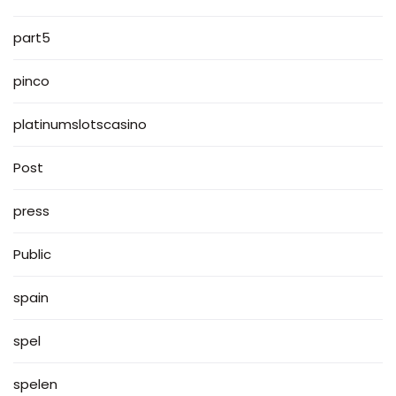
part5
pinco
platinumslotscasino
Post
press
Public
spain
spel
spelen