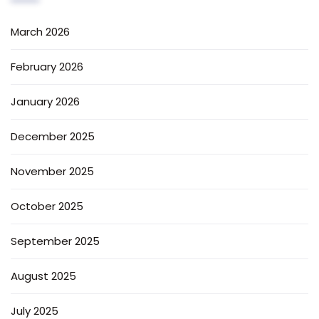
March 2026
February 2026
January 2026
December 2025
November 2025
October 2025
September 2025
August 2025
July 2025