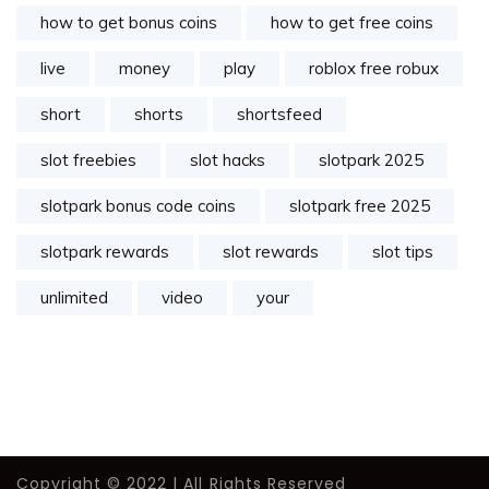
how to get bonus coins
how to get free coins
live
money
play
roblox free robux
short
shorts
shortsfeed
slot freebies
slot hacks
slotpark 2025
slotpark bonus code coins
slotpark free 2025
slotpark rewards
slot rewards
slot tips
unlimited
video
your
Copyright © 2022 | All Rights Reserved