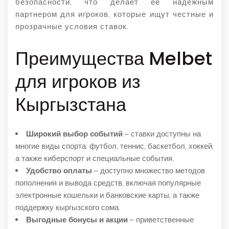
безопасности, что делает ее надежным
партнером для игроков, которые ищут честные и
прозрачные условия ставок.
Преимущества Melbet
для игроков из
Кыргызстана
Широкий выбор событий
– ставки доступны на
многие виды спорта: футбол, теннис, баскетбол, хоккей,
а также киберспорт и специальные события.
Удобство оплаты
– доступно множество методов
пополнения и вывода средств, включая популярные
электронные кошельки и банковские карты, а также
поддержку кыргызского сома.
Выгодные бонусы и акции
– приветственные