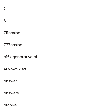
2
6
711casino
777casino
a16z generative ai
Ai News 2025
answer
answers
archive