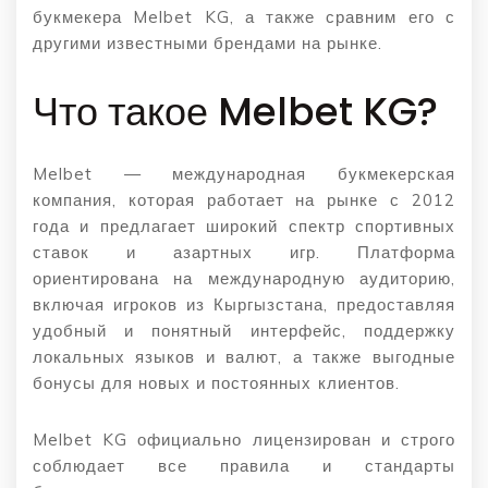
букмекера Melbet KG, а также сравним его с
другими известными брендами на рынке.
Что такое Melbet KG?
Melbet — международная букмекерская
компания, которая работает на рынке с 2012
года и предлагает широкий спектр спортивных
ставок и азартных игр. Платформа
ориентирована на международную аудиторию,
включая игроков из Кыргызстана, предоставляя
удобный и понятный интерфейс, поддержку
локальных языков и валют, а также выгодные
бонусы для новых и постоянных клиентов.
Melbet KG официально лицензирован и строго
соблюдает все правила и стандарты