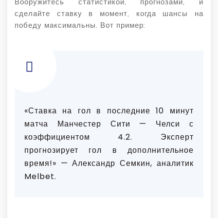
Вооружитесь статистикой, прогнозами, и
сделайте ставку в момент, когда шансы на
победу максимальны. Вот пример:
«Ставка на гол в последние 10 минут
матча Манчестер Сити — Челси с
коэффициентом 4.2. Эксперт
прогнозирует гол в дополнительное
время!» — Александр Семкин, аналитик
Melbet.