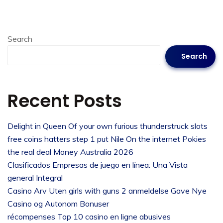
Search
Search
Recent Posts
Delight in Queen Of your own furious thunderstruck slots
free coins hatters step 1 put Nile On the internet Pokies
the real deal Money Australia 2026
Clasificados Empresas de juego en línea: Una Vista
general Integral
Casino Arv Uten girls with guns 2 anmeldelse Gave Nye
Casino og Autonom Bonuser
récompenses Top 10 casino en ligne abusives