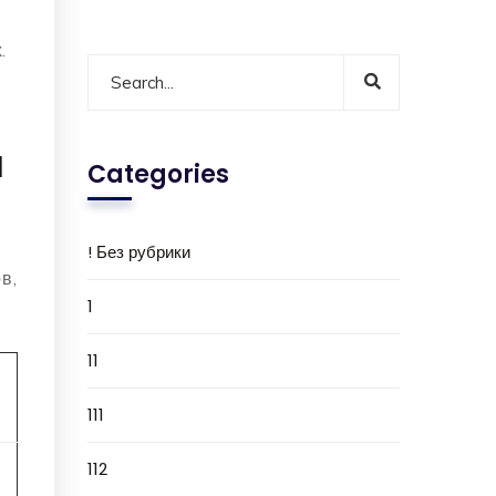
.
и
Categories
! Без рубрики
в,
1
11
111
112