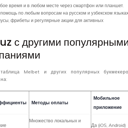
бое время и в любом месте через смартфон или планшет.
помощь по любым вопросам на русском и узбекском языках
усы, фрибеты и регулярные акции для активных
uz с другими популярным
мпаниями
таблица Melbet и других популярных букмекеро
на:
Мобильное
ффициенты
Методы оплаты
приложение
Множество локальных и
кие
Да (iOS, Android)