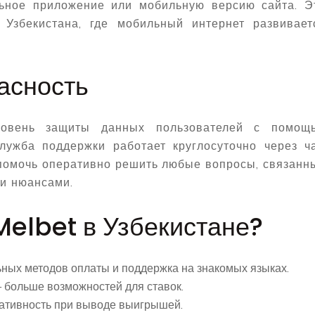
ьное приложение или мобильную версию сайта. Э
 Узбекистана, где мобильный интернет развивает
асность
уровень защиты данных пользователей с помощ
ужба поддержки работает круглосуточно через ча
 помочь оперативно решить любые вопросы, связанн
ми нюансами.
elbet в Узбекистане?
ных методов оплаты и поддержка на знакомых языках.
больше возможностей для ставок.
ативность при выводе выигрышей.