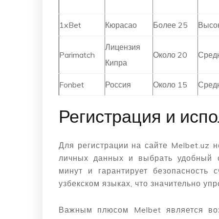
1xBet
Кюрасао
Более 25
Высо
Лицензия
Parimatch
Около 20
Сред
Кипра
Fonbet
Россия
Около 15
Сред
Регистрация и исп
Для регистрации на сайте Melbet.uz 
личных данных и выбрать удобный с
минут и гарантирует безопасность 
узбекском языках, что значительно уп
Важным плюсом Melbet является воз