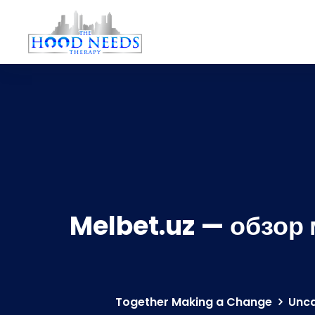
Melbet.uz — обзор
Together Making a Change
Unca