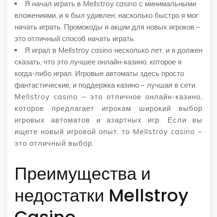
Я начал играть в Mellstroy casino с минимальными
вложениями, и я был удивлен, насколько быстро я мог
начать играть. Промокоды и акции для новых игроков –
это отличный способ начать играть.
Я играл в Mellstroy casino несколько лет, и я должен
сказать, что это лучшее онлайн-казино, которое я
когда-либо играл. Игровые автоматы здесь просто
фантастические, и поддержка казино – лучшая в сети.
Мellstroy casino – это отличное онлайн-казино,
которое предлагает игрокам широкий выбор
игровых автоматов и азартных игр. Если вы
ищете новый игровой опыт, то Mellstroy casino –
это отличный выбор.
Преимущества и
недостатки Mellstroy