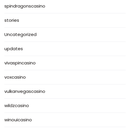
spindragonscasino
stories
Uncategorized
updates
vivaspincasino
voxcasino
vulkanvegascasino
wildzcasino
winouicasino