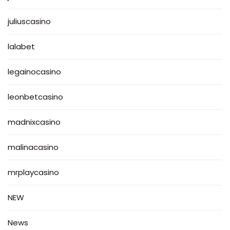
juliuscasino
lalabet
legainocasino
leonbetcasino
madnixcasino
malinacasino
mrplaycasino
NEW
News