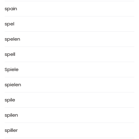
spain
spel
spelen
spell
Spiele
spielen
spile
spilen
spiller