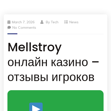
March 7, 2026
By
Tech
News
No Comments
Mellstroy
онлайн казино –
отзывы игроков