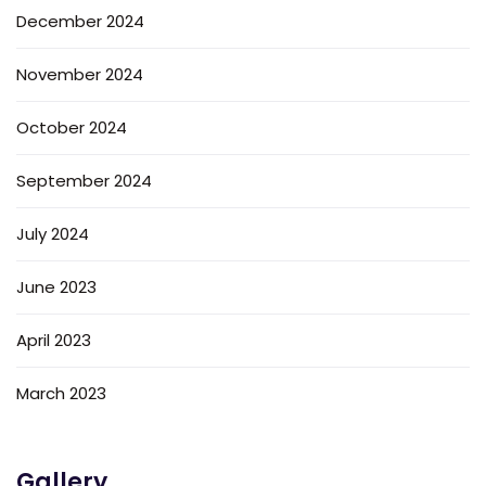
December 2024
November 2024
October 2024
September 2024
July 2024
June 2023
April 2023
March 2023
Gallery