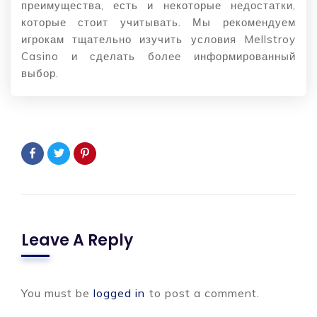
преимущества, есть и некоторые недостатки,
которые стоит учитывать. Мы рекомендуем
игрокам тщательно изучить условия Mellstroy
Casino и сделать более информированный
выбор.
Leave A Reply
You must be
logged in
to post a comment.