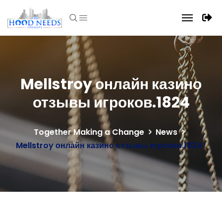
Mellstroy онлайн казино
отзывы игроков.1824
Together Making a Change
News
Mellstroy онлайн казино отзывы игроков.1824