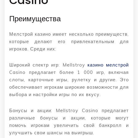
Casino
Преимущества
Мелстрой казино имеет несколько преимуществ,
которые делают его привлекательным для
игроков. Среди них:
Широкий спектр игр: Mellstroy
казино мелстрой
Casino предлагает более 1 000 игр, включая
слоты, карточные игры, рулетку и другие. Это
обеспечивает игрокам широкие возможности для
выбора и настройки игры по их вкусу.
Бонусы и акции: Mellstroy Casino предлагает
различные бонусы и акции, которые могут
помочь игрокам увеличить свой банкролл и
улучшить свои шансы на выигрыш.