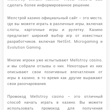
сделать более информированное решение.
Мелстрой казино официальный сайт – это место,
где вы можете играть в различные игры, включая
слоты, карточные игры и рулетку. Казино
предлагает широкий выбор игр от известных
разработчиков, включая NetEnt, Microgaming и
Evolution Gaming.
Многие игроки уже испытывают Mellstroy casino,
и мы собрали отзывы о них. Некоторые из них
описывают свои позитивные впечатления от
игры в казино, в то время как другие выражают
свои разочарования.
Промокод Mellstroy casino – это отличный
способ начать играть в казино. Вы можете
использовать промокод для получения