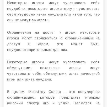
Некоторые игроки могут чувствовать себя
неудобно: некоторые игроки могут чувствовать
себя неудобно из-за неудачи или из-за того, что
они не могут выиграть.
Ограничения на доступ к играм: некоторые
игроки могут столкнуться с ограничениями на
доступ к играм, что может быть
неудовлетворительным для них.
Некоторые игроки могут чувствовать себя
обманутыми: некоторые игроки могут
чувствовать себя обманутыми из-за нечестной
игры или из-за неудачи.
В целом, Mellstroy Casino – это популярное
онлайн-казино, которое предлагает игрокам
широкий спектр игр и услуг. Несмотря на