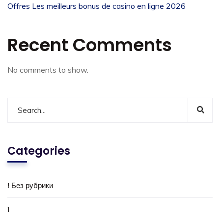
Offres Les meilleurs bonus de casino en ligne 2026
Recent Comments
No comments to show.
Categories
! Без рубрики
1